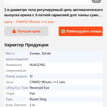
2/7
1 в диаметре тела регулируемый цепь автоматического
выпуска крюка с 3-летней гарантией для тонны сумки
подъема
Цена：CN¥452.96/sets >=1 sets
Лучшая цена
Побеседуйте теперь
Характер Продукции
Место
Хэнань, Китай
происхождения
Фирменное
HUAGONG
наименование
Номер модели
3т
Цена
CN¥452.96/sets >=1 sets
Lifting Eye Type
Reversed Eye
Shape
Flat
Type
Round Sling
Body Diameter
1 in