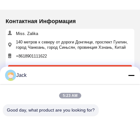
the purchase.
Контактная Информация
Miss. Zalika
140 метров к северу от дороги Донгянце, проспект Гуилин,
город Чанюань, город Синьсян, провинция Хэнань, Китай
+8618901111622
Побеседуйте теперь
Jack
Получить Лучшую Цену Для
5:23 AM
Good day, what product are you looking for?
1 в диаметре тела регулируемый цепь
автоматического выпуска крюка с 3-летней
гарантией для тонны сумки подъема