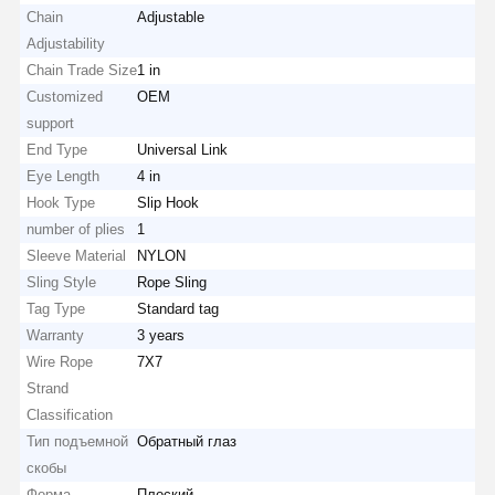
Chain
Adjustable
Adjustability
Chain Trade Size
1 in
Customized
OEM
support
End Type
Universal Link
Eye Length
4 in
Hook Type
Slip Hook
number of plies
1
Sleeve Material
NYLON
Sling Style
Rope Sling
Tag Type
Standard tag
Warranty
3 years
Wire Rope
7X7
Strand
Classification
Тип подъемной
Обратный глаз
скобы
Форма
Плоский