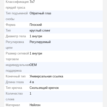
Классификация
7x7
прядей троса
Тип подъемной
Обратный глаз
скобы
Форма
Плоский
Тип
круглый слинг
Диаметр тела
1 внутри
Регулировка
Регулируемый
цепи
Размер сетевой
1 внутри
торговли
индивидуальная
OEM
поддержка
Конечный тип
Универсальная ссылка
Длина глаза
4 в
Тип крючка
Скользящий крючок
Главная
Продукция
Ролики
О Компании
Количество
1
Страница
слоев
Материал
Нейлон