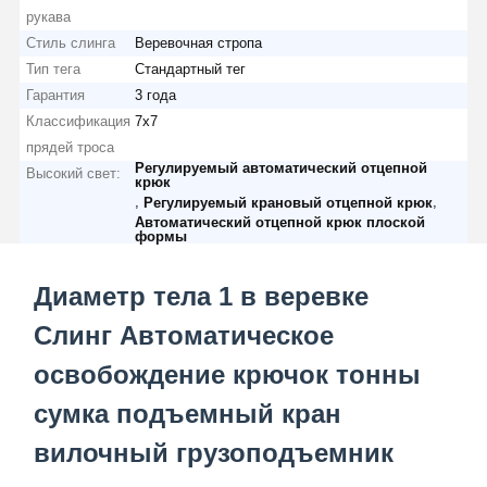
рукава
Стиль слинга
Веревочная стропа
Тип тега
Стандартный тег
Гарантия
3 года
Наша
Контроль
Контактные
Новости
Фабрика
Качества
Данные
Классификация
7x7
прядей троса
Регулируемый автоматический отцепной
Высокий свет:
крюк
,
,
Регулируемый крановый отцепной крюк
Автоматический отцепной крюк плоской
формы
Все Случаи
Побеседуйте
Теперь
Диаметр тела 1 в веревке
Слинг Автоматическое
Колеса кранов
освобождение крючок тонны
Барабанчик веревочки провода
сумка подъемный кран
Кранный крюк
вилочный грузоподъемник
Концевая балка