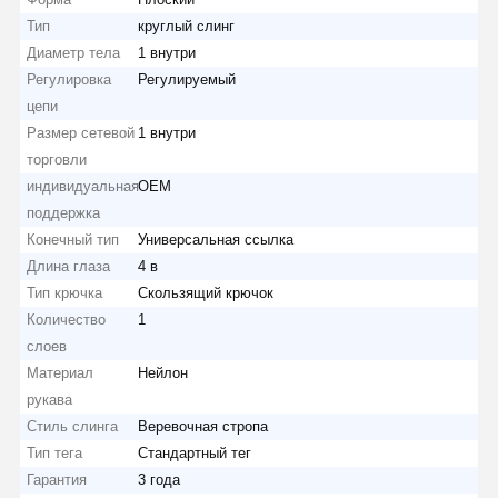
Тип
круглый слинг
Диаметр тела
1 внутри
Регулировка
Регулируемый
цепи
Размер сетевой
1 внутри
торговли
индивидуальная
OEM
поддержка
Конечный тип
Универсальная ссылка
Длина глаза
4 в
Тип крючка
Скользящий крючок
Количество
1
слоев
Материал
Нейлон
рукава
Стиль слинга
Веревочная стропа
Тип тега
Стандартный тег
Гарантия
3 года