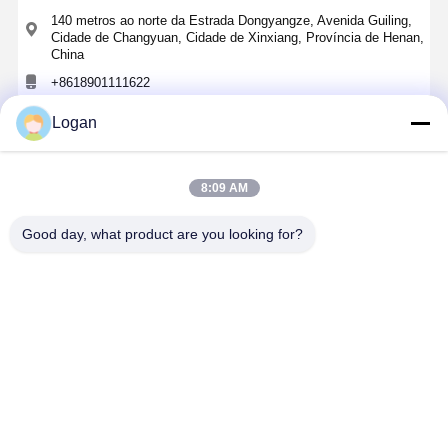
140 metros ao norte da Estrada Dongyangze, Avenida Guiling,
Cidade de Changyuan, Cidade de Xinxiang, Província de Henan,
China
+8618901111622
Logan
Converse agora
8:09 AM
Obter O Melhor Preço Para
Good day, what product are you looking for?
1 em Diâmetro do corpo Regular Chain
Automatic Release Hook com 3 anos de
garantia para Ton Bag Lifting
Continue