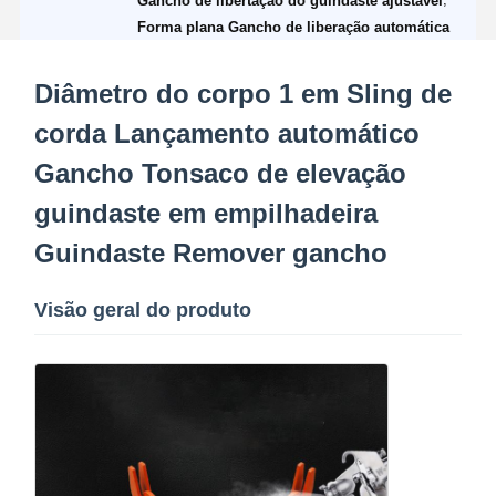
Gancho de libertação do guindaste ajustável
Forma plana Gancho de liberação automática
Bloco de poleia de guindaste
Garras
Diâmetro do corpo 1 em Sling de
corda Lançamento automático
Guindaste
Gancho Tonsaco de elevação
Motor de engrenagem e freio
guindaste em empilhadeira
Içar
Guindaste Remover gancho
Equipamento de transporte
Visão geral do produto
Dispositivos de elevação
Acessórios para guindastes