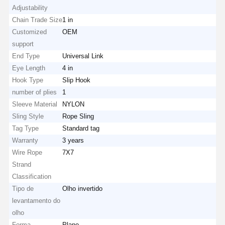
Adjustability
Chain Trade Size
1 in
Customized
OEM
support
End Type
Universal Link
Eye Length
4 in
Hook Type
Slip Hook
number of plies
1
Sleeve Material
NYLON
Sling Style
Rope Sling
Tag Type
Standard tag
Warranty
3 years
Wire Rope
7X7
Strand
Classification
Tipo de
Olho invertido
levantamento do
olho
Forma
Plano