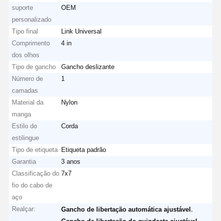
suporte
OEM
personalizado
Tipo final
Link Universal
Comprimento
4 in
Fábrica
Controle De
Fale
Notícias
Qualidade
Conosco
dos olhos
Tipo de gancho
Gancho deslizante
Número de
1
camadas
Material da
Nylon
manga
Todos Os
Converse
Estilo do
Corda
Casos
Agora
estilingue
Tipo de etiqueta
Etiqueta padrão
Rodas de guindastes
Garantia
3 anos
Classificação do
7x7
Cilindro de corda do fio
fio do cabo de
Gancho de guindaste
aço
Realçar:
,
Gancho de libertação automática ajustável
Carro de Extremidade
,