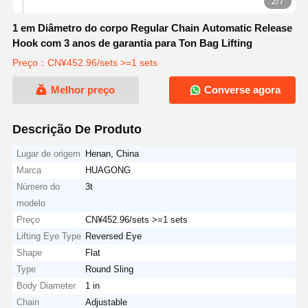
2/7
1 em Diâmetro do corpo Regular Chain Automatic Release
Hook com 3 anos de garantia para Ton Bag Lifting
Preço：CN¥452.96/sets >=1 sets
Melhor preço
Converse agora
Descrição De Produto
Lugar de origem
Henan, China
Marca
HUAGONG
Número do
3t
modelo
Preço
CN¥452.96/sets >=1 sets
Lifting Eye Type
Reversed Eye
Shape
Flat
Type
Round Sling
Body Diameter
1 in
Chain
Adjustable