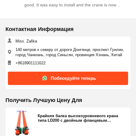
maintenance projects. Highly recommended!
good. It was easy to install and the crane is now
running more smoothly along the rails. The supplier
responded quickly to our technical questions and
delivered within the agreed time. We are happy with
Контактная Информация
this order and plan to purchase more crane spare
parts from this company.
Miss. Zalika
140 метров к северу от дороги Донгянце, проспект Гуилин,
город Чанюань, город Синьсян, провинция Хэнань, Китай
+8618901111622
Побеседуйте теперь
Получить Лучшую Цену Для
Крайняя балка высокоуровневого крана
типа LD200 с двойным фланцевым
стальным колесом для мостового крана 1-3T