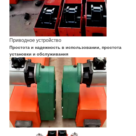
Наша
Контроль
Контактные
Новости
Фабрика
Качества
Данные
Приводное устройство
Простота и надежность в использовании, простота
установки и обслуживания
Все Случаи
Побеседуйте
Теперь
Колеса кранов
Барабанчик веревочки провода
Кранный крюк
Концевая балка