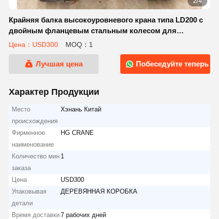
2/4
Крайняя балка высокоуровневого крана типа LD200 с
двойным фланцевым стальным колесом для
мостового крана 1-3T
Цена：USD300
MOQ：1
Лучшая цена
Побеседуйте теперь
Характер Продукции
Место
Хэнань Китай
происхождения
Фирменное
HG CRANE
наименование
Количество мин
1
заказа
Цена
USD300
Упаковывая
ДЕРЕВЯННАЯ КОРОБКА
детали
Время доставки
7 рабочих дней