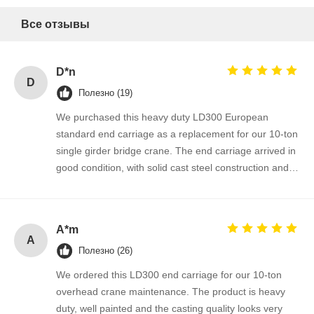
Все отзывы
D*n
D
Полезно (19)
We purchased this heavy duty LD300 European
standard end carriage as a replacement for our 10-ton
single girder bridge crane. The end carriage arrived in
good condition, with solid cast steel construction and
well-finished wheel flange surfaces. It fits perfectly onto
our existing crane girder and the installation went
smoothly without any drilling or modification. After
A*m
several weeks of operation, the crane runs more
A
Полезно (26)
stable and the wheel travel is much smoother than the
old one. The supplier provided clear dimensions, fast
We ordered this LD300 end carriage for our 10-ton
quotation and reliable delivery. We are satisfied with
overhead crane maintenance. The product is heavy
the quality and will order again for our upcoming crane
duty, well painted and the casting quality looks very