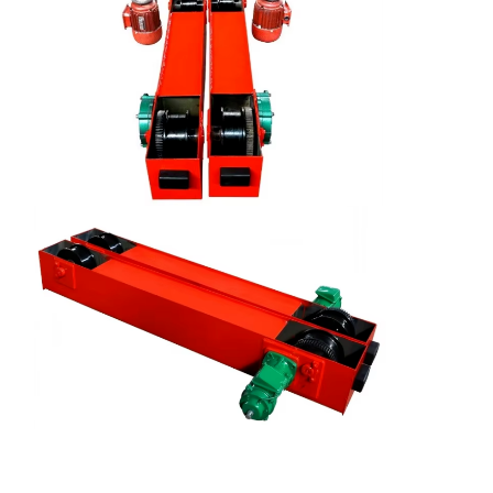
Блок шкива крана
Самосхваты
Кран
Перегонка двигателя и тормоза
Подъемник
Транспортное оборудование
Подъемные устройства
Аксессуары для кранов