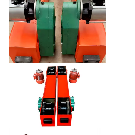
공장 투어
품질 관리
연락처
뉴스
모든 케이스
지금 챗팅하
세요
크레인 바퀴
와이어 로프 드럼
크레인 후크
엔드 캐리지
크레인 롤리 블록