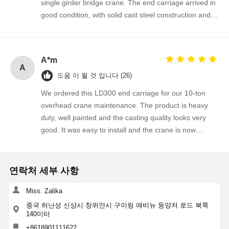
single girder bridge crane. The end carriage arrived in
good condition, with solid cast steel construction and
well-finished wheel flange surfaces. It fits perfectly onto
our existing crane girder and the installation went
smoothly without any drilling or modification. After
A*m
several weeks of operation, the crane runs more
A
도움 이 될 것 입니다 (26)
stable and the wheel travel is much smoother than the
old one. The supplier provided clear dimensions, fast
We ordered this LD300 end carriage for our 10-ton
quotation and reliable delivery. We are satisfied with
overhead crane maintenance. The product is heavy
the quality and will order again for our upcoming crane
duty, well painted and the casting quality looks very
maintenance projects. Highly recommended!
good. It was easy to install and the crane is now
running more smoothly along the rails. The supplier
responded quickly to our technical questions and
delivered within the agreed time. We are happy with
연락처 세부 사항
this order and plan to purchase more crane spare
parts from this company.
Miss. Zalika
중국 허난성 신샹시 창위안시 구이링 애비뉴 둥양저 로드 북쪽
140미터
+8618901111622