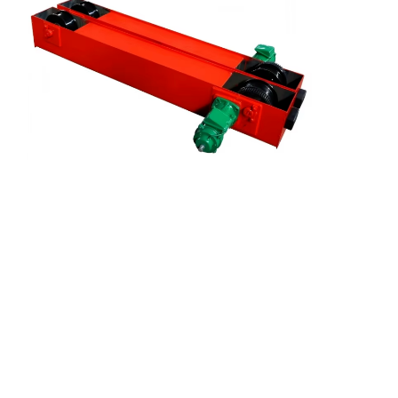
잡기
기중기
기어 모터 및 브레이크
감아 올리기
수송 설비
리프팅 장치
크레인 용품