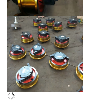
Наша
Контроль
Контактные
Новости
Фабрика
Качества
Данные
Все Случаи
Побеседуйте
Теперь
Колеса кранов
Барабанчик веревочки провода
Кранный крюк
Концевая балка