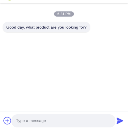
5.0
6:31 PM
На основе 50 отзывов об этом поставщике
Good day, what product are you looking for?
Напишите обзор
Оценка
Ниже представлено распределение всех рейтингов:
5 звезды
100%
4 звезды
0%
3 звезды
0%
2 звезды
0%