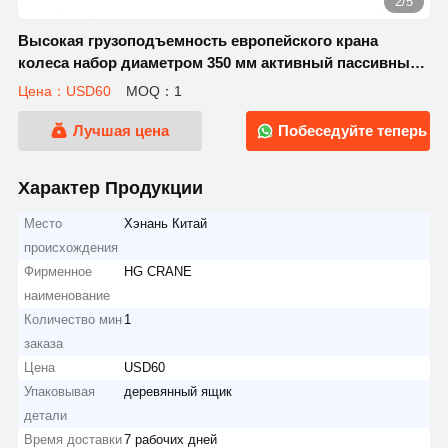
2/5
Высокая грузоподъемность европейского крана
колеса набор диаметром 350 мм активный пассивный
для воздушных и Gantry мостовых кранов
Цена：USD60
MOQ：1
Лучшая цена
Побеседуйте теперь
Характер Продукции
Место
Хэнань Китай
происхождения
Фирменное
HG CRANE
наименование
Количество мин
1
заказа
Цена
USD60
Упаковывая
деревянный ящик
детали
Время доставки
7 рабочих дней