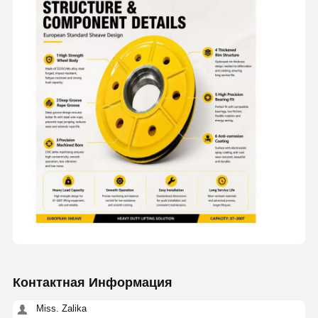
Главная
Продукция
Ролики
О Компании
Контактная Информация
Страница
Miss. Zalika