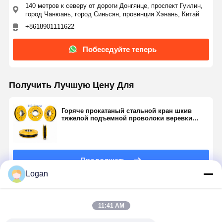
140 метров к северу от дороги Донгянце, проспект Гуилин,
город Чанюань, город Синьсян, провинция Хэнань, Китай
+8618901111622
Наша
Контроль
Контактные
Новости
Фабрика
Качества
Данные
Побеседуйте теперь
Получить Лучшую Цену Для
Все Случаи
Побеседуйте
Теперь
Горяче прокатаный стальной кран шкив
тяжелой подъемной проволоки веревки
лопатка
Колеса кранов
Барабанчик веревочки провода
Продолжать
Logan
Кранный крюк
Порекомендованные Продукты
Концевая балка
11:41 AM
Блок шкива крана