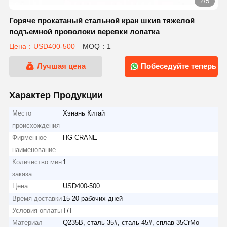
2/5
Горяче прокатаный стальной кран шкив тяжелой
подъемной проволоки веревки лопатка
Цена：USD400-500
MOQ：1
Лучшая цена
Побеседуйте теперь
Характер Продукции
Место
Хэнань Китай
происхождения
Фирменное
HG CRANE
наименование
Количество мин
1
заказа
Цена
USD400-500
Время доставки
15-20 рабочих дней
Условия оплаты
Т/Т
Материал
Q235B, сталь 35#, сталь 45#, сплав 35CrMo