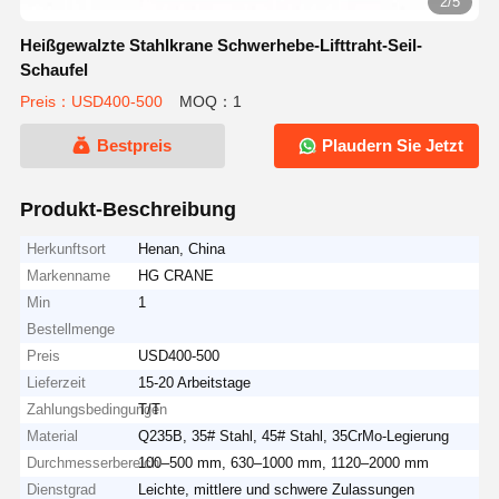
2/5
Heißgewalzte Stahlkrane Schwerhebe-Lifttraht-Seil-
Schaufel
Preis：USD400-500
MOQ：1
Bestpreis
Plaudern Sie Jetzt
Produkt-Beschreibung
Herkunftsort
Henan, China
Markenname
HG CRANE
Min
1
Bestellmenge
Preis
USD400-500
Lieferzeit
15-20 Arbeitstage
Zahlungsbedingungen
T/T
Material
Q235B, 35# Stahl, 45# Stahl, 35CrMo-Legierung
Durchmesserbereich
100–500 mm, 630–1000 mm, 1120–2000 mm
Dienstgrad
Leichte, mittlere und schwere Zulassungen