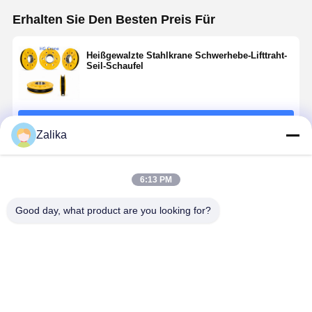
Erhalten Sie Den Besten Preis Für
Fabrik Tour
Qualitätskont
Kontakt
Nachrichten
Rolle
Heißgewalzte Stahlkrane Schwerhebe-Lifttraht-
Seil-Schaufel
Fortsetzen
Alle Fälle
Plaudern Sie
Zalika
Jetzt
Empfohlene Produkte
6:13 PM
Kranräder
Good day, what product are you looking for?
Drahtseiltrommel
Krähenhaken
Endwagen
Lasttragende
Hebepulle-Rad
mit U-Rohr
Kran-Flaschenzug
und