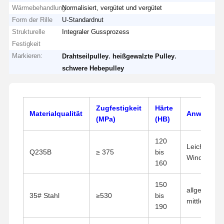
Wärmebehandlung
Normalisiert, vergütet und vergütet
Form der Rille
U-Standardnut
Strukturelle
Integraler Gussprozess
Festigkeit
Markieren:
,
,
Drahtseilpulley
heißgewalzte Pulley
schwere Hebepulley
Zugfestigkeit
Härte
Materialqualität
Anwendung
(MPa)
(HB)
120
Leichtbau-Kr
Q235B
≥ 375
bis
Winde
160
150
allgemeine 
35# Stahl
≥530
bis
mittlere un
190