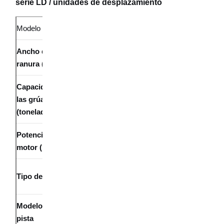
serie LD / unidades de desplazamiento
Modelo
LD150
LD200
El LD300
Ancho de
70 por
110
60
ranura (mm)
ciento.
Capacidad de
Por
3 t y
las grúas
debajo de
5 t y más
menos
(toneladas)
3 t
Potencia del
0.4
0.4
0.8 / 1.5
motor (kW)
Esquinas
Esquinas 
Tipo de pista
Rayo I
de acero
acero
Modelo de
18 Kg/m / 
16#
15 kg/m
pista
Kg/m