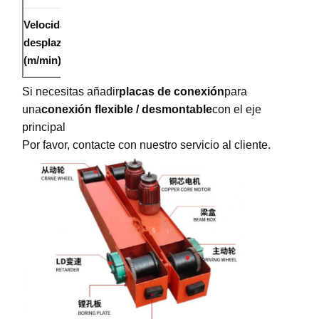
Velocidad de
¿Qué
desplazamiento
20
20
quieres
(m/min)
decir?
Si necesitas añadir
placas de conexión
para
una
conexión flexible / desmontable
con el eje
principal
Por favor, contacte con nuestro servicio al cliente.
Inicio
Productos
Videos
Sobre
Nosotros