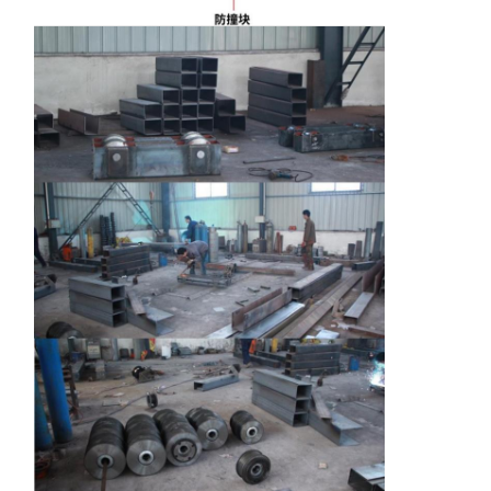
Visita A La
Control De
Contacto
Noticias
Fábrica
Calidad
Todos Los
Ahora Charle
Casos
Las ruedas de las grúas
Tambor de cuerda de alambre
El gancho de grúa
Carro de Extremo