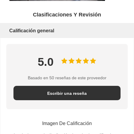
Bloque de polea de grúa
Clasificaciones Y Revisión
Ganchos agarradores
Calificación general
Grúa
Motor de engranajes y freno
5.0
Izar
Equipo de transporte
Basado en 50 reseñas de este proveedor
Dispositivos de elevación
Escribir una reseña
Accesorios para grúas
Imagen De Calificación