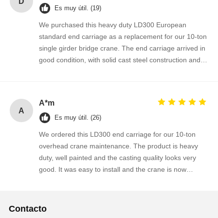
D
Es muy útil. (19)
We purchased this heavy duty LD300 European
standard end carriage as a replacement for our 10-ton
single girder bridge crane. The end carriage arrived in
good condition, with solid cast steel construction and
well-finished wheel flange surfaces. It fits perfectly onto
our existing crane girder and the installation went
smoothly without any drilling or modification. After
A*m
several weeks of operation, the crane runs more
A
Es muy útil. (26)
stable and the wheel travel is much smoother than the
old one. The supplier provided clear dimensions, fast
We ordered this LD300 end carriage for our 10-ton
quotation and reliable delivery. We are satisfied with
overhead crane maintenance. The product is heavy
the quality and will order again for our upcoming crane
duty, well painted and the casting quality looks very
maintenance projects. Highly recommended!
good. It was easy to install and the crane is now
running more smoothly along the rails. The supplier
responded quickly to our technical questions and
delivered within the agreed time. We are happy with
Contacto
this order and plan to purchase more crane spare