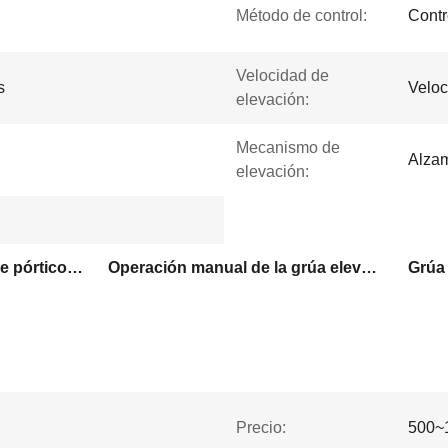
Método de control:
Contr
Velocidad de
s
Veloc
elevación:
Mecanismo de
Alzam
elevación:
Operación manual grúa de pórtico ajustable
Operación manual de la grúa elevadora de pórtico
Precio:
500~