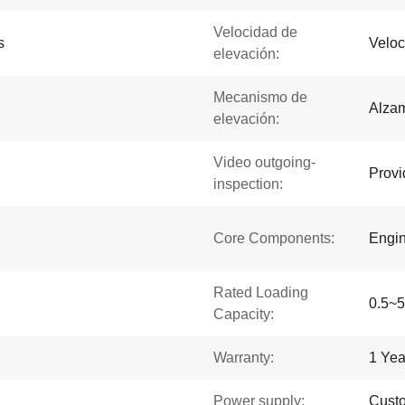
Velocidad de
s
Veloc
elevación:
Mecanismo de
Alzam
elevación:
Video outgoing-
Provi
inspection:
Core Components:
Engin
Rated Loading
0.5~5
Capacity:
Warranty:
1 Yea
Power supply:
Custo