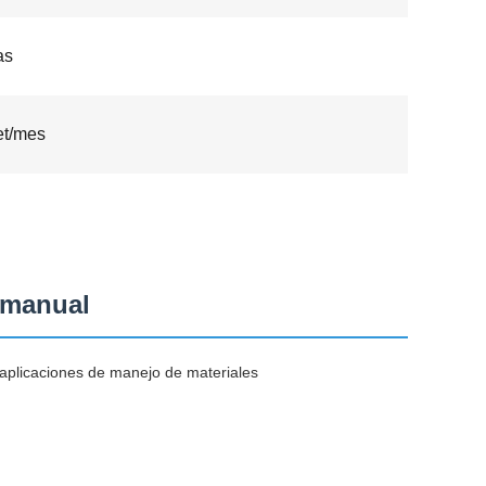
as
et/mes
n manual
a aplicaciones de manejo de materiales