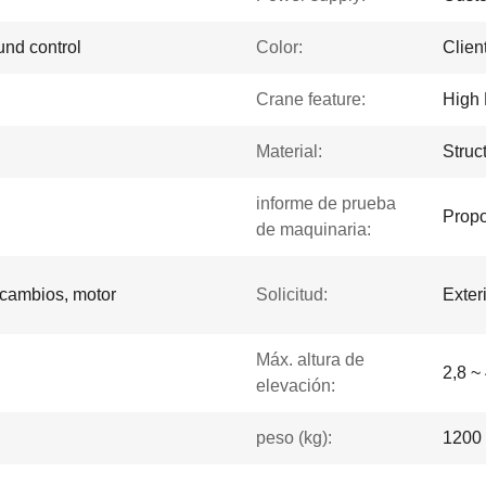
und control
Color:
Clien
Crane feature:
High 
Material:
Struc
informe de prueba
Propo
de maquinaria:
 cambios, motor
Solicitud:
Exter
Máx. altura de
2,8 ~
elevación:
peso (kg):
1200 