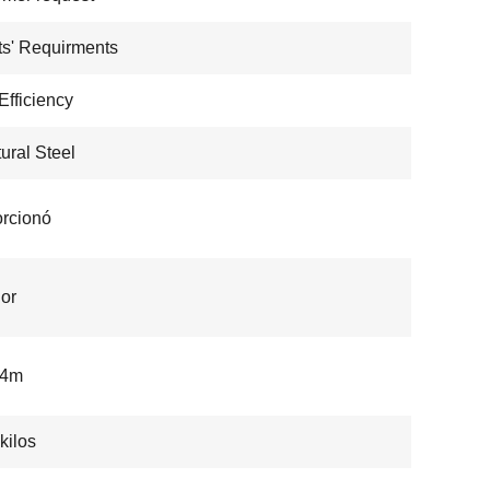
ts' Requirments
Efficiency
tural Steel
rcionó
ior
 4m
kilos