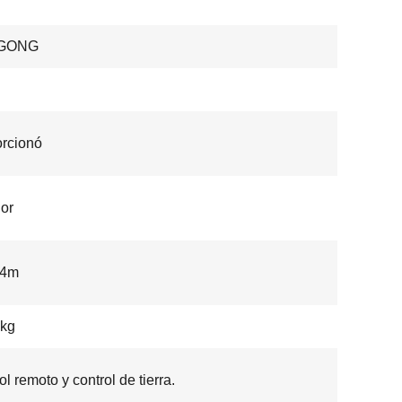
GONG
rcionó
ior
 4m
 kg
ol remoto y control de tierra.