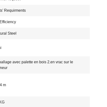
ts' Requirments
Efficiency
tural Steel
i
allage avec palette en bois 2.en vrac sur le
neur
 4 m
KG