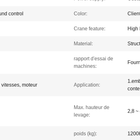
und control
Color:
Clien
Crane feature:
High 
Material:
Struc
rapport d'essai de
Fourn
machines:
1.emb
 vitesses, moteur
Application:
conte
Max. hauteur de
2,8 ~
levage:
poids (kg):
1200