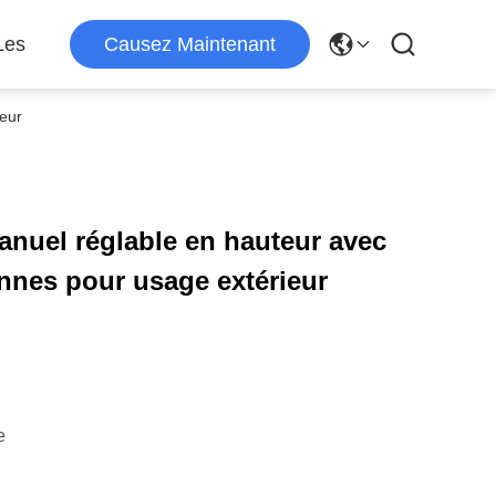
Les
Causez Maintenant
ieur
anuel réglable en hauteur avec
onnes pour usage extérieur
e