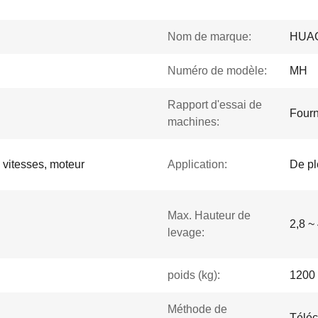
Nom de marque:
HUA
Numéro de modèle:
MH
Rapport d'essai de
Fourn
machines:
 vitesses, moteur
Application:
De pl
Max. Hauteur de
2,8 ~
levage:
poids (kg):
1200
Méthode de
Téléc