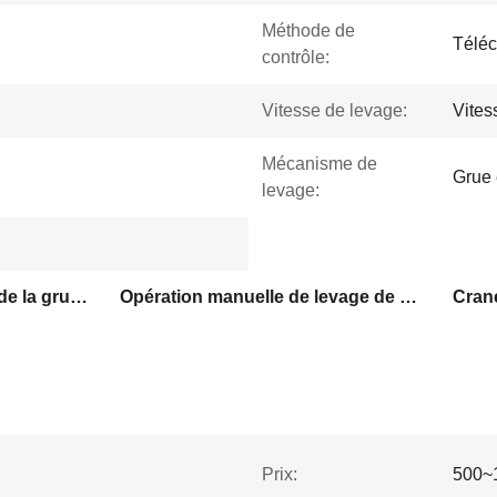
Méthode de
Téléc
contrôle:
Vitesse de levage:
Vites
Mécanisme de
Grue 
levage:
Fonctionnement manuel de la grue réglable
Opération manuelle de levage de grue de portique
Prix:
500~