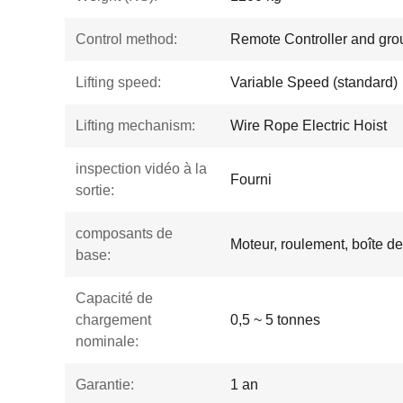
Control method:
Remote Controller and gro
Lifting speed:
Variable Speed (standard)
Lifting mechanism:
Wire Rope Electric Hoist
inspection vidéo à la
Fourni
sortie:
composants de
Moteur, roulement, boîte de
base:
Capacité de
chargement
0,5 ~ 5 tonnes
nominale:
Garantie:
1 an