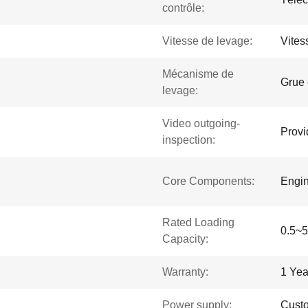
contrôle:
Vitesse de levage:
Vites
Mécanisme de
Grue 
levage:
Video outgoing-
Provi
inspection:
Core Components:
Engin
Rated Loading
0.5~5
Capacity:
Warranty:
1 Yea
Power supply:
Custo