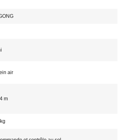
GONG
i
ein air
 4 m
 kg
ommande et contrôle au sol