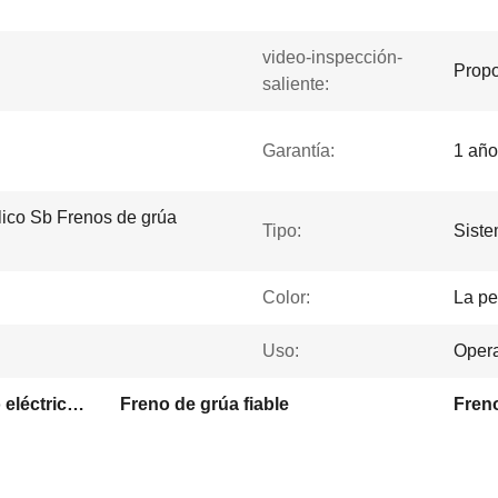
video-inspección-
Propo
saliente:
Garantía:
1 año
lico Sb Frenos de grúa
Tipo:
Siste
Color:
La pe
Uso:
Opera
Freno hidráulico operado eléctricamente
Freno de grúa fiable
Freno