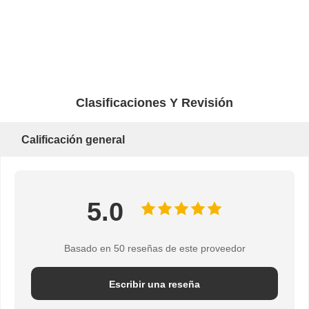
Bloque de polea de grúa
Ganchos agarradores
Grúa
Motor de engranajes y freno
Izar
Clasificaciones Y Revisión
Equipo de transporte
Dispositivos de elevación
Calificación general
Accesorios para grúas
5.0