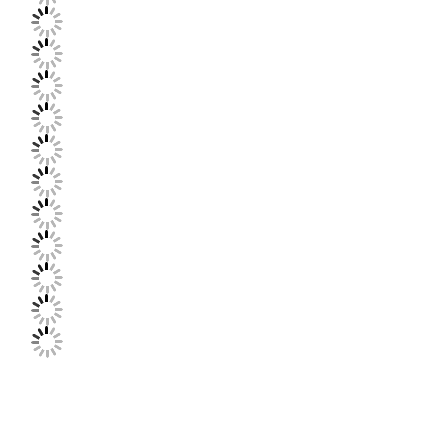
Visita A La
Control De
Contacto
Noticias
Fábrica
Calidad
Todos Los
Ahora Charle
Casos
Las ruedas de las grúas
Tambor de cuerda de alambre
El gancho de grúa
Carro de Extremo