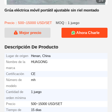
2/5
Grúa eléctrica móvil portátil ajustable sin riel montado
Precio：500~15000 USD/SET
MOQ：1 juego
Mejor precio
Ahora Charle
Descripción De Producto
Lugar de origen
Henan, China
Nombre de la
HUAGONG
marca
Certificación
CE
Número de
mh
modelo
Cantidad de
1 juego
orden mínima
Precio
500~15000 USD/SET
Tiempo de
15 dias