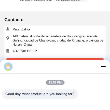
We have worked with several suppliers before, and HG
CRANE stands out for its consistent quality and fast
response. Nina is one of the best sales representatives
we have worked with. She understands our
requirements quickly and always provides practical
suggestions. We will continue purchasing from them.
Contacto
Miss. Zalika
140 metros al norte de la carretera de Dongyangze, avenida
Guiling, ciudad de Changyuan, ciudad de Xinxiang, provincia de
Henan, China
+8618901111622
12:52 PM
Ahora Charle
Good day, what product are you looking for?
Obtenga El Mejor Precio Por