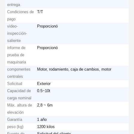
entrega
Condiciones de
T/T
pago
video-
Proporcionó
inspección-
saliente
informe de
Proporcionó
prueba de
maquinaria
componentes
Motor, rodamiento, caja de cambios, motor
centrales
Solicitud
Exterior
Capacidad de
0.5~10t
carga nominal
Máx. altura de
2,8 ~ 6m
elevación
Garantía
1 año
peso (kg)
1200 kilos
Fuente de
Solicitud del cliente