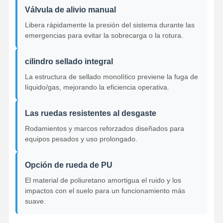
Válvula de alivio manual
Ganchos agarradores
Libera rápidamente la presión del sistema durante las
emergencias para evitar la sobrecarga o la rotura.
Grúa
cilindro sellado integral
Motor de engranajes y freno
La estructura de sellado monolítico previene la fuga de
Izar
líquido/gas, mejorando la eficiencia operativa.
Equipo de transporte
Las ruedas resistentes al desgaste
Dispositivos de elevación
Rodamientos y marcos reforzados diseñados para
equipos pesados y uso prolongado.
Accesorios para grúas
Opción de rueda de PU
El material de poliuretano amortigua el ruido y los
impactos con el suelo para un funcionamiento más
suave.