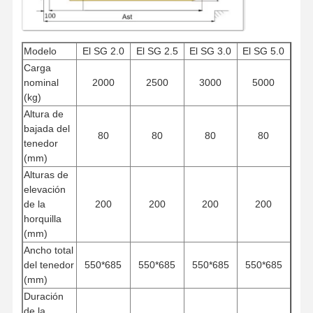
Modelo
El SG 2.0
El SG 2.5
El SG 3.0
El SG 5.0
Carga
nominal
2000
2500
3000
5000
(kg)
Altura de
bajada del
80
80
80
80
tenedor
(mm)
Alturas de
elevación
de la
200
200
200
200
horquilla
(mm)
Ancho total
del tenedor
550*685
550*685
550*685
550*685
Inicio
Productos
Videos
Sobre
(mm)
Nosotros
Duración
de la