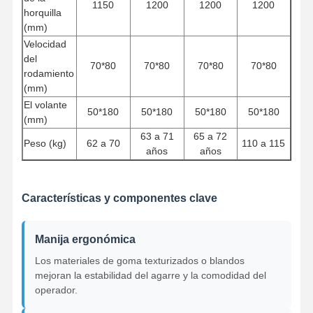
1150
1200
1200
1200
horquilla
(mm)
Velocidad
Visita A La
Control De
Contacto
Noticias
del
Fábrica
Calidad
70*80
70*80
70*80
70*80
rodamiento
(mm)
El volante
50*180
50*180
50*180
50*180
(mm)
63 a 71
65 a 72
Peso (kg)
62 a 70
110 a 115
Todos Los
Ahora Charle
años
años
Casos
Las ruedas de las grúas
Características y componentes clave
Tambor de cuerda de alambre
Manija ergonómica
El gancho de grúa
Los materiales de goma texturizados o blandos
mejoran la estabilidad del agarre y la comodidad del
Carro de Extremo
operador.
Bloque de polea de grúa