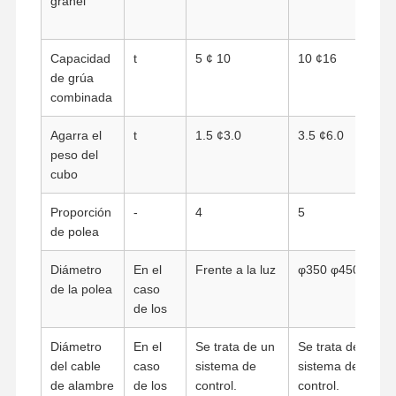
granel
Capacidad
t
5 ¢ 10
10 ¢16
de grúa
combinada
Agarra el
t
1.5 ¢3.0
3.5 ¢6.0
peso del
cubo
Proporción
-
4
5
de polea
Diámetro
En el
Frente a la luz
φ350 φ450
de la polea
caso
de los
Inicio
Productos
Videos
Sobre
Diámetro
En el
Se trata de un
Se trata de un
Nosotros
del cable
caso
sistema de
sistema de
de alambre
de los
control.
control.