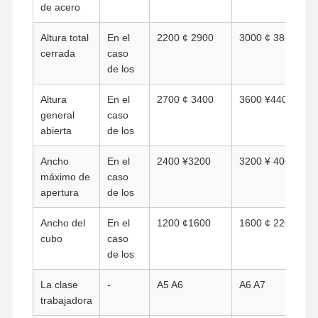
de acero
Altura total
En el
2200 ¢ 2900
3000 ¢ 3800
Visita A La
Control De
Contacto
Noticias
cerrada
caso
Fábrica
Calidad
de los
Altura
En el
2700 ¢ 3400
3600 ¥4400
general
caso
abierta
de los
Todos Los
Ahora Charle
Casos
Ancho
En el
2400 ¥3200
3200 ¥ 4000
máximo de
caso
apertura
de los
Las ruedas de las grúas
Ancho del
En el
1200 ¢1600
1600 ¢ 2200
Tambor de cuerda de alambre
cubo
caso
de los
El gancho de grúa
La clase
-
A5 A6
A6 A7
Carro de Extremo
trabajadora
Bloque de polea de grúa