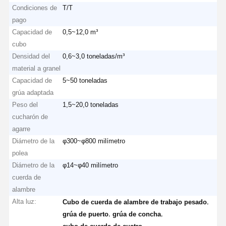
Condiciones de
T/T
pago
Capacidad de
0,5~12,0 m³
cubo
Densidad del
0,6~3,0 toneladas/m³
material a granel
Capacidad de
5~50 toneladas
grúa adaptada
Peso del
1,5~20,0 toneladas
cucharón de
agarre
Diámetro de la
φ300~φ800 milímetro
polea
Diámetro de la
φ14~φ40 milímetro
cuerda de
alambre
Alta luz:
,
Cubo de cuerda de alambre de trabajo pesado
,
,
grúa de puerto
grúa de concha