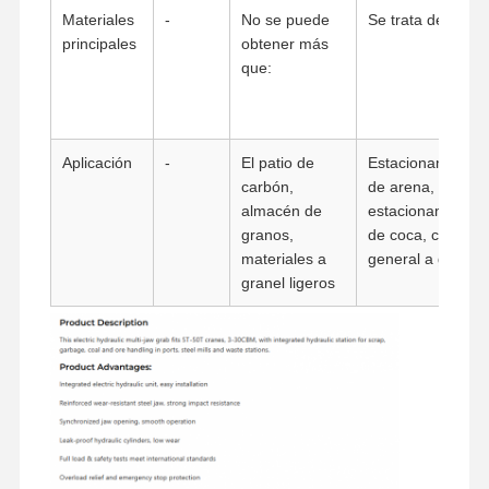
Materiales
-
No se puede
Se trata de:
Ganchos agarradores
principales
obtener más
que:
Grúa
Motor de engranajes y freno
Aplicación
-
El patio de
Estacionamiento
Izar
carbón,
de arena,
almacén de
estacionamiento
Equipo de transporte
granos,
de coca, carga
materiales a
general a granel
Dispositivos de elevación
granel ligeros
Accesorios para grúas