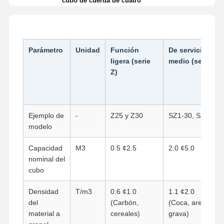
cubo de cuerda de cuatro
Parámetro
Unidad
Función
De servicio
ligera (serie
medio (serie ZS)
Z)
Ejemplo de
-
Z25 y Z30
SZ1-30, SZ2-40
modelo
Capacidad
M3
0.5 ¢2.5
2.0 ¢5.0
nominal del
cubo
Densidad
T/m3
0.6 ¢1.0
1.1 ¢2.0
del
(Carbón,
(Coca, arena y
material a
cereales)
grava)