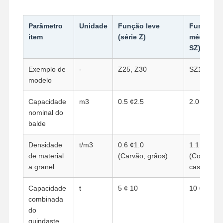
Parâmetro
Unidade
Função leve
Funções
item
(série Z)
médias (s
SZ)
Exemplo de
-
Z25, Z30
SZ1-30, S
modelo
Capacidade
m3
0.5 ¢2.5
2.0 ¢5.0
nominal do
balde
Densidade
t/m3
0.6 ¢1.0
1.1 ¢2.0
de material
(Carvão, grãos)
(Coke, are
a granel
cascalho)
Capacidade
t
5 ¢ 10
10 ¢16
combinada
do
guindaste