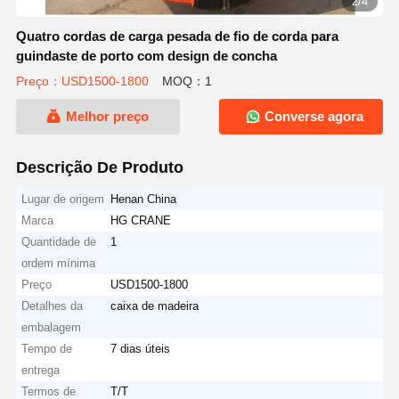
2/4
Quatro cordas de carga pesada de fio de corda para
guindaste de porto com design de concha
Preço：USD1500-1800
MOQ：1
Melhor preço
Converse agora
Descrição De Produto
Lugar de origem
Henan China
Marca
HG CRANE
Quantidade de
1
ordem mínima
Preço
USD1500-1800
Detalhes da
caixa de madeira
embalagem
Tempo de
7 dias úteis
entrega
Termos de
T/T