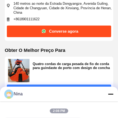
140 metros ao norte da Estrada Dongyangze, Avenida Guiling,
Cidade de Changyuan, Cidade de Xinxiang, Província de Henan,
China
+8618901111622
Converse agora
Obter O Melhor Preço Para
Quatro cordas de carga pesada de fio de corda
para guindaste de porto com design de concha
Continue
Nina
Produtos Recomendados
2:08 PM