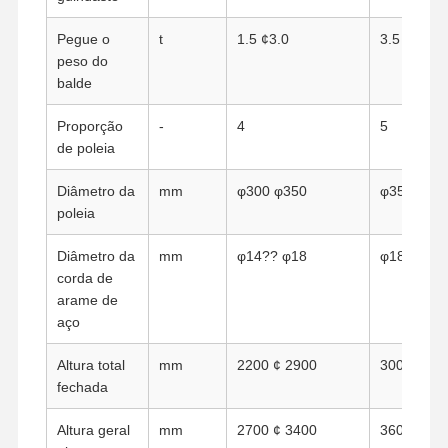
Pegue o
t
1.5 ¢3.0
3.5 ¢ 6.0
peso do
balde
Proporção
-
4
5
de poleia
Diâmetro da
mm
φ300 φ350
φ350 φ45
poleia
Diâmetro da
mm
φ14?? φ18
φ18 φ22
corda de
arame de
aço
Altura total
mm
2200 ¢ 2900
3000 ¢ 38
fechada
Casa
Produtos
Vídeos
Quem
Somos
Altura geral
mm
2700 ¢ 3400
3600 ¢ 44