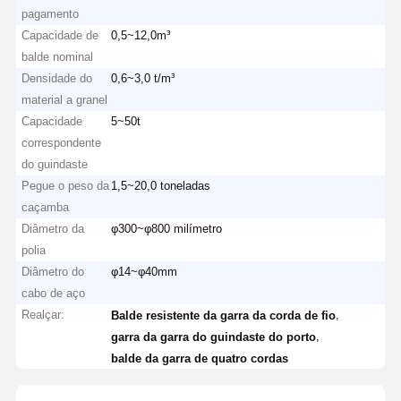
pagamento
Capacidade de
0,5~12,0m³
balde nominal
Densidade do
0,6~3,0 t/m³
material a granel
Capacidade
5~50t
correspondente
do guindaste
Pegue o peso da
1,5~20,0 toneladas
caçamba
Diâmetro da
φ300~φ800 milímetro
polia
Diâmetro do
φ14~φ40mm
cabo de aço
Realçar:
,
Balde resistente da garra da corda de fio
,
garra da garra do guindaste do porto
balde da garra de quatro cordas