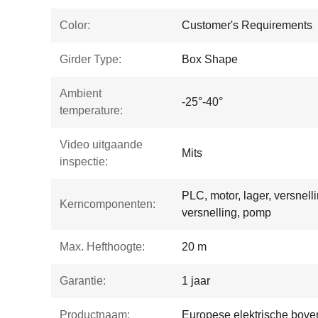
Color:
Customer's Requirements
Girder Type:
Box Shape
Ambient
-25°-40°
temperature:
Video uitgaande
Mits
inspectie:
PLC, motor, lager, versnell
Kerncomponenten:
versnelling, pomp
Max. Hefthoogte:
20 m
Garantie:
1 jaar
Productnaam:
Europese elektrische bove