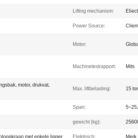
Lifting mechanism:
Eliect
Power Source:
Clien
Motor:
Globa
Machinetestrapport:
Mits
ingsbak, motor, drukvat,
Max. liftbelasting:
15 to
Span:
5~25,
gewicht (kg):
2560
nloopkraan met enkele ligger
Elektrisch:
Merk 