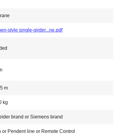
rane
en-style single-girder...ne.pdf
ded
n
.5 m
0 kg
ider brand or Siemens brand
 or Pendent line or Remote Control