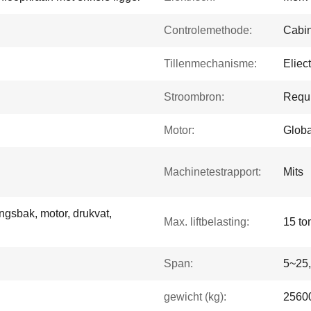
Controlemethode:
Cabin
Tillenmechanisme:
Eliect
Stroombron:
Requi
Motor:
Globa
Machinetestrapport:
Mits
ingsbak, motor, drukvat,
Max. liftbelasting:
15 to
Span:
5~25,
gewicht (kg):
2560