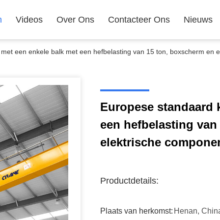
n
Videos
Over Ons
Contacteer Ons
Nieuws
met een enkele balk met een hefbelasting van 15 ton, boxscherm en 
Europese standaard k
een hefbelasting van
elektrische compone
Productdetails:
Plaats van herkomst:
Henan, Chin