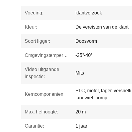
Voeding:
klantverzoek
Kleur:
De vereisten van de klant
Soort ligger:
Doosvorm
Omgevingstemperatuur:
-25°-40°
Video uitgaande
Mits
inspectie:
PLC, motor, lager, versnell
Kerncomponenten:
tandwiel, pomp
Max. hefhoogte:
20 m
Garantie:
1 jaar