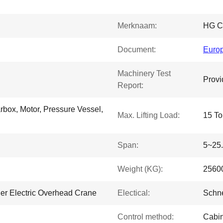
Merknaam:
HG C
Document:
Europ
Machinery Test
Provi
Report:
rbox, Motor, Pressure Vessel,
Max. Lifting Load:
15 To
Span:
5~25
Weight (KG):
2560
er Electric Overhead Crane
Electical:
Schne
Control method:
Cabin