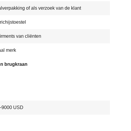
lverpakking of als verzoek van de klant
richijstoestel
rments van cliënten
al merk
on brugkraan
~9000 USD