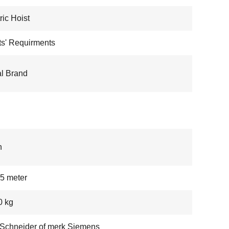
ric Hoist
ts' Requirments
l Brand
n
5 meter
0 kg
Schneider of merk Siemens