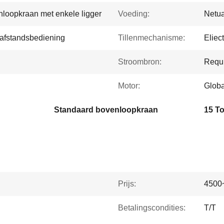
nloopkraan met enkele ligger
Voeding:
Netua
 afstandsbediening
Tillenmechanisme:
Eliect
Stroombron:
Requi
Motor:
Globa
Standaard bovenloopkraan
15 T
Prijs:
4500
Betalingscondities:
T/T