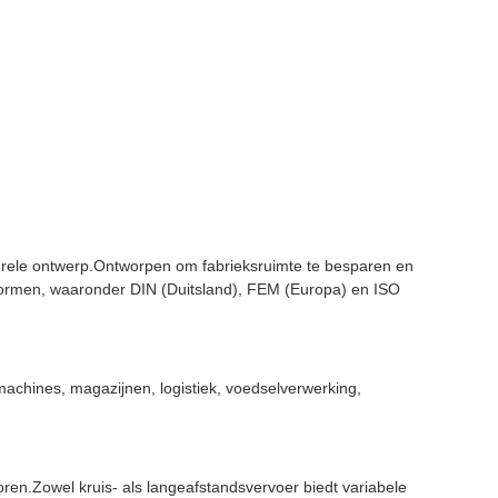
turele ontwerp.Ontworpen om fabrieksruimte te besparen en
 normen, waaronder DIN (Duitsland), FEM (Europa) en ISO
achines, magazijnen, logistiek, voedselverwerking,
n.Zowel kruis- als langeafstandsvervoer biedt variabele