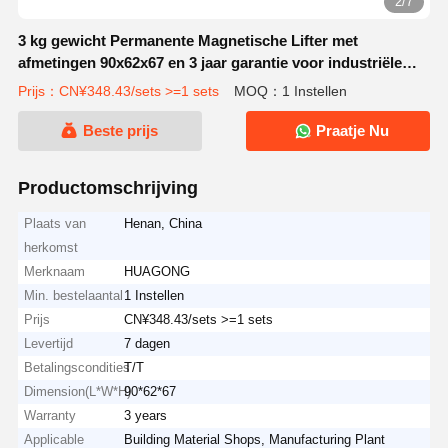
2/7
3 kg gewicht Permanente Magnetische Lifter met
afmetingen 90x62x67 en 3 jaar garantie voor industriële
opheffing
Prijs：CN¥348.43/sets >=1 sets
MOQ：1 Instellen
Beste prijs
Praatje Nu
Productomschrijving
Plaats van
Henan, China
herkomst
Merknaam
HUAGONG
Min. bestelaantal
1 Instellen
Prijs
CN¥348.43/sets >=1 sets
Levertijd
7 dagen
Betalingscondities
T/T
Dimension(L*W*H)
90*62*67
Warranty
3 years
Applicable
Building Material Shops, Manufacturing Plant