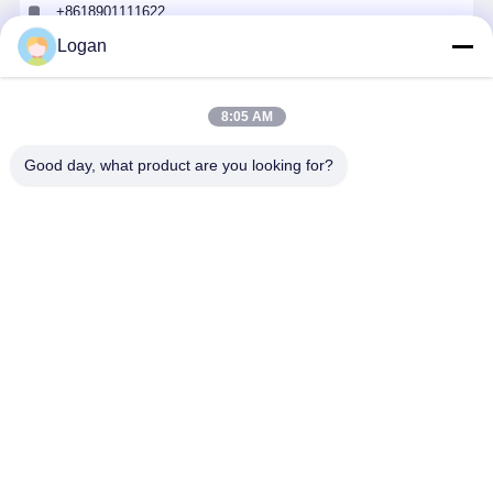
+8618901111622
Logan
Praatje Nu
8:05 AM
Krijg De Beste Prijs Voor
Good day, what product are you looking for?
3 kg gewicht Permanente Magnetische Lifter
met afmetingen 90x62x67 en 3 jaar garantie
voor industriële opheffing
Doorgaan
Thuis
Ongeveer
Contacteer
Desktop
ons
ons
Site
Sitemap
Privacybeleid