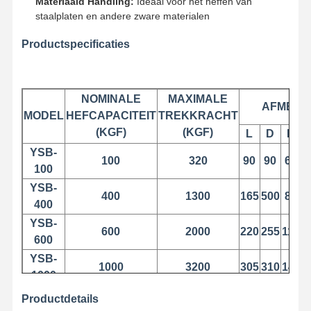
Materiaald Handling:
Ideaal voor het heffen van
staalplaten en andere zware materialen
Fabrieksreis
Kwaliteitscont
Contacteer
Nieuws
Productspecificaties
Role
Ons
NOMINALE
MAXIMALE
AFMETI
MODEL
HEFCAPACITEIT
TREKKRACHT
(KGF)
(KGF)
Alle Gevallen
Praatje Nu
L
D
B
YSB-
100
320
90
90
62
100
Kroevenwielen
YSB-
400
1300
165
500
86
De trommel van de draadkabel
400
YSB-
Kraanhoek
600
2000
220
255
112
1
600
Eindwagen
YSB-
1000
3200
305
310
146
1
1000
Kraan-pulleyblok
YSB-
Productdetails
2000
6500
350
400
166
1
2000