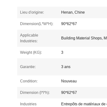
Lieu d'origine:
Henan, Chine
Dimension(L*W*H):
90*62*67
Applicable
Building Material Shops, M
Industries:
Weight (KG):
3
Garantie:
3 ans
Condition:
Nouveau
Dimension (l*l*h):
90*62*67
Industries
Entrepôts de matériaux de 