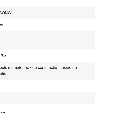
GONG
rs
2*67
pôts de matériaux de construction, usine de
cation
eau