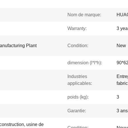
Nom de marque:
HUA
Warranty:
3 yea
anufacturing Plant
Condition:
New
dimension (l*l*h):
90*6
Industries
Entre
applicables:
fabri
poids (kg):
3
Garantie:
3 ans
construction, usine de
Condition:
Nouv