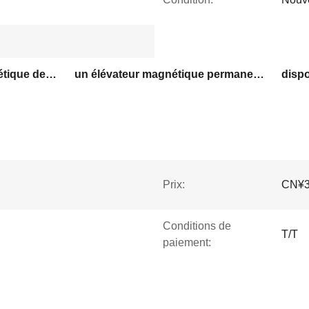
Appareil de levage magnétique de 3 kg
un élévateur magnétique permanent efficace
Prix:
CN¥34
Conditions de
T/T
paiement: