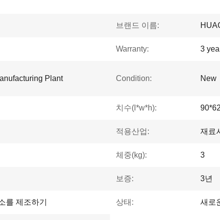
브랜드 이름:
HUA
Warranty:
3 yea
anufacturing Plant
Condition:
New
치수(l*w*h):
90*6
적용산업:
재료
체중(kg):
3
보증:
3년
소를 제조하기
상태:
새로