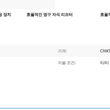
팅 장치
효율적인 영구 자석 리프터
효율
가격:
CN¥34
지불 조건:
티/티