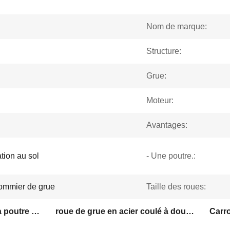
Nom de marque:
Structure:
Grue:
Moteur:
Avantages:
tion au sol
- Une poutre.:
ommier de grue
Taille des roues:
Roue de la grue de pont à poutre unique de 10 tonnes
roue de grue en acier coulé à double bride