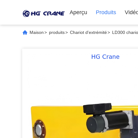
Aperçu
Produits
Vidé
Maison
>
produits
>
Chariot d'extrémité
>
LD300 chario