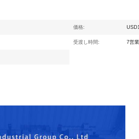
価格:
USD
受渡し時間:
7営