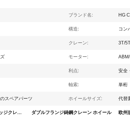
ブランド名:
HG 
構造:
コン
クレーン:
3T/5
ズ
モーター:
ABM
利点:
安全
軸索:
単桁
のスペアパーツ
ホイールサイズ:
代替
10t シングルガーダーブリッジクレーン ホイール
ダブルフランジ鋳鋼クレーン ホイール
欧州規