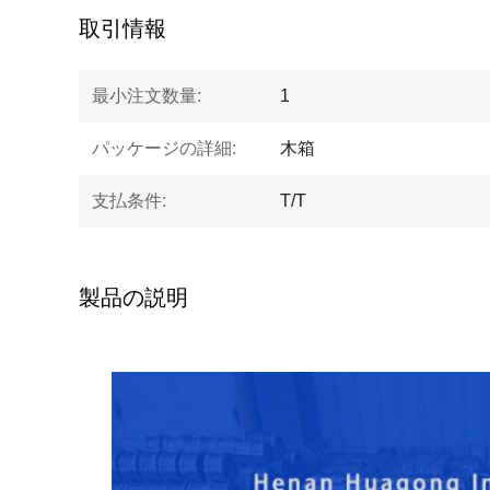
取引情報
最小注文数量:
1
パッケージの詳細:
木箱
支払条件:
T/T
製品の説明