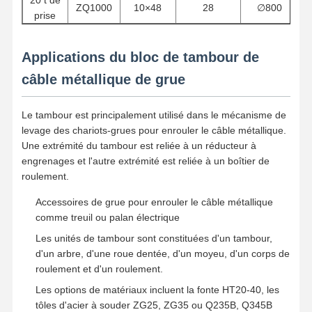
20 t de
ZQ1000
10×48
28
∅
800
prise
Grippages
Applications du bloc de tambour de
Grue
câble métallique de grue
Moteur à engrenages et frein
Hisser
Le tambour est principalement utilisé dans le mécanisme de
levage des chariots-grues pour enrouler le câble métallique.
Équipement de transport
Une extrémité du tambour est reliée à un réducteur à
engrenages et l'autre extrémité est reliée à un boîtier de
Appareils de levage
roulement.
Accessoires de grue pour enrouler le câble métallique
Accessoires de grue
comme treuil ou palan électrique
Les unités de tambour sont constituées d'un tambour,
d'un arbre, d'une roue dentée, d'un moyeu, d'un corps de
roulement et d'un roulement.
Les options de matériaux incluent la fonte HT20-40, les
tôles d'acier à souder ZG25, ZG35 ou Q235B, Q345B