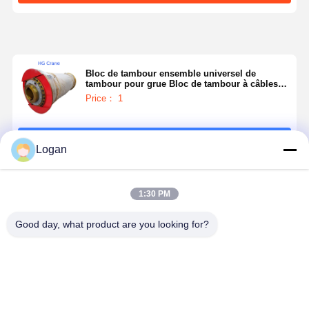
Bloc de tambour ensemble universel de
tambour pour grue Bloc de tambour à câbles
pour grue ou élévateur
Price： 1
Continuer
Logan
Produits Recommandés
1:30 PM
Good day, what product are you looking for?
Tambour de
Assemblage
Ensemble de
Ensemble 
haute qualité
de tambour à
tambour de
tambour d