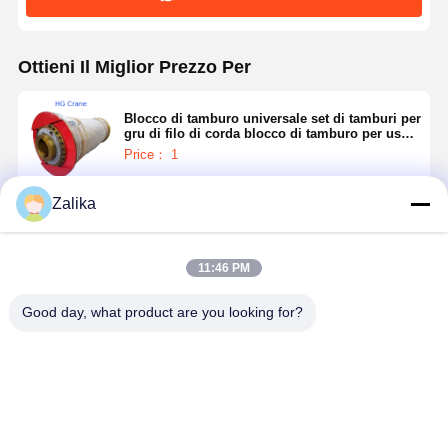
Ottieni Il Miglior Prezzo Per
Blocco di tamburo universale set di tamburi per
gru di filo di corda blocco di tamburo per uso
con gru o sollevamento
Price： 1
Zalika
Continua
11:46 PM
Prodotti Raccomandati
Good day, what product are you looking for?
Tamburo del
Fabbricazione
Gruppo
Gruppo
cavo metallico
di tamburi a
Tamburo Fune
Tamburo F