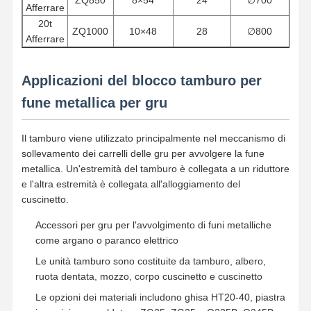
ZQ850
8×54
24
∅
700
Afferrare
Gru a benna
20t
ZQ1000
10×48
28
∅
800
Afferrare
Gru
Ingranaggi motore e freno
Applicazioni del blocco tamburo per
fune metallica per gru
Pace
Attrezzatura di trasporto
Il tamburo viene utilizzato principalmente nel meccanismo di
sollevamento dei carrelli delle gru per avvolgere la fune
Dispositivi di sollevamento
metallica. Un'estremità del tamburo è collegata a un riduttore
e l'altra estremità è collegata all'alloggiamento del
Accessori per gru
cuscinetto.
Accessori per gru per l'avvolgimento di funi metalliche
come argano o paranco elettrico
Le unità tamburo sono costituite da tamburo, albero,
ruota dentata, mozzo, corpo cuscinetto e cuscinetto
Le opzioni dei materiali includono ghisa HT20-40, piastra