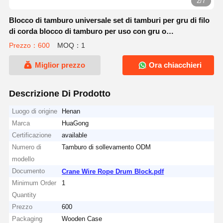
2/7
Blocco di tamburo universale set di tamburi per gru di filo
di corda blocco di tamburo per uso con gru o
sollevamento
Prezzo：600
MOQ：1
Miglior prezzo
Ora chiacchieri
Descrizione Di Prodotto
Luogo di origine
Henan
Marca
HuaGong
Certificazione
available
Numero di
Tamburo di sollevamento ODM
modello
Documento
Crane Wire Rope Drum Block.pdf
Minimum Order
1
Quantity
Prezzo
600
Packaging
Wooden Case