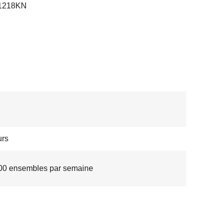
 1218KN
urs
00 ensembles par semaine