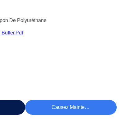
mpon De Polyuréthane
 Buffer.pdf
rix
Causez Maintenant