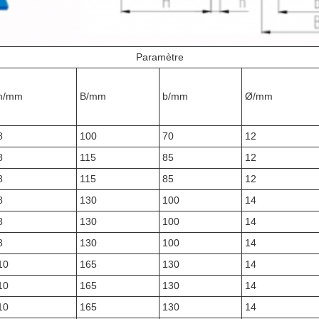
Paramètre
h/mm
B/mm
b/mm
Ø/mm
8
100
70
12
8
115
85
12
8
115
85
12
8
130
100
14
8
130
100
14
8
130
100
14
10
165
130
14
10
165
130
14
10
165
130
14