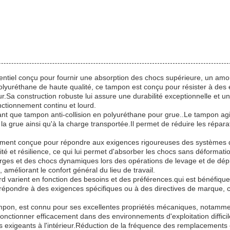
tiel conçu pour fournir une absorption des chocs supérieure, un amort
 polyuréthane de haute qualité, ce tampon est conçu pour résister à des
eur.Sa construction robuste lui assure une durabilité exceptionnelle et u
nctionnement continu et lourd.
 tant que tampon anti-collision en polyuréthane pour grue..Le tampon ag
 grue ainsi qu'à la charge transportée.Il permet de réduire les réparat
ement conçue pour répondre aux exigences rigoureuses des systèmes de
ité et résilience, ce qui lui permet d'absorber les chocs sans déformat
ges et des chocs dynamiques lors des opérations de levage et de dépl
 améliorant le confort général du lieu de travail.
 varient en fonction des besoins et des préférences.qui est bénéfique 
pondre à des exigences spécifiques ou à des directives de marque, ce
ampon, est connu pour ses excellentes propriétés mécaniques, notamment
nctionner efficacement dans des environnements d'exploitation difficil
iels exigeants à l'intérieur.Réduction de la fréquence des remplacement