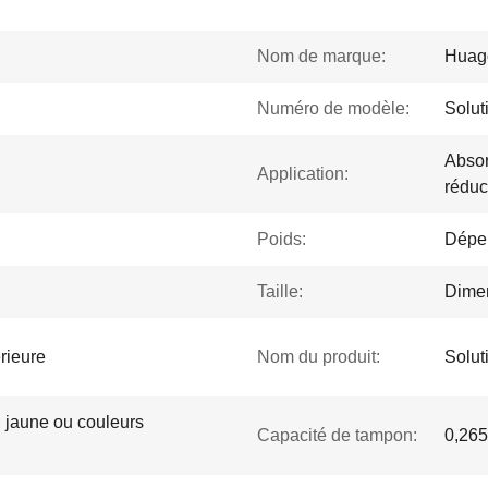
Nom de marque:
Huag
Numéro de modèle:
Solut
Absor
Application:
réduc
Poids:
Dépen
Taille:
Dimen
érieure
Nom du produit:
Solut
 jaune ou couleurs
Capacité de tampon:
0,265