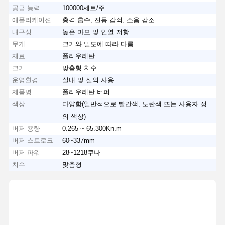
공급 능력
100000세트/주
애플리케이션
충격 흡수, 진동 감쇠, 소음 감소
내구성
높은 마모 및 인열 저항
무게
크기와 밀도에 따라 다름
재료
폴리우레탄
크기
맞춤형 치수
운영환경
실내 및 실외 사용
제품명
폴리우레탄 버퍼
색상
다양함(일반적으로 빨간색, 노란색 또는 사용자 정
의 색상)
버퍼 용량
0.265 ~ 65.300Kn.m
버퍼 스트로크
60~337mm
버퍼 파워
28~1218쿠나
치수
맞춤형