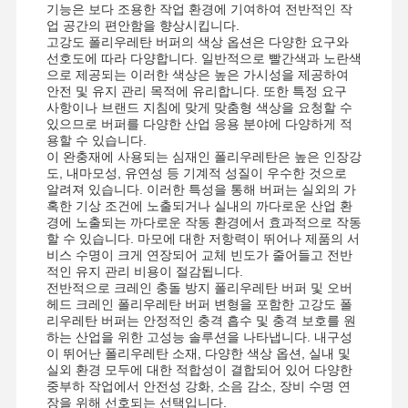
기능은 보다 조용한 작업 환경에 기여하여 전반적인 작
업 공간의 편안함을 향상시킵니다.
고강도 폴리우레탄 버퍼의 색상 옵션은 다양한 요구와
선호도에 따라 다양합니다. 일반적으로 빨간색과 노란색
으로 제공되는 이러한 색상은 높은 가시성을 제공하여
안전 및 유지 관리 목적에 유리합니다. 또한 특정 요구
사항이나 브랜드 지침에 맞게 맞춤형 색상을 요청할 수
있으므로 버퍼를 다양한 산업 응용 분야에 다양하게 적
용할 수 있습니다.
이 완충재에 사용되는 심재인 폴리우레탄은 높은 인장강
도, 내마모성, 유연성 등 기계적 성질이 우수한 것으로
알려져 있습니다. 이러한 특성을 통해 버퍼는 실외의 가
혹한 기상 조건에 노출되거나 실내의 까다로운 산업 환
경에 노출되는 까다로운 작동 환경에서 효과적으로 작동
할 수 있습니다. 마모에 대한 저항력이 뛰어나 제품의 서
비스 수명이 크게 연장되어 교체 빈도가 줄어들고 전반
적인 유지 관리 비용이 절감됩니다.
전반적으로 크레인 충돌 방지 폴리우레탄 버퍼 및 오버
헤드 크레인 폴리우레탄 버퍼 변형을 포함한 고강도 폴
리우레탄 버퍼는 안정적인 충격 흡수 및 충격 보호를 원
하는 산업을 위한 고성능 솔루션을 나타냅니다. 내구성
이 뛰어난 폴리우레탄 소재, 다양한 색상 옵션, 실내 및
홈
제품 소개
동영상
회사 소개
실외 환경 모두에 대한 적합성이 결합되어 있어 다양한
중부하 작업에서 안전성 강화, 소음 감소, 장비 수명 연
장을 위해 선호되는 선택입니다.