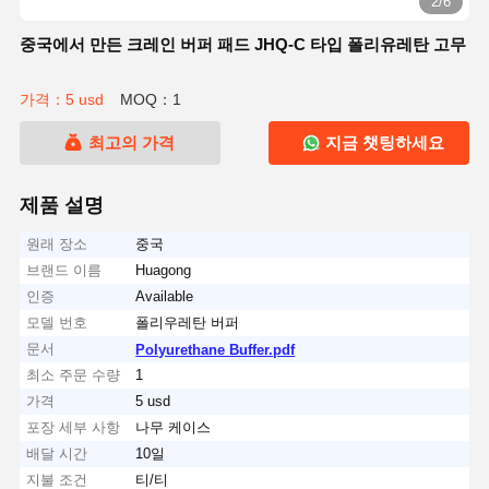
2/6
중국에서 만든 크레인 버퍼 패드 JHQ-C 타입 폴리유레탄 고무
가격：5 usd
MOQ：1
최고의 가격
지금 챗팅하세요
제품 설명
원래 장소
중국
브랜드 이름
Huagong
인증
Available
모델 번호
폴리우레탄 버퍼
문서
Polyurethane Buffer.pdf
최소 주문 수량
1
가격
5 usd
포장 세부 사항
나무 케이스
배달 시간
10일
지불 조건
티/티