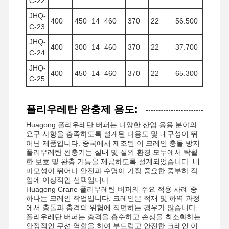
C-22
JHQ-
400
450
14
460
370
22
56.500
337
C-23
JHQ-
400
300
14
460
370
22
37.700
225
C-24
JHQ-
400
450
14
460
370
22
65.300
337
C-25
폴리우레탄 완충제 용도:
Huagong 폴리우레탄 버퍼는 다양한 산업 응용 분야의
요구 사항을 충족하도록 설계된 다용도 및 내구성이 뛰
어난 제품입니다. 중국에서 제조된 이 크레인 충돌 방지
폴리우레탄 완충기는 실내 및 실외 환경 모두에서 탁월
한 보호 및 완충 기능을 제공하도록 설계되었습니다. 내
마모성이 뛰어나 안전과 수명이 가장 중요한 중부하 작
업에 이상적인 선택입니다.
Huagong Crane 폴리우레탄 버퍼의 주요 적용 사례 중
하나는 크레인 작업입니다. 크레인은 적재 및 하역 과정
에서 충돌과 충격의 위험에 직면하는 경우가 많습니다.
폴리우레탄 버퍼는 충격을 흡수하고 손상을 최소화하는
안정적인 쿠션 역할을 하여 부드럽고 안전한 크레인 이