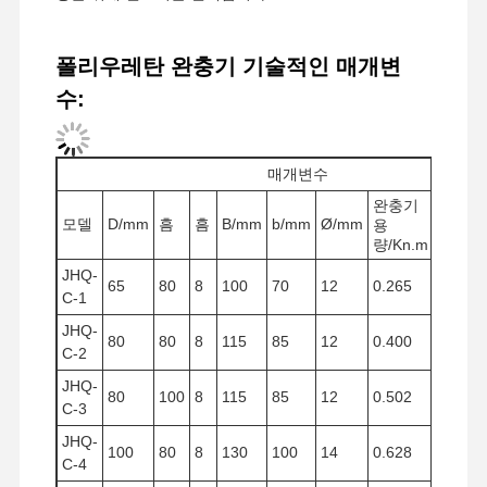
폴리우레탄 완충기 기술적인 매개변
공장 투어
품질 관리
연락처
뉴스
수:
매개변수
모든 케이스
지금 챗팅하
완충기
완충기
모델
D/mm
흠
흠
B/mm
b/mm
Ø/mm
용
뇌졸
세요
량/Kn.m
중/mm
JHQ-
65
80
8
100
70
12
0.265
60
크레인 바퀴
C-1
JHQ-
와이어 로프 드럼
80
80
8
115
85
12
0.400
60
C-2
크레인 후크
JHQ-
80
100
8
115
85
12
0.502
75
C-3
엔드 캐리지
JHQ-
100
80
8
130
100
14
0.628
60
C-4
크레인 롤리 블록