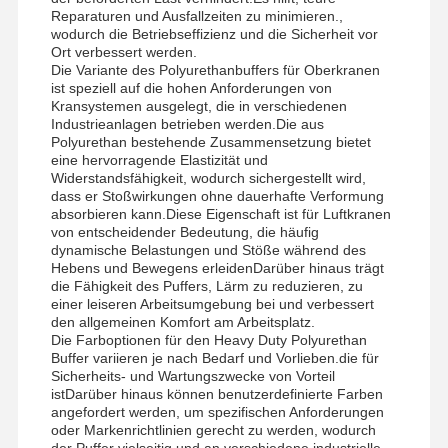
Reparaturen und Ausfallzeiten zu minimieren.,
wodurch die Betriebseffizienz und die Sicherheit vor
Ort verbessert werden.
Die Variante des Polyurethanbuffers für Oberkranen
ist speziell auf die hohen Anforderungen von
Kransystemen ausgelegt, die in verschiedenen
Industrieanlagen betrieben werden.Die aus
Polyurethan bestehende Zusammensetzung bietet
eine hervorragende Elastizität und
Widerstandsfähigkeit, wodurch sichergestellt wird,
dass er Stoßwirkungen ohne dauerhafte Verformung
absorbieren kann.Diese Eigenschaft ist für Luftkranen
von entscheidender Bedeutung, die häufig
dynamische Belastungen und Stöße während des
Hebens und Bewegens erleidenDarüber hinaus trägt
die Fähigkeit des Puffers, Lärm zu reduzieren, zu
einer leiseren Arbeitsumgebung bei und verbessert
den allgemeinen Komfort am Arbeitsplatz.
Die Farboptionen für den Heavy Duty Polyurethan
Buffer variieren je nach Bedarf und Vorlieben.die für
Sicherheits- und Wartungszwecke von Vorteil
Startseite
Produkte
Videos
Über Uns
istDarüber hinaus können benutzerdefinierte Farben
angefordert werden, um spezifischen Anforderungen
oder Markenrichtlinien gerecht zu werden, wodurch
der Puffer vielseitig und an verschiedene industrielle