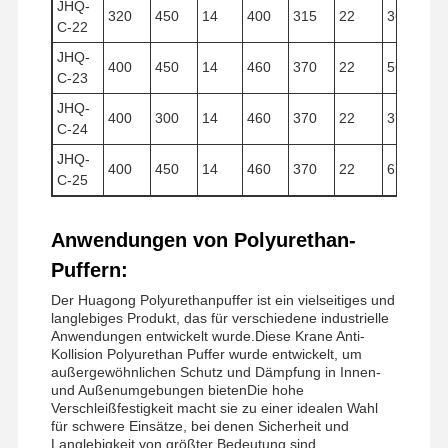
JHQ-
320
450
14
400
315
22
36.170
C-22
JHQ-
400
450
14
460
370
22
56.500
C-23
JHQ-
400
300
14
460
370
22
37.700
C-24
JHQ-
400
450
14
460
370
22
65.300
C-25
Anwendungen von Polyurethan-
Puffern:
Der Huagong Polyurethanpuffer ist ein vielseitiges und
langlebiges Produkt, das für verschiedene industrielle
Anwendungen entwickelt wurde.Diese Krane Anti-
Kollision Polyurethan Puffer wurde entwickelt, um
außergewöhnlichen Schutz und Dämpfung in Innen-
und Außenumgebungen bietenDie hohe
Verschleißfestigkeit macht sie zu einer idealen Wahl
für schwere Einsätze, bei denen Sicherheit und
Langlebigkeit von größter Bedeutung sind.