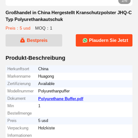
2/6
Großhandel in China Hergestellt Kranschutzpolster JHQ-C
Typ Polyurethankautschuk
Preis：5 usd
MOQ：1
Bestpreis
Plaudern Sie Jetzt
Produkt-Beschreibung
Herkunftsort
China
Markenname
Huagong
Zertifizierung
Available
Modellnummer
Polyurethanpuffer
Dokument
Polyurethane Buffer.pdf
Min
1
Bestellmenge
Preis
5 usd
Verpackung
Holzkiste
Informationen