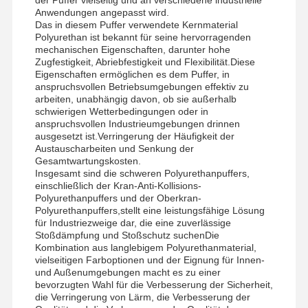
Anwendungen angepasst wird.
Das in diesem Puffer verwendete Kernmaterial
Polyurethan ist bekannt für seine hervorragenden
Fabrik Tour
Qualitätskont
Kontakt
Nachrichten
mechanischen Eigenschaften, darunter hohe
Rolle
Zugfestigkeit, Abriebfestigkeit und Flexibilität.Diese
Eigenschaften ermöglichen es dem Puffer, in
anspruchsvollen Betriebsumgebungen effektiv zu
arbeiten, unabhängig davon, ob sie außerhalb
schwierigen Wetterbedingungen oder in
anspruchsvollen Industrieumgebungen drinnen
ausgesetzt ist.Verringerung der Häufigkeit der
Alle Fälle
Plaudern Sie
Austauscharbeiten und Senkung der
Jetzt
Gesamtwartungskosten.
Insgesamt sind die schweren Polyurethanpuffers,
einschließlich der Kran-Anti-Kollisions-
Kranräder
Polyurethanpuffers und der Oberkran-
Polyurethanpuffers,stellt eine leistungsfähige Lösung
für Industriezweige dar, die eine zuverlässige
Drahtseiltrommel
Stoßdämpfung und Stoßschutz suchenDie
Kombination aus langlebigem Polyurethanmaterial,
Krähenhaken
vielseitigen Farboptionen und der Eignung für Innen-
und Außenumgebungen macht es zu einer
Endwagen
bevorzugten Wahl für die Verbesserung der Sicherheit,
die Verringerung von Lärm, die Verbesserung der