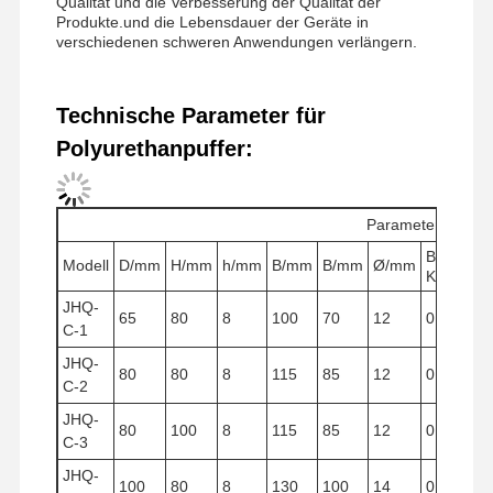
Qualität und die Verbesserung der Qualität der
Kran-Flaschenzug
Produkte.und die Lebensdauer der Geräte in
verschiedenen schweren Anwendungen verlängern.
Zupacken
Kran
Technische Parameter für
Polyurethanpuffer:
Ausrüstung des Motors und der Bremse
Hissen
Parameter
Transportausrüstung
Buffer
Modell
D/mm
H/mm
h/mm
B/mm
B/mm
Ø/mm
Kapazitä
Aufzugsgeräte
JHQ-
65
80
8
100
70
12
0.265
C-1
Zubehör für Krane
JHQ-
80
80
8
115
85
12
0.400
C-2
JHQ-
80
100
8
115
85
12
0.502
C-3
JHQ-
100
80
8
130
100
14
0.628