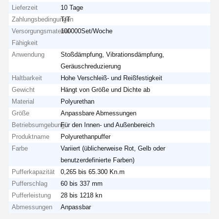
Lieferzeit
10 Tage
Zahlungsbedingungen
T/T
Versorgungsmaterial-
100000Set/Woche
Fähigkeit
Anwendung
Stoßdämpfung, Vibrationsdämpfung,
Geräuschreduzierung
Haltbarkeit
Hohe Verschleiß- und Reißfestigkeit
Gewicht
Hängt von Größe und Dichte ab
Material
Polyurethan
Größe
Anpassbare Abmessungen
Betriebsumgebung
Für den Innen- und Außenbereich
Produktname
Polyurethanpuffer
Farbe
Variiert (üblicherweise Rot, Gelb oder
benutzerdefinierte Farben)
Pufferkapazität
0,265 bis 65.300 Kn.m
Pufferschlag
60 bis 337 mm
Pufferleistung
28 bis 1218 kn
Abmessungen
Anpassbar