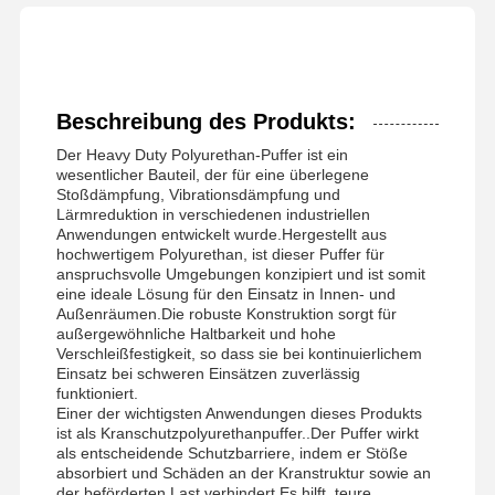
Beschreibung des Produkts:
Der Heavy Duty Polyurethan-Puffer ist ein
wesentlicher Bauteil, der für eine überlegene
Stoßdämpfung, Vibrationsdämpfung und
Lärmreduktion in verschiedenen industriellen
Anwendungen entwickelt wurde.Hergestellt aus
hochwertigem Polyurethan, ist dieser Puffer für
anspruchsvolle Umgebungen konzipiert und ist somit
eine ideale Lösung für den Einsatz in Innen- und
Außenräumen.Die robuste Konstruktion sorgt für
außergewöhnliche Haltbarkeit und hohe
Verschleißfestigkeit, so dass sie bei kontinuierlichem
Einsatz bei schweren Einsätzen zuverlässig
funktioniert.
Einer der wichtigsten Anwendungen dieses Produkts
ist als Kranschutzpolyurethanpuffer..Der Puffer wirkt
als entscheidende Schutzbarriere, indem er Stöße
absorbiert und Schäden an der Kranstruktur sowie an
der beförderten Last verhindert.Es hilft, teure