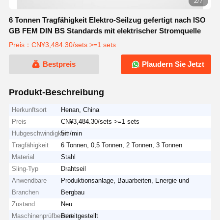
2/7
6 Tonnen Tragfähigkeit Elektro-Seilzug gefertigt nach ISO
GB FEM DIN BS Standards mit elektrischer Stromquelle
Preis：CN¥3,484.30/sets >=1 sets
Bestpreis
Plaudern Sie Jetzt
Produkt-Beschreibung
Herkunftsort
Henan, China
Preis
CN¥3,484.30/sets >=1 sets
Hubgeschwindigkeit
5m/min
Tragfähigkeit
6 Tonnen, 0,5 Tonnen, 2 Tonnen, 3 Tonnen
Material
Stahl
Sling-Typ
Drahtseil
Anwendbare
Produktionsanlage, Bauarbeiten, Energie und
Branchen
Bergbau
Zustand
Neu
Maschinenprüfbericht
Bereitgestellt