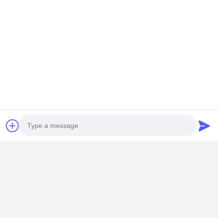
Zupacken
Kran
Ausrüstung des Motors und der Bremse
Hissen
Transportausrüstung
Aufzugsgeräte
Zubehör für Krane
Technische Spezifikation
Photo
Video Call