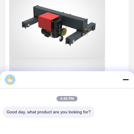
Fabrik Tour
Qualitätskont
Kontakt
Nachrichten
Rolle
Alle Fälle
Plaudern Sie
Jetzt
Kranräder
Drahtseiltrommel
4:46 PM
Krähenhaken
Good day, what product are you looking for?
Endwagen
Kran-Flaschenzug