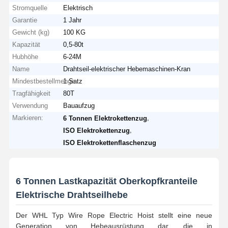
Stromquelle
Elektrisch
Garantie
1 Jahr
Gewicht (kg)
100 KG
Kapazität
0,5-80t
Hubhöhe
6-24M
Name
Drahtseil-elektrischer Hebemaschinen-Kran
Mindestbestellmenge
1 Satz
Tragfähigkeit
80T
Verwendung
Bauaufzug
Markieren:
,
6 Tonnen Elektrokettenzug
,
ISO Elektrokettenzug
ISO Elektrokettenflaschenzug
6 Tonnen Lastkapazität Oberkopfkranteile
Elektrische Drahtseilhebe
Der WHL Typ Wire Rope Electric Hoist stellt eine neue
Generation von Hebeausrüstung dar, die in