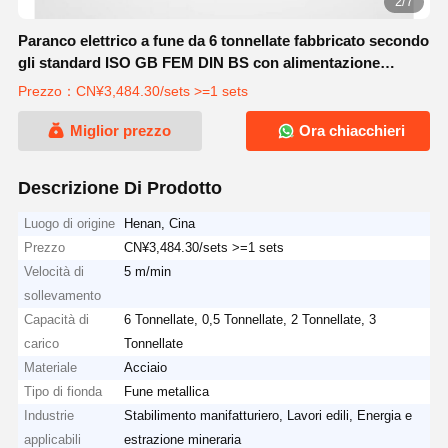
2/7
Paranco elettrico a fune da 6 tonnellate fabbricato secondo
gli standard ISO GB FEM DIN BS con alimentazione
elettrica
Prezzo：CN¥3,484.30/sets >=1 sets
Miglior prezzo
Ora chiacchieri
Descrizione Di Prodotto
Luogo di origine
Henan, Cina
Prezzo
CN¥3,484.30/sets >=1 sets
Velocità di
5 m/min
sollevamento
Capacità di
6 Tonnellate, 0,5 Tonnellate, 2 Tonnellate, 3
carico
Tonnellate
Materiale
Acciaio
Tipo di fionda
Fune metallica
Industrie
Stabilimento manifatturiero, Lavori edili, Energia e
applicabili
estrazione mineraria