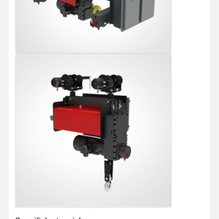
Gru a benna
Gru
Ingranaggi motore e freno
Pace
Attrezzatura di trasporto
Dispositivi di sollevamento
Accessori per gru