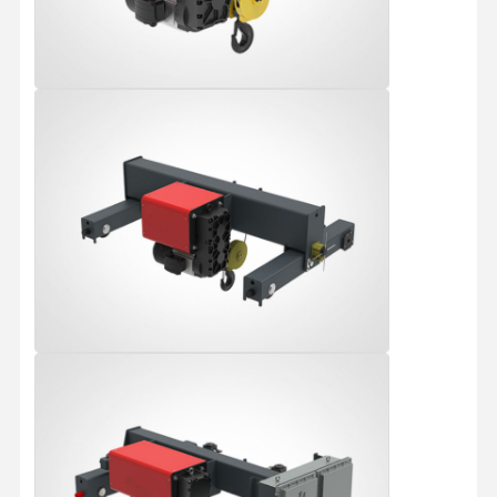
Fatory Tour
Controllo Di
Contattaci
Notizie
Qualità
Tutti I Casi
Ora
Chiacchieri
Ruote per gru
Tamburo di cavo metallico
Aggancio di gru
Carrello di estremità
Blocco di puleggia di gru