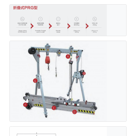
1902-
PRG1M40
500
500
3
4000
4077
3502
1102-
PRG1T20
1000
500
3
2000
2077
1502
1902-
2140-
2301-
PRG1T30
1000
500
3
3000
3077
2502
3040
3201
1902-
PRG1T40
500
500
3
4000
4077
3502