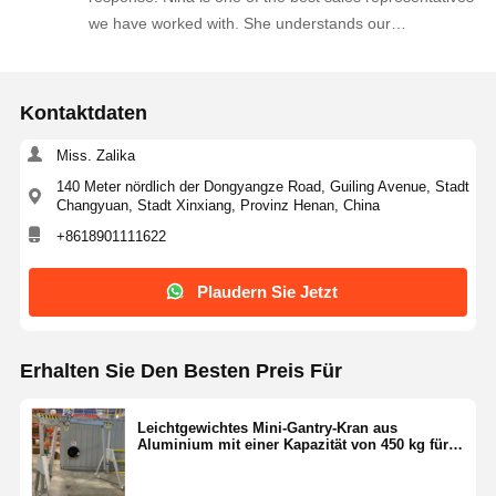
we have worked with. She understands our
requirements quickly and always provides practical
suggestions. We will continue purchasing from them.
Kontaktdaten
Miss. Zalika
140 Meter nördlich der Dongyangze Road, Guiling Avenue, Stadt
Changyuan, Stadt Xinxiang, Provinz Henan, China
+8618901111622
Plaudern Sie Jetzt
Erhalten Sie Den Besten Preis Für
Leichtgewichtes Mini-Gantry-Kran aus
Aluminium mit einer Kapazität von 450 kg für
Kleinbetriebe