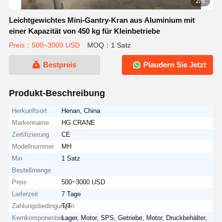
2/6
Leichtgewichtes Mini-Gantry-Kran aus Aluminium mit
einer Kapazität von 450 kg für Kleinbetriebe
Preis：500~3000 USD
MOQ：1 Satz
Bestpreis
Plaudern Sie Jetzt
Produkt-Beschreibung
Herkunftsort
Henan, China
Markenname
HG CRANE
Zertifizierung
CE
Modellnummer
MH
Min
1 Satz
Bestellmenge
Preis
500~3000 USD
Lieferzeit
7 Tage
Zahlungsbedingungen
T/T
Kernkomponenten
Lager, Motor, SPS, Getriebe, Motor, Druckbehälter,