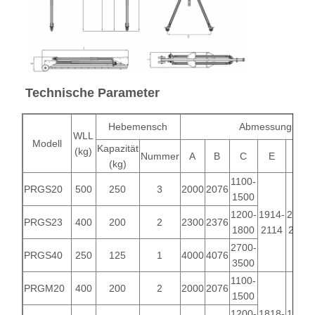
Kran-Flaschenzug
Zupacken
Kran
Technische Parameter
Ausrüstung des Motors und der Bremse
Hissen
Hebemensch
Abmessungspar
WLL
Modell
Kapazität
(kg)
Transportausrüstung
Nummer
A
B
C
E
F
(kg)
1100-
Aufzugsgeräte
PRGS20
500
250
3
2000
2076
1500
Zubehör für Krane
1200-
1914-
2064-
PRGS23
400
200
2
2300
2376
1800
2114
2264
2700-
PRGS40
250
125
1
4000
4076
3500
1100-
PRGM20
400
200
2
2000
2076
1500
1200-
1818-
1968-