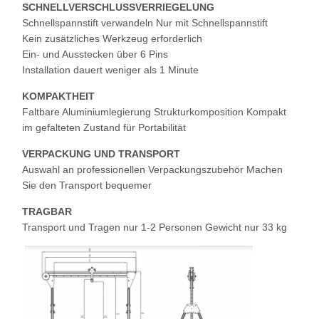
SCHNELLVERSCHLUSSVERRIEGELUNG
Schnellspannstift verwandeln Nur mit Schnellspannstift
Kein zusätzliches Werkzeug erforderlich
Fabrik Tour
Qualitätskont
Kontakt
Nachrichten
Ein- und Ausstecken über 6 Pins
Rolle
Installation dauert weniger als 1 Minute
KOMPAKTHEIT
Faltbare Aluminiumlegierung Strukturkomposition Kompakt
im gefalteten Zustand für Portabilität
Alle Fälle
Plaudern Sie
VERPACKUNG UND TRANSPORT
Jetzt
Auswahl an professionellen Verpackungszubehör Machen
Sie den Transport bequemer
Kranräder
TRAGBAR
Transport und Tragen nur 1-2 Personen Gewicht nur 33 kg
Drahtseiltrommel
Krähenhaken
Endwagen