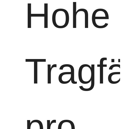
Hohe
Tragfä
pro