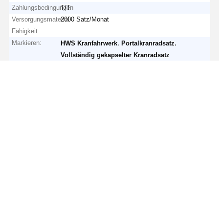
Zahlungsbedingungen
T/T
Versorgungsmaterial-
2000 Satz/Monat
Fähigkeit
Markieren:
,
,
HWS Kranfahrwerk
Portalkranradsatz
Vollständig gekapselter Kranradsatz
Highlights
im Überblick