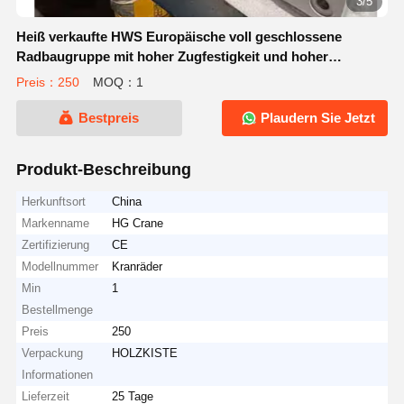
3/5
Heiß verkaufte HWS Europäische voll geschlossene
Radbaugruppe mit hoher Zugfestigkeit und hoher
Tragfähigkeit für Portalkran-Fahrradblöcke
Preis：250
MOQ：1
Bestpreis
Plaudern Sie Jetzt
Produkt-Beschreibung
Herkunftsort
China
Markenname
HG Crane
Zertifizierung
CE
Modellnummer
Kranräder
Min
1
Bestellmenge
Preis
250
Verpackung
HOLZKISTE
Informationen
Lieferzeit
25 Tage