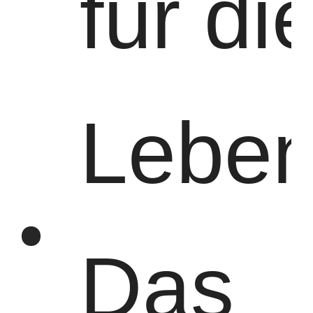
für di
Fabrik Tour
Qualitätskont
Kontakt
Nachrichten
Rolle
Leben
Alle Fälle
Plaudern Sie
Jetzt
Kranräder
Drahtseiltrommel
Das
Krähenhaken
Endwagen