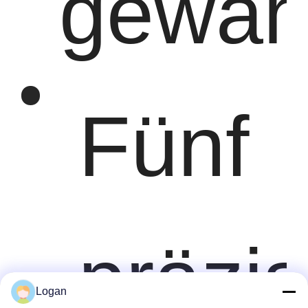
gewähr
Fünf
präzi
Logan