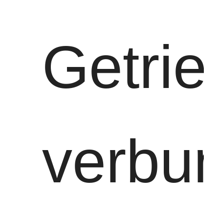
Getri
verbu