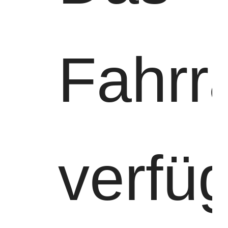
Kran-Flaschenzug
Zupacken
Kran
Fahrr
Ausrüstung des Motors und der Bremse
Hissen
Transportausrüstung
Aufzugsgeräte
verfüg
Zubehör für Krane