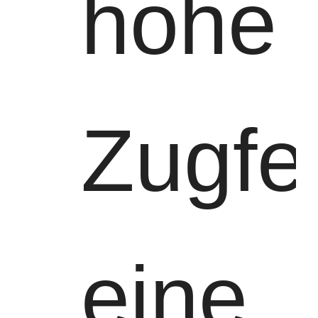
hohe
Zugfes
eine