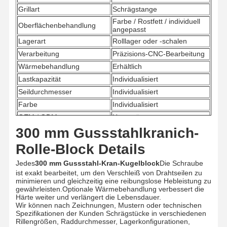
Grillart
Schrägstange
Zupacken
Farbe / Rostfett / individuell
Oberflächenbehandlung
angepasst
Kran
Lagerart
Rolllager oder -schalen
Verarbeitung
Präzisions-CNC-Bearbeitung
Ausrüstung des Motors und der Bremse
Wärmebehandlung
Erhältlich
Hissen
Lastkapazität
Individualisiert
Seildurchmesser
Individualisiert
Transportausrüstung
Farbe
Individualisiert
OEM / ODM
Unterstützt
Aufzugsgeräte
300 mm Gussstahlkranich-
Zertifizierung
Einheitliche Prüfverfahren
Zubehör für Krane
Anwendung
Kran- und Hebegeräte
Rolle-Block Details
Jedes
300 mm Gussstahl-Kran-Kugelblock
Die Schraube
ist exakt bearbeitet, um den Verschleiß von Drahtseilen zu
minimieren und gleichzeitig eine reibungslose Hebleistung zu
gewährleisten.Optionale Wärmebehandlung verbessert die
Härte weiter und verlängert die Lebensdauer.
Wir können nach Zeichnungen, Mustern oder technischen
Spezifikationen der Kunden Schrägstücke in verschiedenen
Rillengrößen, Raddurchmesser, Lagerkonfigurationen,