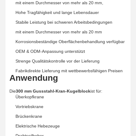
mit einem Durchmesser von mehr als 20 mm,
Hohe Tragfähigkeit und lange Lebensdauer
Stabile Leistung bei schweren Arbeitsbedingungen
mit einem Durchmesser von mehr als 20 mm
Korrosionsbeständige Oberflächenbehandlung verfügbar
OEM & ODM-Anpassung unterstützt
Strenge Qualitätskontrolle vor der Lieferung
Fabrikdirekte Lieferung mit wettbewerbsfähigen Preisen
Anwendung
Die
300 mm Gussstahl-Kran-Kugelblock
ist für:
Überkopfkrane
Vortriebskrane
Brückenkrane
Startseite
Produkte
Videos
Über Uns
Elektrische Hebezeuge
Drahtseilheber