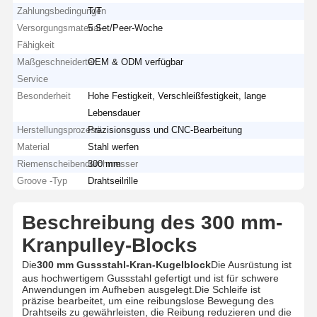
Zahlungsbedingungen
T/T
Versorgungsmaterial-
5 Set/Peer-Woche
Fähigkeit
Maßgeschneiderter
OEM & ODM verfügbar
Service
Besonderheit
Hohe Festigkeit, Verschleißfestigkeit, lange
Lebensdauer
Herstellungsprozess
Präzisionsguss und CNC-Bearbeitung
Material
Stahl werfen
Riemenscheibendurchmesser
300 mm
Groove -Typ
Drahtseilrille
Beschreibung des 300 mm-
Kranpulley-Blocks
Die
300 mm Gussstahl-Kran-Kugelblock
Die Ausrüstung ist
aus hochwertigem Gussstahl gefertigt und ist für schwere
Anwendungen im Aufheben ausgelegt.Die Schleife ist
präzise bearbeitet, um eine reibungslose Bewegung des
Drahtseils zu gewährleisten, die Reibung reduzieren und die