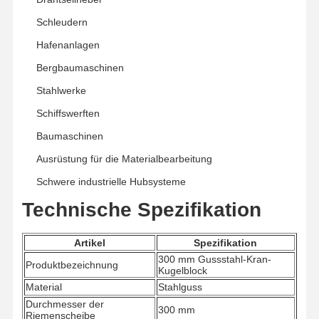
Schleudern
Fabrik Tour
Qualitätskont
Kontakt
Nachrichten
Hafenanlagen
Rolle
Bergbaumaschinen
Stahlwerke
Schiffswerften
Baumaschinen
Alle Fälle
Plaudern Sie
Jetzt
Ausrüstung für die Materialbearbeitung
Schwere industrielle Hubsysteme
Kranräder
Technische Spezifikation
Drahtseiltrommel
Artikel
Spezifikation
Krähenhaken
300 mm Gussstahl-Kran-
Produktbezeichnung
Kugelblock
Endwagen
Material
Stahlguss
Durchmesser der
Kran-Flaschenzug
300 mm
Riemenscheibe