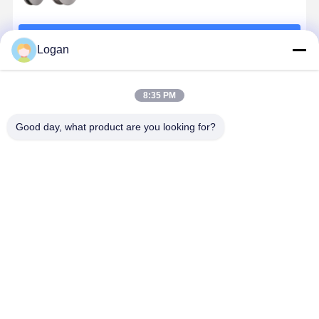
Fortsetzen
Logan
Empfohlene Produkte
8:35 PM
Good day, what product are you looking for?
Heißgewalzte
Stahlkrane
Schwerhebe-
Lifttraht-Seil-
Schaufel
Bestpreis
Startseite
Über uns
Kontakt
Desktop Site