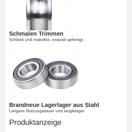
Fabrik Tour
Qualitätskont
Kontakt
Nachrichten
Rolle
Schmalen Trimmen
Schlank und makellos, exquisit gefertigt.
Alle Fälle
Plaudern Sie
Jetzt
Kranräder
Drahtseiltrommel
Krähenhaken
Brandneue Lagerlager aus Stahl
Längere Nutzungsdauer und langlebiger
Endwagen
Produktanzeige
Kran-Flaschenzug