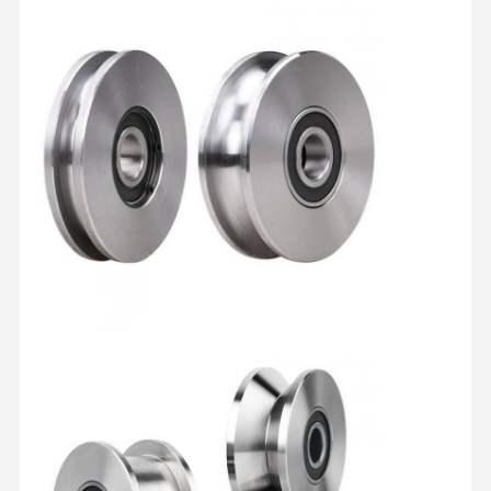
Zupacken
Kran
Ausrüstung des Motors und der Bremse
Hissen
Transportausrüstung
Aufzugsgeräte
Zubehör für Krane