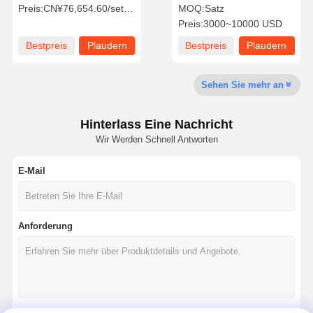
mit individueller
Magneten mit einer
Preis:
CN¥76,654.60/sets >=1 sets
MOQ:
Satz
Hebegeschwindigkeit für 5
Tragfähigkeit von 1 bis 50
Preis:
3000~10000 USD
Tonnen 10 Tonnen 20
Tonnen und einer
Tonnen Lasten
variablen
Fabrik Tour
Qualitätskont
Kontakt
Nachrichten
Bestpreis
Plaudern
Bestpreis
Plaudern
Geschwindigkeitsregelung
Rolle
Sie Jetzt
Sie Jetzt
Sehen Sie mehr an
Hinterlass Eine Nachricht
Alle Fälle
Plaudern Sie
Wir Werden Schnell Antworten
Jetzt
E-Mail
Kranräder
Drahtseiltrommel
Anforderung
Krähenhaken
Endwagen
Kran-Flaschenzug