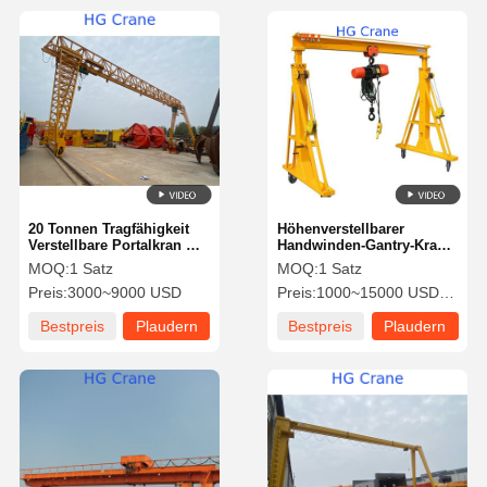
20 Tonnen Tragfähigkeit
Höhenverstellbarer
Verstellbare Portalkran mit
Handwinden-Gantry-Kran
Fernbedienung und
mit 0,5 bis 5 Tonnen
MOQ:
1 Satz
MOQ:
1 Satz
Bodensteuerung für den
Kapazität und
Preis:
3000~9000 USD
Preis:
1000~15000 USD/SET
Außenbau
Fernbedienung
Bestpreis
Plaudern
Bestpreis
Plaudern
Sie Jetzt
Sie Jetzt