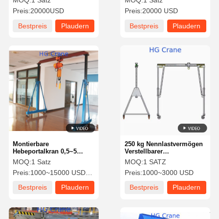
MOQ:
1 Satz
MOQ:
1 Satz
Kran mit 16T Kapazität, 8M
50 Tonnen Kapazität für
Preis:
20000USD
Preis:
20000 USD
Span und Fernbedienung
das Containerheben
Bestpreis
Plaudern
Bestpreis
Plaudern
Sie Jetzt
Sie Jetzt
Montierbare
250 kg Nennlastvermögen
Hebeportalkran 0,5~5
Verstellbarer
Tonnen Hocheffizienter
Aluminiummobiles
MOQ:
1 Satz
MOQ:
1 SATZ
Baustahl für den
Gantry-Kran für schwere
Preis:
1000~15000 USD/SET
Preis:
1000~3000 USD
Außenbereich
Aufgaben
Bestpreis
Plaudern
Bestpreis
Plaudern
Sie Jetzt
Sie Jetzt