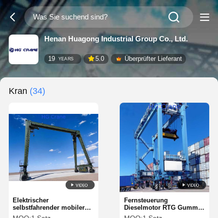
Henan Huagong Industrial Group Co., Ltd.
19
5.0
Überprüfter Lieferant
YEARS
Kran
(34)
Elektrischer
Fernsteuerung
selbstfahrender mobiler
Dieselmotor RTG Gummi-
Gummi-Reifen-Gantry-
Reifen-Gantry-Kran mit 15-