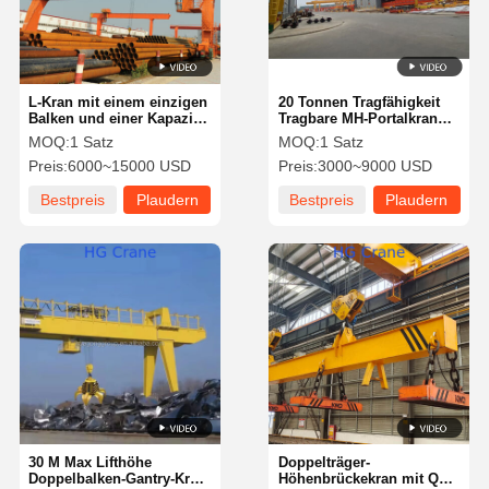
L-Kran mit einem einzigen
20 Tonnen Tragfähigkeit
Balken und einer Kapazität
Tragbare MH-Portalkran
von 5 bis 50 Tonnen für
mit Höhenverstellung und
MOQ:
1 Satz
MOQ:
1 Satz
Außendienst A3-A5
Fernbedienung
Preis:
6000~15000 USD
Preis:
3000~9000 USD
Bestpreis
Plaudern
Bestpreis
Plaudern
Sie Jetzt
Sie Jetzt
Startseite
Produkte
Videos
Über Uns
30 M Max Lifthöhe
Doppelträger-
Doppelbalken-Gantry-Kran
Höhenbrückekran mit QC-