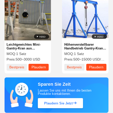
Leichtgewichtes Mini-
Höhenverstellbarer
Gantry-Kran aus
Handbetrieb Gantry-Kran
Aluminium mit einer
mit einer Kapazität von 0,5
MOQ:
1 Satz
MOQ:
1 Satz
Kapazität von 450 kg für
bis 5 t für den
Preis:
500~3000 USD
Preis:
500~15000 USD/SET
Kleinbetriebe
Außenbereich
Bestpreis
Plaudern
Bestpreis
Plaudern
Sie Jetzt
Sie Jetzt
Sparen Sie Zeit
Lassen Sie uns mit Ihnen die besten
Produkte kontaktieren.
Plaudern Sie Jetzt