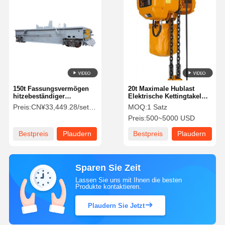
150t Fassungsvermögen
20t Maximale Hublast
hitzebeständiger
Elektrische Kettingtakel
Stahlgießpfannen-
met Aangepaste Spanning
Preis:
CN¥33,449.28/sets >=1 sets
MOQ:
1 Satz
Transportwagen mit
voor Industriële
Preis:
500~5000 USD
Doppelantriebssystem für
Kraantoepassingen
den industriellen Einsatz
Bestpreis
Plaudern
Bestpreis
Plaudern
Sie Jetzt
Sie Jetzt
Sparen Sie Zeit
Lassen Sie uns mit Ihnen die besten
Produkte kontaktieren.
Plaudern Sie Jetzt