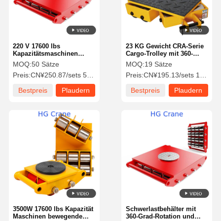
220 V 17600 lbs
23 KG Gewicht CRA-Serie
Kapazitätsmaschinen
Cargo-Trolley mit 360-
Schlittschuh mit 360°
Grad-Drehung und 3500 W
MOQ:
50 Sätze
MOQ:
19 Sätze
Drehung für den Transport
Leistung für effizienten
Preis:
CN¥250.87/sets 50-99 sets
Preis:
CN¥195.13/sets 19-99 sets
schwerer Ausrüstung
Transport
Bestpreis
Plaudern
Bestpreis
Plaudern
Sie Jetzt
Sie Jetzt
Startseite
Produkte
Videos
Über Uns
3500W 17600 lbs Kapazität
Schwerlastbehälter mit
Maschinen bewegende
360-Grad-Rotation und