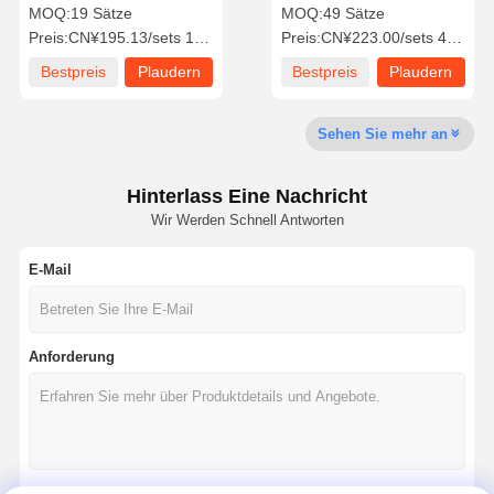
Schlittschuh mit 360°
Stahl- und PU-Rädern für
MOQ:
19 Sätze
MOQ:
49 Sätze
Drehung für den Transport
einen effizienten
Preis:
CN¥195.13/sets 19-99 sets
Preis:
CN¥223.00/sets 49-99 sets
schwerer Ausrüstung
Gütertransport
Fabrik Tour
Qualitätskont
Kontakt
Nachrichten
Bestpreis
Plaudern
Bestpreis
Plaudern
Rolle
Sie Jetzt
Sie Jetzt
Sehen Sie mehr an
Hinterlass Eine Nachricht
Alle Fälle
Plaudern Sie
Wir Werden Schnell Antworten
Jetzt
E-Mail
Kranräder
Drahtseiltrommel
Anforderung
Krähenhaken
Endwagen
Kran-Flaschenzug