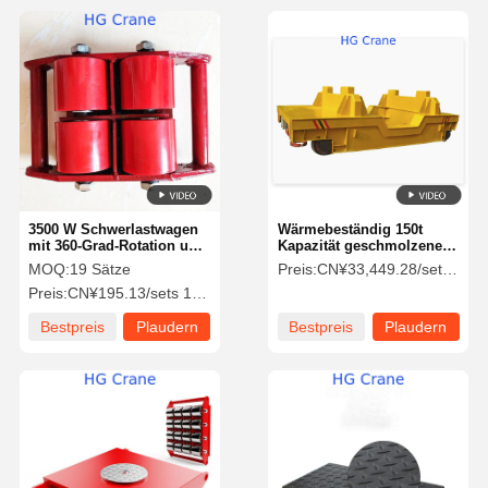
3500 W Schwerlastwagen
Wärmebeständig 150t
mit 360-Grad-Rotation und
Kapazität geschmolzener
2000*2000*600 Tischgröße
Stahl-Ladel-Transfer-Auto
MOQ:
19 Sätze
Preis:
CN¥33,449.28/sets >=1 sets
für die Bewegung von
mit Dual-Driving-System
Preis:
CN¥195.13/sets 19-99 sets
Geräten
Bestpreis
Plaudern
Bestpreis
Plaudern
Sie Jetzt
Sie Jetzt