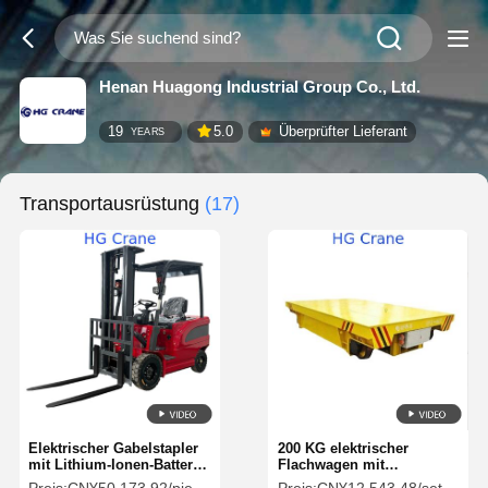
Henan Huagong Industrial Group Co., Ltd.
19
5.0
Überprüfter Lieferant
YEARS
Transportausrüstung
(17)
Elektrischer Gabelstapler
200 KG elektrischer
mit Lithium-Ionen-Batterie
Flachwagen mit
und AWD-Antrieb für
Funkfernbedienung und