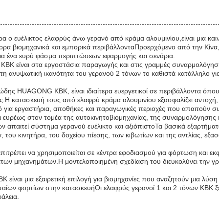
ο ευέλικτος ελαφρύς άνω γερανό από κράμα αλουμινίου,είναι μια καιν
άφορα βιομηχανικά και εμπορικά περιβάλλονταΠροερχόμενο από την Κίνα,
ή για ένα ευρύ φάσμα περιπτώσεων εφαρμογής και σενάρια.
 KBK είναι στα εργοστάσια παραγωγής και στις γραμμές συναρμολόγησης
τη ανυψωτική ικανότητα του γερανού 2 τόνων το καθιστά κατάλληλο γι
δης HUAGONG KBK, είναι ιδιαίτερα ευεργετικοί σε περιβάλλοντα όπου
ές.Η κατασκευή τους από ελαφρύ κράμα αλουμινίου εξασφαλίζει αντοχή,
κό για εργαστήρια, αποθήκες και παραγωγικές περιοχές που απαιτούν 
ι ευρέως στον τομέα της αυτοκινητοβιομηχανίας, της συναρμολόγησης
ν απαιτεί σύστημα γερανού ευέλικτο και αξιόπιστοΤα βασικά εξαρτήμ
του κινητήρα, του δοχείου πίεσης, των κιβωτίων και της αντλίας, εξασ
πιτρέπει να χρησιμοποιείται σε κέντρα εφοδιασμού για φόρτωση και ε
ων μηχανημάτων.Η μοντελοποιημένη σχεδίαση του διευκολύνει την γρ
ναι μια εξαιρετική επιλογή για βιομηχανίες που αναζητούν μια λύση
σαίων φορτίων στην κατασκευήΟι ελαφρύς γερανοί 1 και 2 τόνων KBK ξε
άλεια.