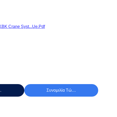
BK Crane Syst...ue.pdf
Τιμή
Συνομιλία Τώρα