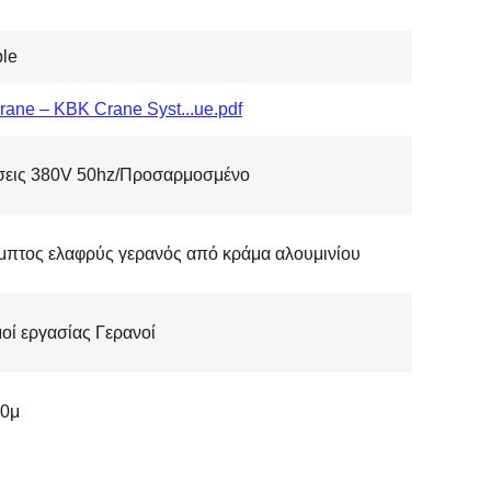
ble
ane – KBK Crane Syst...ue.pdf
σεις 380V 50hz/Προσαρμοσμένο
μπτος ελαφρύς γερανός από κράμα αλουμινίου
οί εργασίας Γερανοί
30μ