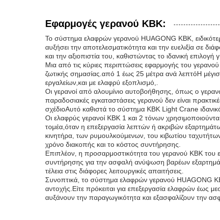
Εφαρμογές γερανού KBK:
Το σύστημα ελαφρών γερανού HUAGONG KBK, ειδικότερα 
αυξήσει την αποτελεσματικότητα και την ευελιξία σε δι
και την αξιοπιστία του, καθιστώντας το ιδανική επιλογ
Μια από τις κύριες περιπτώσεις εφαρμογής του γερανού
ζωτικής σημασίας.από 1 έως 25 μέτρα ανά λεπτόΗ μέγισ
εργαλείων,και με ελαφρύ εξοπλισμό,.
Οι γερανοί από αλουμίνιο αυτοβοήθησης, όπως ο γερανώ
παραδοσιακές εγκαταστάσεις γερανού δεν είναι πρακτικ
σχέδιοΑυτό καθιστά το σύστημα KBK Light Crane ιδανι
Οι ελαφρύς γερανοί KBK 1 και 2 τόνων χρησιμοποιούντα
τομέα,όταν η επεξεργασία λεπτών ή ακριβών εξαρτημάτω
κινητήρα, των ρυμουλκούμενων, του κιβωτίου ταχυτήτων, 
χρόνο διακοπής και το κόστος συντήρησης.
Επιπλέον, η προσαρμοστικότητα του γερανού KBK του ε
συντήρησης για την ασφαλή ανύψωση βαρέων εξαρτημάτ
τέλεια στις διάφορες λειτουργικές απαιτήσεις.
Συνοπτικά, το σύστημα ελαφρών γερανού HUAGONG KBK εί
αντοχής.Είτε πρόκειται για επεξεργασία ελαφρών έως με
αυξάνουν την παραγωγικότητα και εξασφαλίζουν την ασφ