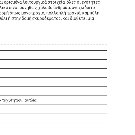
 ορισμένα λειτουργικά στοιχεία, όλες οι ενότητες 
λικό είναι συνήθως χάλυβα άνθρακα, ανοξείδωτο 
 δομή όπως μονοτροχιά, πολλαπλή τροχιά, καμπύλη 
λι ή στην δομή σκυροδέματος, και διαθέτει μια 
ο ταχυτήτων, αντλία