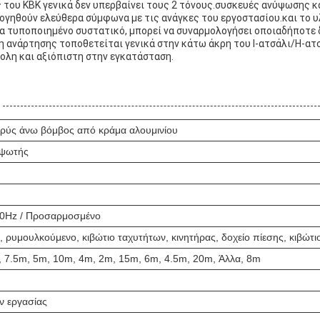
 του KBK γενικά δεν υπερβαίνει τους 2 τόνους.συσκευές ανύψωσης και
ογηθούν ελεύθερα σύμφωνα με τις ανάγκες του εργοστασίου.και το υ
ένα τυποποιημένο συστατικό, μπορεί να συναρμολογήσει οποιαδήποτε
η ανάρτησης τοποθετείται γενικά στην κάτω άκρη του I-ατσάλι/H-ατσά
κολη και αξιόπιστη στην εγκατάσταση.
φρύς άνω βόμβος από κράμα αλουμινίου
υψωτής
0Hz / Προσαρμοσμένο
, ρυμουλκούμενο, κιβώτιο ταχυτήτων, κινητήρας, δοχείο πίεσης, κιβώτι
, 7.5m, 5m, 10m, 4m, 2m, 15m, 6m, 4.5m, 20m, Άλλα, 8m
ν εργασίας