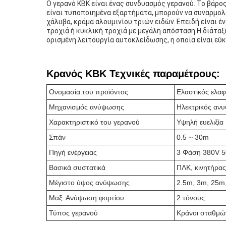
Ο γερανό KBK είναι ένας συνδυασμός γερανού. Το βάρος
είναι τυποποιημένα εξαρτήματα, μπορούν να συναρμολ
χάλυβα, κράμα αλουμινίου τριών ειδών. Επειδή είναι 
τροχιά ή κυκλική τροχιά με μεγάλη απόσταση.Η διάταξ
ορισμένη λειτουργία αυτοκλείδωσης, η οποία είναι εύ
Κρανός KBK Τεχνικές παραμέτρους:
Ονομασία του προϊόντος
Ελαστικός ελα
Μηχανισμός ανύψωσης
Ηλεκτρικός αν
Χαρακτηριστικό του γερανού
Υψηλή ευελιξία
Σπάν
0.5 ~ 30m
Πηγή ενέργειας
3 Φάση 380V 5
Βασικά συστατικά
ΠΛΚ, κινητήρας
Μέγιστο ύψος ανύψωσης
2.5m, 3m, 25m
Μαξ. Ανύψωση φορτίου
2 τόνους
Τύπος γερανού
Κράνοι σταθμώ