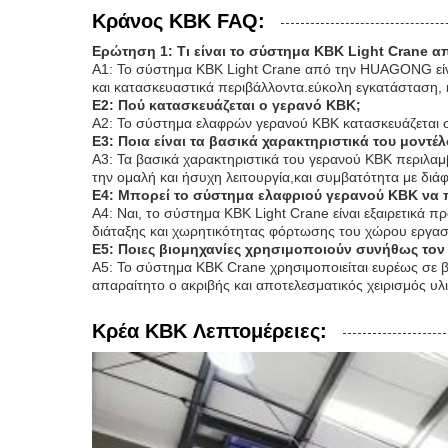
Κράνος KBK FAQ:
Ερώτηση 1: Τι είναι το σύστημα KBK Light Crane
Α1: Το σύστημα KBK Light Crane από την HUAGONG είνα
και κατασκευαστικά περιβάλλοντα.εύκολη εγκατάσταση, 
Ε2: Πού κατασκευάζεται ο γερανό KBK;
Α2: Το σύστημα ελαφρών γερανού KBK κατασκευάζεται σ
Ε3: Ποια είναι τα βασικά χαρακτηριστικά του μοντέ
Α3: Τα βασικά χαρακτηριστικά του γερανού KBK περιλαμ
την ομαλή και ήσυχη λειτουργία,και συμβατότητα με διά
Ε4: Μπορεί το σύστημα ελαφριού γερανού KBK να π
Α4: Ναι, το σύστημα KBK Light Crane είναι εξαιρετικά 
διάταξης και χωρητικότητας φόρτωσης του χώρου εργασ
Ε5: Ποιες βιομηχανίες χρησιμοποιούν συνήθως τον
Α5: Το σύστημα KBK Crane χρησιμοποιείται ευρέως σε β
απαραίτητο ο ακριβής και αποτελεσματικός χειρισμός υλ
Κρέα KBK Λεπτομέρειες: