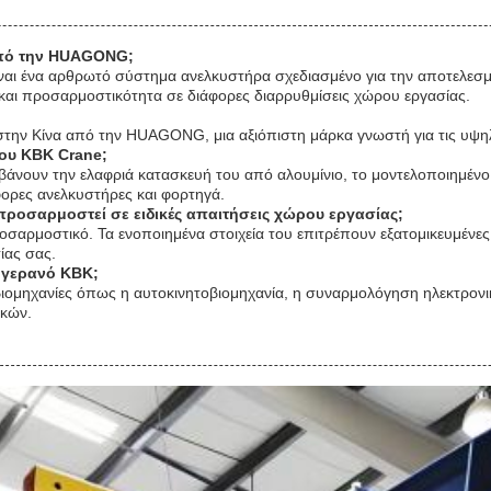
 από την HUAGONG;
ι ένα αρθρωτό σύστημα ανελκυστήρα σχεδιασμένο για την αποτελεσμα
και προσαρμοστικότητα σε διάφορες διαρρυθμίσεις χώρου εργασίας.
την Κίνα από την HUAGONG, μια αξιόπιστη μάρκα γνωστή για τις υψηλ
λου KBK Crane;
βάνουν την ελαφριά κατασκευή του από αλουμίνιο, το μοντελοποιημέν
φορες ανελκυστήρες και φορτηγά.
ροσαρμοστεί σε ειδικές απαιτήσεις χώρου εργασίας;
προσαρμοστικό. Τα ενοποιημένα στοιχεία του επιτρέπουν εξατομικευμένε
ίας σας.
 γερανό KBK;
ιομηχανίες όπως η αυτοκινητοβιομηχανία, η συναρμολόγηση ηλεκτρονικ
ικών.