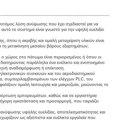
οτόμος λύση ανύψωσης που έχει σχεδιαστεί για να
 αυτό το σύστημα είναι γνωστό για την υψηλή ευελιξία
, όπου η ακριβής και ομαλή μεταχείριση υλικών είναι
α τη μετακίνηση μεσαίου βάρους εξαρτημάτων,
 ο χώρος στο πάτωμα είναι περιορισμένος ή όπου οι
 διατηρώντας παράλληλα ένα ευέλικτο και ενοποιημένο
συχνή αναδιαμόρφωση ή επέκταση.
 ηλεκτρονικών συσκευών και του αεροδιαστημικού
ατα, συμπεριλαμβανομένων των ελέγχων PLC, του
φαλίζουν ομαλή λειτουργία και μακροζωία, μειώνοντας το
κφόρτωση εμπορευμάτων, καθώς και σε εργαστήρια
ήγορη εγκατάσταση και προσαρμογή, που ταιριάζει
 ανύψωσης υψηλής ευελιξίας, αποτελεσματικότητας και
χωρίζουν ως αξιόπιστα και ευέλικτα εργαλεία που