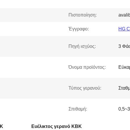
Πιστοποίηση:
avali
Έγγραφο:
HG Cr
Πηγή ισχύος:
3 Φά
Όνομα προϊόντος:
Εύκα
Τύπος γερανού:
Σταθμ
Σπιθαμή:
0,5~
BK
Ευέλικτος γερανό KBK