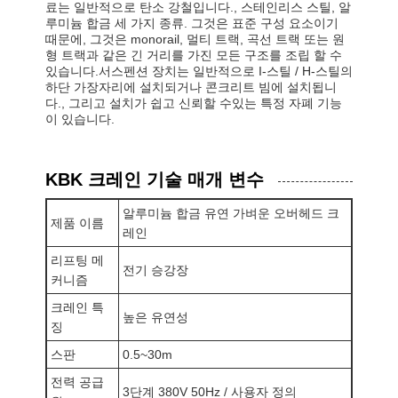
료는 일반적으로 탄소 강철입니다., 스테인리스 스틸, 알
루미늄 합금 세 가지 종류. 그것은 표준 구성 요소이기 
때문에, 그것은 monorail, 멀티 트랙, 곡선 트랙 또는 원
형 트랙과 같은 긴 거리를 가진 모든 구조를 조립 할 수 
있습니다.서스펜션 장치는 일반적으로 I-스틸 / H-스틸의 
하단 가장자리에 설치되거나 콘크리트 빔에 설치됩니
다., 그리고 설치가 쉽고 신뢰할 수있는 특정 자폐 기능
이 있습니다.
KBK 크레인 기술 매개 변수
알루미늄 합금 유연 가벼운 오버헤드 크
제품 이름
레인
리프팅 메
전기 승강장
커니즘
크레인 특
높은 유연성
징
스판
0.5~30m
전력 공급
3단계 380V 50Hz / 사용자 정의