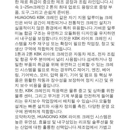
한 재료 취급이 중요한 제조 공장과 조립 라인입니다.시
속 1~25m크레인 2 톤의 최대 업로드 용량으로 중량 부
품, 도구,그리고 손쉽게 준비된.
HUAGONG KBK 크레인 같은 자기 지원 알루미늄 크레
공장 투어
품질 관리
연락처
뉴스
인은 바닥 공간이 제한되거나 전통적인 크레인 설치가
실용적이지 않은 환경에서 특히 유용합니다.가벼운 알루
미늄 합금 구조는 유연하고 모듈화된 디자인을 유지하면
서 내구성을 보장합니다.이것은 KBK 라이트 크레인 시
스템을 자주 재구성 또는 확장이 필요한 작업장, 창고 및
생산 구역에 적합하게 만듭니다.
1톤과 2톤 KBK 라이트 크레인은 자동차 제조, 전자 조립
모든 케이스
지금 챗팅하
및 항공 우주 분야에서 널리 사용됩니다.섬세하거나 정
세요
밀한 부품의 취급을 위해 유연하고 신뢰할 수 있는 크레
인 시스템을 필요로 하는 경우PLC 제어기, 엔진, 베어
링, 기어박스, 모터, 압력 용기, 기어 및 펌프 등 핵심 부
크레인 바퀴
품은 원활한 작동과 장수성을 보장하여 정지 시간 및 유
지 보수 비용을 줄입니다.
와이어 로프 드럼
또한, KBK 크레인의 적응력은 물류 중고 및 상하를 위한
물류 센터, 그리고 무거운 기계 부품을 안전하게 들어올
리는 유지보수 작업장에서 배치될 수 있습니다.모듈형
크레인 후크
설계는 빠른 설치와 사용자 정의를 촉진, 다양한 운영 요
구에 완벽하게 적합합니다.
엔드 캐리지
요약하자면, HUAGONG KBK 라이트 크레인 시스템은
높은 유연성, 효율성 및 내구성있는 리프팅 솔루션을 찾
크레인 롤리 블록
는 산업에 대한 훌륭한 선택입니다.제조업에서 가볍고