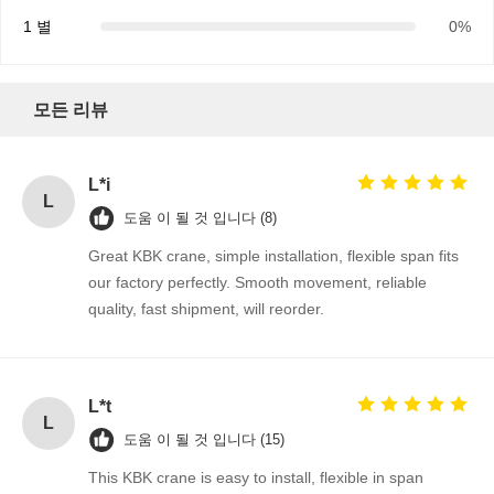
1 별
0%
모든 리뷰
L*i
L
도움 이 될 것 입니다 (8)
Great KBK crane, simple installation, flexible span fits
our factory perfectly. Smooth movement, reliable
quality, fast shipment, will reorder.
L*t
L
도움 이 될 것 입니다 (15)
This KBK crane is easy to install, flexible in span