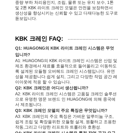
중량 부하 처리용인지, 조립, 물류 또는 유지 보수, 1톤
및 2톤 KBK 라이트 크레인 모델은 안전을 보장하면서
잡기
생산성을 향상시키는 신뢰할 수 있고 다재다능한 도구로
돋보입니다.
기중기
기어 모터 및 브레이크
KBK 크레인 FAQ:
감아 올리기
Q1: HUAGONG의 KBK 라이트 크레인 시스템은 무엇
입니까?
수송 설비
A1: HUAGONG의 KBK 라이트 크레인 시스템은 산업 및
제조 환경에서 재료를 효율적으로 들어올리고 이동하도
록 설계된 모듈형 오버헤드 크레인 시스템입니다. 유연
리프팅 장치
성을 제공합니다.쉽게 설치, 그리고 다양한 작업 공간 레
이아웃에 적응 할 수 있습니다.
크레인 용품
Q2: KBK 크레인은 어디서 생산됩니까?
A2: KBK 라이트 크레인 시스템은 고품질 크레인 솔루션
으로 유명한 명문 브랜드 인 HUAGONG에 의해 중국에
서 제조됩니다.
Q3: KBK 크레인 모델의 주요 특징은 무엇입니까?
A3: KBK 크레인의 주요 특징은 가벼운 알루미늄 구조,
쉽게 조립 및 확장을위한 모듈형 설계, 원활하고 조용한
작동,그리고 다양한 리프트와 트롤리와 호환성.
Q4: KBK 라이트 크레인 시스템은 특정 작업 공간 요구