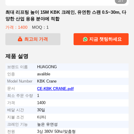
2/7
최대 리프팅 높이 15M KBK 크레인, 유연한 스팬 0.5~30m, 다
양한 산업 응용 분야에 적합
가격：1400
MOQ：1
최고의 가격
지금 챗팅하세요
제품 설명
브랜드 이름
HUAGONG
인증
avalible
Model Number
KBK Crane
문서
CE-KBK CRANE.pdf
최소 주문 수량
1
가격
1400
배달 시간
30일
지불 조건
티/티
크레인 기능
높은 유연성
전원
3상 380V 50hz/맞춤형