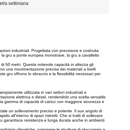
et/a settimana
oni industriali. Progettata con precisione e costruita
me la gru a ponte europea monotrave, la gru a cavalletto
di 50 metri. Questa notevole capacità in altezza gli
no una movimentazione precisa dei materiali a livelli
te gru offrono lo sbraccio e la flessibilità necessari per
amente utilizzata in vari settori industriali e
tazione elettrica e diesel, rendendolo una scelta versatile
mpia gamma di capacità di carico con maggiore sicurezza e
iale un sollevamento preciso e potente. Il suo angolo di
 all'interno di spazi ristretti. Che si tratti di sollevare
 gru garantisce resistenza e lunga durata anche in ambienti
dizioni climatiche, comprese le strutture di stoccaggio a