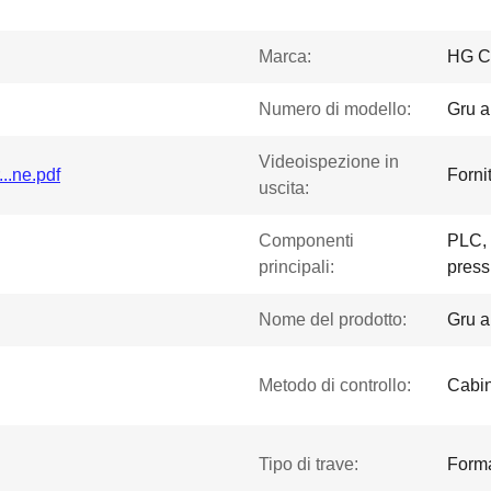
Marca:
HG C
Numero di modello:
Gru a
Videoispezione in
...ne.pdf
Forni
uscita:
Componenti
PLC, 
principali:
press
Nome del prodotto:
Gru a
Metodo di controllo:
Cabin
Tipo di trave:
Forma