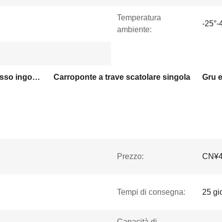
Temperatura
-25°-
ambiente:
Carroponte europeo a basso ingombro
Carroponte a trave scatolare singola
Gru e
Prezzo:
CN¥41
Tempi di consegna:
25 gi
Capacità di