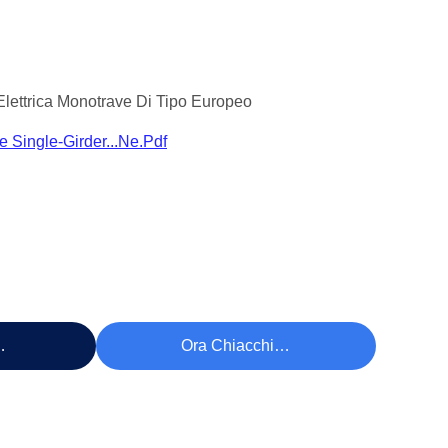
Elettrica Monotrave Di Tipo Europeo
e Single-Girder...ne.pdf
ezzo
Ora Chiacchieri