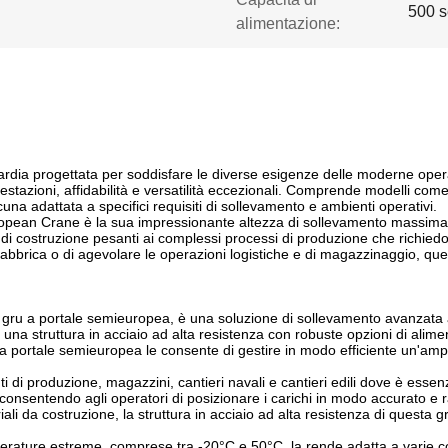
500 s
alimentazione:
dia progettata per soddisfare le diverse esigenze delle moderne operazi
prestazioni, affidabilità e versatilità eccezionali. Comprende modelli co
a adattata a specifici requisiti di sollevamento e ambienti operativi.
 European Crane è la sua impressionante altezza di sollevamento massima 
 di costruzione pesanti ai complessi processi di produzione che richiedo
i fabbrica o di agevolare le operazioni logistiche e di magazzinaggio, ques
 a portale semieuropea, è una soluzione di sollevamento avanzata ampi
na struttura in acciaio ad alta resistenza con robuste opzioni di alimen
u a portale semieuropea le consente di gestire in modo efficiente un'a
di produzione, magazzini, cantieri navali e cantieri edili dove è essenz
nsentendo agli operatori di posizionare i carichi in modo accurato e rapido
iali da costruzione, la struttura in acciaio ad alta resistenza di questa
rature estreme, comprese tra -20°C e 50°C, la rende adatta a varie con