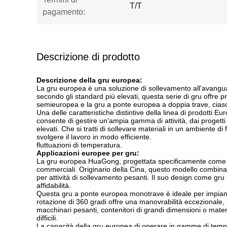
T/T
pagamento:
Descrizione di prodotto
Descrizione della gru europea:
La gru europea è una soluzione di sollevamento all'avanguar
secondo gli standard più elevati, questa serie di gru offre 
semieuropea e la gru a ponte europea a doppia trave, ciascun
Una delle caratteristiche distintive della linea di prodotti
consente di gestire un'ampia gamma di attività, dai progetti
elevati. Che si tratti di sollevare materiali in un ambiente d
svolgere il lavoro in modo efficiente.
fluttuazioni di temperatura.
Applicazioni europee per gru:
La gru europea HuaGong, progettata specificamente come gru
commerciali. Originario della Cina, questo modello combina u
per attività di sollevamento pesanti. Il suo design come gr
affidabilità.
Questa gru a ponte europea monotrave è ideale per impianti 
rotazione di 360 gradi offre una manovrabilità eccezionale, co
macchinari pesanti, contenitori di grandi dimensioni o mater
difficili.
La capacità della gru europea di operare in gamme di tempe