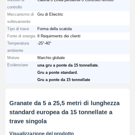
Gru a benna
controllo
Meccanismo di
Gru di Eliectric
Gru
sollevamento
Tipo di trave
Forma della scatola
Ingranaggi motore e freno
Fonte di energia
Il Requirments dei clienti
Temperatura
-25°-40°
Pace
ambiente
Attrezzatura di trasporto
Motore
Marchio globale
Evidenziare:
,
una gru a ponte da 15 tonnellate
Dispositivi di sollevamento
,
Gru a ponte standard
Gru a ponte da 15 tonnellate
Accessori per gru
Granate da 5 a 25,5 metri di lunghezza
standard europea da 15 tonnellate a
trave singola
Visualizzazione del prodotto