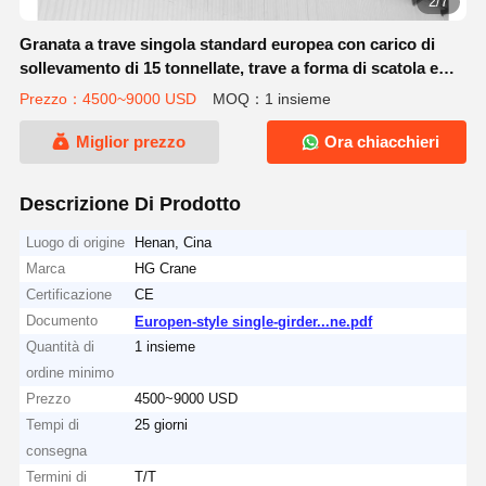
2/7
Granata a trave singola standard europea con carico di
sollevamento di 15 tonnellate, trave a forma di scatola e
componenti elettrici Schneider
Prezzo：4500~9000 USD
MOQ：1 insieme
Miglior prezzo
Ora chiacchieri
Descrizione Di Prodotto
Luogo di origine
Henan, Cina
Marca
HG Crane
Certificazione
CE
Documento
Europen-style single-girder...ne.pdf
Quantità di
1 insieme
ordine minimo
Prezzo
4500~9000 USD
Tempi di
25 giorni
consegna
Termini di
T/T