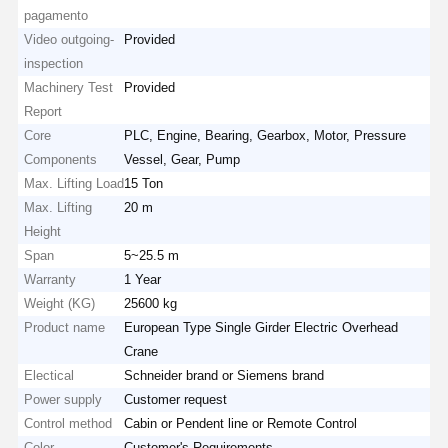
pagamento
Video outgoing-
Provided
inspection
Machinery Test
Provided
Report
Core
PLC, Engine, Bearing, Gearbox, Motor, Pressure
Components
Vessel, Gear, Pump
Max. Lifting Load
15 Ton
Max. Lifting
20 m
Height
Span
5~25.5 m
Warranty
1 Year
Weight (KG)
25600 kg
Product name
European Type Single Girder Electric Overhead
Crane
Electical
Schneider brand or Siemens brand
Power supply
Customer request
Control method
Cabin or Pendent line or Remote Control
Color
Customer's Requirements