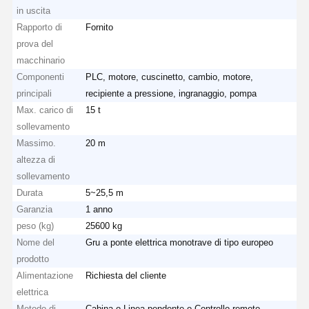
in uscita
Rapporto di
Fornito
Fatory Tour
Controllo Di
Contattaci
Notizie
prova del
Qualità
macchinario
Componenti
PLC, motore, cuscinetto, cambio, motore,
principali
recipiente a pressione, ingranaggio, pompa
Max. carico di
15 t
sollevamento
Tutti I Casi
Ora
Chiacchieri
Massimo.
20 m
altezza di
sollevamento
Ruote per gru
Durata
5~25,5 m
Tamburo di cavo metallico
Garanzia
1 anno
peso (kg)
25600 kg
Aggancio di gru
Nome del
Gru a ponte elettrica monotrave di tipo europeo
prodotto
Carrello di estremità
Alimentazione
Richiesta del cliente
elettrica
Blocco di puleggia di gru
Metodo di
Cabina o Linea pendente o Controllo remoto