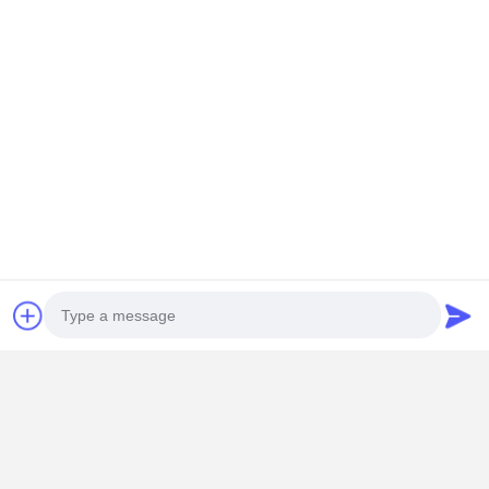
Dettagli Di Contatto
Miss. Zalika
140 metri a nord di Dongyangze Road, Guiling Avenue, città di
Changyuan, città di Xinxiang, provincia di Henan, Cina
+8618901111622
Ora chiacchieri
Ottieni Il Miglior Prezzo Per
Granata a trave singola standard europea con
carico di sollevamento di 15 tonnellate, trave a
forma di scatola e componenti elettrici
Photo
Schneider