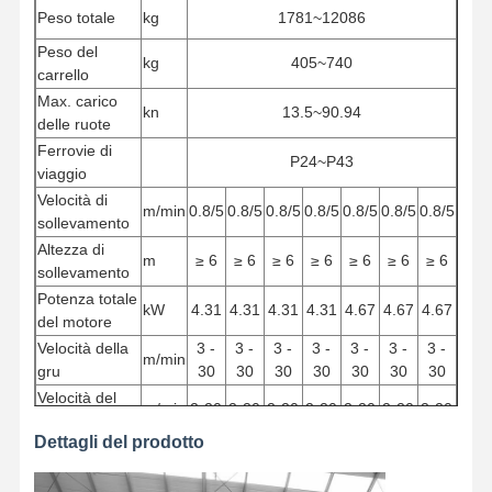
Peso totale
kg
1781~12086
Peso del
kg
405~740
carrello
Max. carico
kn
13.5~90.94
delle ruote
Ferrovie di
P24~P43
viaggio
Velocità di
m/min
0.8/5
0.8/5
0.8/5
0.8/5
0.8/5
0.8/5
0.8/5
sollevamento
Altezza di
m
≥ 6
≥ 6
≥ 6
≥ 6
≥ 6
≥ 6
≥ 6
sollevamento
Potenza totale
kW
4.31
4.31
4.31
4.31
4.67
4.67
4.67
del motore
Velocità della
3 -
3 -
3 -
3 -
3 -
3 -
3 -
m/min
gru
30
30
30
30
30
30
30
Velocità del
m/min
2-20
2-20
2-20
2-20
2-20
2-20
2-20
carrello
Dettagli del prodotto
Servizio di
M5/A5
lavoro