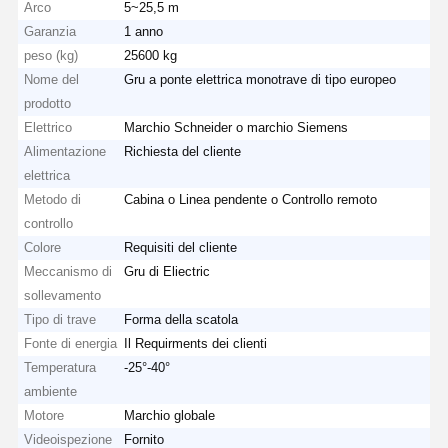
Arco
5~25,5 m
Garanzia
1 anno
peso (kg)
25600 kg
Nome del
Gru a ponte elettrica monotrave di tipo europeo
prodotto
Elettrico
Marchio Schneider o marchio Siemens
Alimentazione
Richiesta del cliente
elettrica
Metodo di
Cabina o Linea pendente o Controllo remoto
controllo
Colore
Requisiti del cliente
Meccanismo di
Gru di Eliectric
sollevamento
Tipo di trave
Forma della scatola
Fonte di energia
Il Requirments dei clienti
Temperatura
-25°-40°
Casa
Prodotti
Video
Chi Siamo
ambiente
Motore
Marchio globale
Videoispezione
Fornito