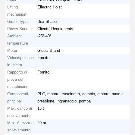
Lifting
Eliectric Hoist
mechanism
Girder Type
Box Shape
Power Source
Clients' Requirments
Ambient
-25°-40°
temperature
Motor
Global Brand
Videoispezione
Fornito
in uscita
Rapporto di
Fornito
prova del
macchinario
Componenti
PLC, motore, cuscinetto, cambio, motore, nave a
principali
pressione, ingranaggio, pompa
Max. carico di
15 t
sollevamento
Max. Altezza di
20 m
sollevamento