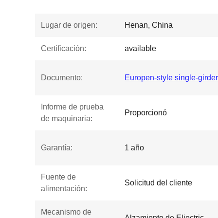
Lugar de origen:
Henan, China
Certificación:
available
Documento:
Europen-style single-girder
Informe de prueba
Proporcionó
de maquinaria:
Garantía:
1 año
Fuente de
Solicitud del cliente
alimentación:
Mecanismo de
Alzamiento de Eliectric