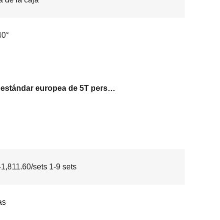
40°
Grúa estándar europea de 5T personalizada
,811.60/sets 1-9 sets
as