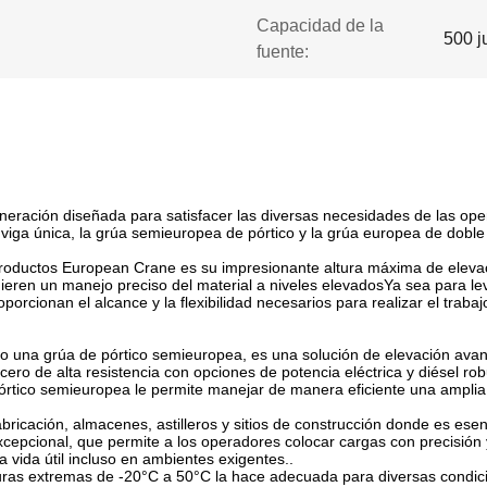
Capacidad de la
500 j
fuente:
neración diseñada para satisfacer las diversas necesidades de las ope
iga única, la grúa semieuropea de pórtico y la grúa europea de doble 
 productos European Crane es su impresionante altura máxima de elev
ren un manejo preciso del material a niveles elevadosYa sea para levan
orcionan el alcance y la flexibilidad necesarios para realizar el trabaj
na grúa de pórtico semieuropea, es una solución de elevación avanza
o de alta resistencia con opciones de potencia eléctrica y diésel robu
órtico semieuropea le permite manejar de manera eficiente una ampl
abricación, almacenes, astilleros y sitios de construcción donde es ese
cepcional, que permite a los operadores colocar cargas con precisión
a vida útil incluso en ambientes exigentes..
as extremas de -20°C a 50°C la hace adecuada para diversas condicion