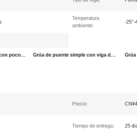
Temperatura
s
-25°-
ambiente:
Grúa de puente europea con poco espacio para la cabeza
Grúa de puente simple con viga de caja
Precio:
CN¥41
Tiempo de entrega:
25 di