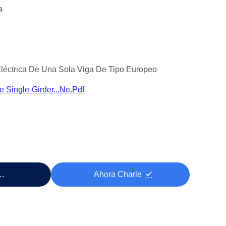
a
léctrica De Una Sola Viga De Tipo Europeo
e Single-Girder...ne.pdf
cio
Ahora Charle