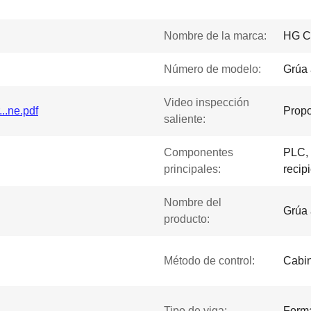
Nombre de la marca:
HG C
Número de modelo:
Grúa 
Video inspección
...ne.pdf
Propo
saliente:
Componentes
PLC, 
principales:
recip
Nombre del
Grúa 
producto:
Método de control:
Cabin
Tipo de viga:
Forma