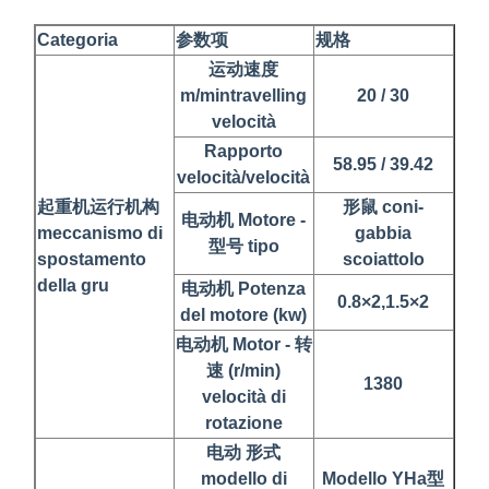
Categoria
参数项
规格
运动速度
m/mintravelling
20 / 30
velocità
Rapporto
58.95 / 39.42
velocità/velocità
起重机运行机构
形鼠 coni-
电动机 Motore -
meccanismo di
gabbia
型号 tipo
spostamento
scoiattolo
della gru
电动机 Potenza
0.8×2,1.5×2
del motore (kw)
电动机 Motor - 转
速 (r/min)
1380
velocità di
rotazione
电动 形式
modello di
Modello YHa型