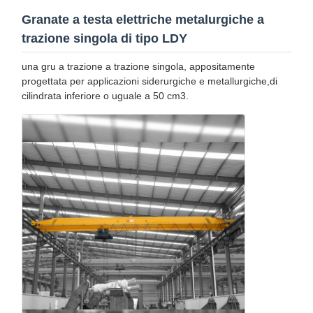
Blocco di puleggia di gru
Granate a testa elettriche metalurgiche a
trazione singola di tipo LDY
Gru a benna
una gru a trazione a trazione singola, appositamente
Gru
progettata per applicazioni siderurgiche e metallurgiche,di
cilindrata inferiore o uguale a 50 cm3.
Ingranaggi motore e freno
Pace
Attrezzatura di trasporto
Dispositivi di sollevamento
Accessori per gru