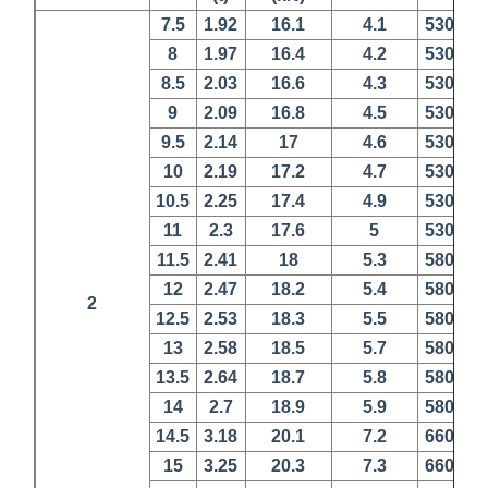
7.5
1.92
16.1
4.1
530
12
8
1.97
16.4
4.2
530
12
8.5
2.03
16.6
4.3
530
12
9
2.09
16.8
4.5
530
12
9.5
2.14
17
4.6
530
12
10
2.19
17.2
4.7
530
12
10.5
2.25
17.4
4.9
530
12
11
2.3
17.6
5
530
12
11.5
2.41
18
5.3
580
12
12
2.47
18.2
5.4
580
12
2
12.5
2.53
18.3
5.5
580
12
13
2.58
18.5
5.7
580
12
13.5
2.64
18.7
5.8
580
12
14
2.7
18.9
5.9
580
12
14.5
3.18
20.1
7.2
660
12
15
3.25
20.3
7.3
660
12