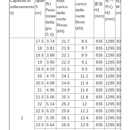
Capacità di
Span
Max.
吊??
轮距
作)
carico
梁顶
sollevamento
S
carico
中心
W
B
Peso
delle
H1
(t)
(m)
delle
H2
(mm)
(
totale
ruote
(mm)
ruote
(mm)
della
Rmin
Rmax
gru
(kN)
(kN)
G (t)
17.5
3.74
21.7
8.5
835
1295
3000
3
18
3.81
21.9
8.7
835
1295
3000
3
18.5
3.88
22.1
8.9
835
1295
3000
3
19
3.95
22.3
9.1
835
1295
3000
3
19.5
4.03
22.5
9.3
835
1295
3000
3
20
4.79
24.1
11.2
835
1295
3000
3
20.5
4.88
24.6
11.4
835
1295
3000
3
21
4.96
24.9
11.6
835
1295
3000
3
21.5
5.06
25.1
11.8
835
1295
3000
3
22
5.14
25.2
12
835
1295
3000
3
22.5
5.23
25.6
12.2
835
1295
3000
3
2
23
5.35
26.1
12.4
835
1295
3000
3
23.5
5.64
26.6
12.8
835
1295
3000
3