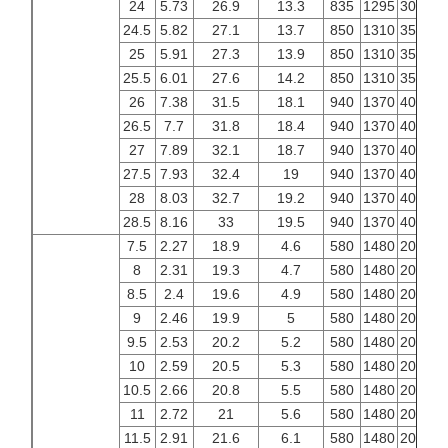
24
5.73
26.9
13.3
835
1295
3000
3
24.5
5.82
27.1
13.7
850
1310
3500
4
25
5.91
27.3
13.9
850
1310
3500
4
25.5
6.01
27.6
14.2
850
1310
3500
4
26
7.38
31.5
18.1
940
1370
4000
4
26.5
7.7
31.8
18.4
940
1370
4000
4
27
7.89
32.1
18.7
940
1370
4000
4
27.5
7.93
32.4
19
940
1370
4000
4
28
8.03
32.7
19.2
940
1370
4000
4
28.5
8.16
33
19.5
940
1370
4000
4
7.5
2.27
18.9
4.6
580
1480
2000
2
8
2.31
19.3
4.7
580
1480
2000
2
8.5
2.4
19.6
4.9
580
1480
2000
2
9
2.46
19.9
5
580
1480
2000
2
9.5
2.53
20.2
5.2
580
1480
2000
2
10
2.59
20.5
5.3
580
1480
2000
2
10.5
2.66
20.8
5.5
580
1480
2000
2
11
2.72
21
5.6
580
1480
2000
2
11.5
2.91
21.6
6.1
580
1480
2000
2