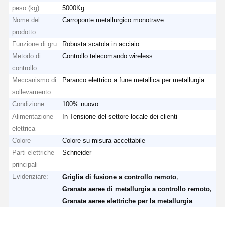
peso (kg)
5000Kg
Nome del
Carroponte metallurgico monotrave
prodotto
Fatory Tour
Controllo Di
Contattaci
Notizie
Funzione di gru
Robusta scatola in acciaio
Qualità
Metodo di
Controllo telecomando wireless
controllo
Meccanismo di
Paranco elettrico a fune metallica per metallurgia
sollevamento
Condizione
100% nuovo
Tutti I Casi
Ora
Alimentazione
In Tensione del settore locale dei clienti
Chiacchieri
elettrica
Colore
Colore su misura accettabile
Ruote per gru
Parti elettriche
Schneider
principali
Tamburo di cavo metallico
Evidenziare:
,
Griglia di fusione a controllo remoto
Aggancio di gru
,
Granate aeree di metallurgia a controllo remoto
Granate aeree elettriche per la metallurgia
Carrello di estremità