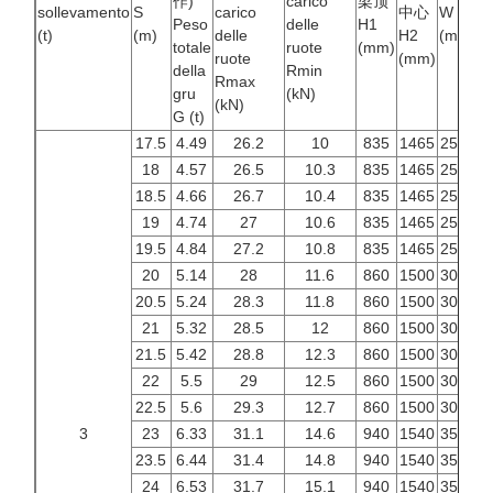
作)
carico
梁顶
sollevamento
S
carico
中心
W
B
Peso
delle
H1
(t)
(m)
delle
H2
(mm)
(
totale
ruote
(mm)
ruote
(mm)
della
Rmin
Rmax
gru
(kN)
(kN)
G (t)
17.5
4.49
26.2
10
835
1465
2500
3
18
4.57
26.5
10.3
835
1465
2500
3
18.5
4.66
26.7
10.4
835
1465
2500
3
19
4.74
27
10.6
835
1465
2500
3
19.5
4.84
27.2
10.8
835
1465
2500
3
20
5.14
28
11.6
860
1500
3000
3
20.5
5.24
28.3
11.8
860
1500
3000
3
21
5.32
28.5
12
860
1500
3000
3
21.5
5.42
28.8
12.3
860
1500
3000
3
22
5.5
29
12.5
860
1500
3000
3
22.5
5.6
29.3
12.7
860
1500
3000
3
3
23
6.33
31.1
14.6
940
1540
3500
4
23.5
6.44
31.4
14.8
940
1540
3500
4
24
6.53
31.7
15.1
940
1540
3500
4