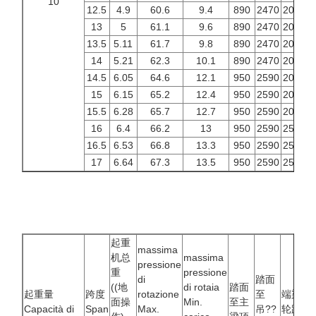
10
12.5
4.9
60.6
9.4
890
2470
2000
2
13
5
61.1
9.6
890
2470
2000
2
13.5
5.11
61.7
9.8
890
2470
2000
2
14
5.21
62.3
10.1
890
2470
2000
2
14.5
6.05
64.6
12.1
950
2590
2000
2
15
6.15
65.2
12.4
950
2590
2000
2
15.5
6.28
65.7
12.7
950
2590
2000
2
16
6.4
66.2
13
950
2590
2500
3
16.5
6.53
66.8
13.3
950
2590
2500
3
17
6.64
67.3
13.5
950
2590
2500
3
起重
massima
机总
massima
pressione
重
pressione
di
踏面
((地
di rotaia
踏面
起重量
跨度
rotazione
至
端梁
面操
Min.
至主
Capacità di
Span
Max.
吊??
轮距