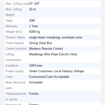
Max. Lifting Load
1T~20T
Max. Lifting
20 m
Height
Span
20M
Warranty
1 Year
Weight (KG)
5000 kg
Product Name
single beam metallurgy overhead crane
Crane feature
Strong Steel Box
Control method
Wireless Remote Control
Lifting
Metallurgy Wire Rope Electric Hoist
mechanism
Condition
100%new
Power supply
Under Customers Local Industry Voltage
Color
Customized Color Acceptable
Main electrical
Schneider
parts
Videoispezione
Fornito
in uscita
Rapporto di
Fornito