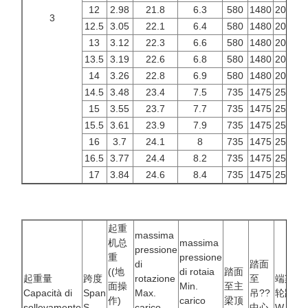
12
2.98
21.8
6.3
580
1480
2000
2
3
12.5
3.05
22.1
6.4
580
1480
2000
2
13
3.12
22.3
6.6
580
1480
2000
2
13.5
3.19
22.6
6.8
580
1480
2000
2
14
3.26
22.8
6.9
580
1480
2000
2
14.5
3.48
23.4
7.5
735
1475
2500
3
15
3.55
23.7
7.7
735
1475
2500
3
15.5
3.61
23.9
7.9
735
1475
2500
3
16
3.7
24.1
8
735
1475
2500
3
16.5
3.77
24.4
8.2
735
1475
2500
3
17
3.84
24.6
8.4
735
1475
2500
3
起重
massima
机总
massima
pressione
重
pressione
di
踏面
((地
di rotaia
踏面
起重量
跨度
rotazione
至
端梁
面操
Min.
至主
Capacità di
Span
Max.
吊??
轮距
作)
carico
梁顶
sollevamento
S
carico
中心
W
B