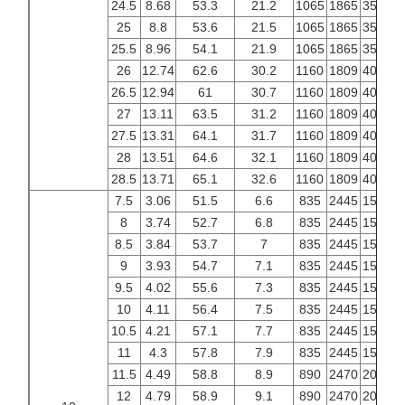
24.5
8.68
53.3
21.2
1065
1865
3500
4
25
8.8
53.6
21.5
1065
1865
3500
4
25.5
8.96
54.1
21.9
1065
1865
3500
4
26
12.74
62.6
30.2
1160
1809
4000
4
26.5
12.94
61
30.7
1160
1809
4000
4
27
13.11
63.5
31.2
1160
1809
4000
4
27.5
13.31
64.1
31.7
1160
1809
4000
4
28
13.51
64.6
32.1
1160
1809
4000
4
28.5
13.71
65.1
32.6
1160
1809
4000
4
7.5
3.06
51.5
6.6
835
2445
1500
2
8
3.74
52.7
6.8
835
2445
1500
2
8.5
3.84
53.7
7
835
2445
1500
2
9
3.93
54.7
7.1
835
2445
1500
2
9.5
4.02
55.6
7.3
835
2445
1500
2
10
4.11
56.4
7.5
835
2445
1500
2
10.5
4.21
57.1
7.7
835
2445
1500
2
11
4.3
57.8
7.9
835
2445
1500
2
11.5
4.49
58.8
8.9
890
2470
2000
2
12
4.79
58.9
9.1
890
2470
2000
2