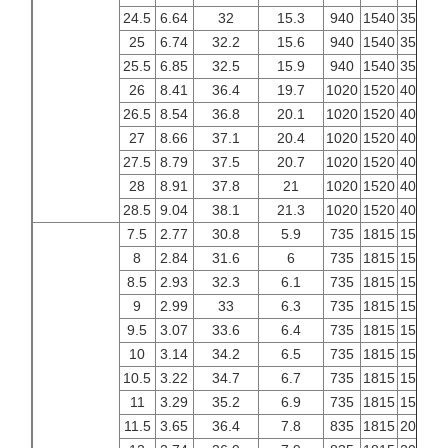
24.5
6.64
32
15.3
940
1540
3500
4
25
6.74
32.2
15.6
940
1540
3500
4
25.5
6.85
32.5
15.9
940
1540
3500
4
26
8.41
36.4
19.7
1020
1520
4000
4
26.5
8.54
36.8
20.1
1020
1520
4000
4
27
8.66
37.1
20.4
1020
1520
4000
4
27.5
8.79
37.5
20.7
1020
1520
4000
4
28
8.91
37.8
21
1020
1520
4000
4
28.5
9.04
38.1
21.3
1020
1520
4000
4
7.5
2.77
30.8
5.9
735
1815
1500
2
8
2.84
31.6
6
735
1815
1500
2
8.5
2.93
32.3
6.1
735
1815
1500
2
9
2.99
33
6.3
735
1815
1500
2
9.5
3.07
33.6
6.4
735
1815
1500
2
10
3.14
34.2
6.5
735
1815
1500
2
10.5
3.22
34.7
6.7
735
1815
1500
2
11
3.29
35.2
6.9
735
1815
1500
2
11.5
3.65
36.4
7.8
835
1815
2000
2