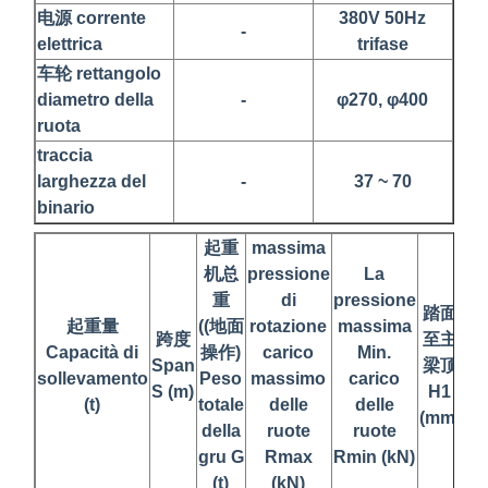
电源 corrente
380V 50Hz
-
elettrica
trifase
车轮 rettangolo
diametro della
-
φ270, φ400
ruota
traccia
larghezza del
-
37 ~ 70
binario
起重
massima
机总
pressione
La
重
di
pressione
踏
踏面
起重量
((地面
rotazione
massima
跨度
至主
Capacità di
操作)
carico
Min.
吊
Span
梁顶
sollevamento
Peso
massimo
carico
中
S (m)
H1
(t)
totale
delle
delle
H
(mm)
della
ruote
ruote
(m
gru G
Rmax
Rmin (kN)
(t)
(kN)