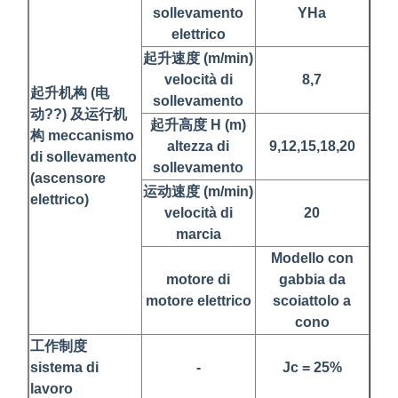
sollevamento
YHa
elettrico
起升速度 (m/min)
velocità di
8,7
起升机构 (电
sollevamento
动??) 及运行机
起升高度 H (m)
构 meccanismo
altezza di
9,12,15,18,20
di sollevamento
sollevamento
(ascensore
运动速度 (m/min)
elettrico)
velocità di
20
marcia
Modello con
motore di
gabbia da
motore elettrico
scoiattolo a
cono
工作制度
sistema di
-
Jc = 25%
lavoro