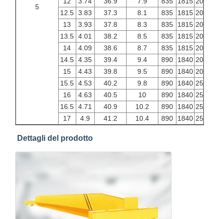
12
3.74
36.9
7.9
835
1815
2000
2
5
12.5
3.83
37.3
8.1
835
1815
2000
2
13
3.93
37.8
8.3
835
1815
2000
2
13.5
4.01
38.2
8.5
835
1815
2000
2
14
4.09
38.6
8.7
835
1815
2000
2
14.5
4.35
39.4
9.4
890
1840
2000
2
15
4.43
39.8
9.5
890
1840
2000
2
15.5
4.53
40.2
9.8
890
1840
2500
3
16
4.63
40.5
10
890
1840
2500
3
16.5
4.71
40.9
10.2
890
1840
2500
3
17
4.9
41.2
10.4
890
1840
2500
3
Dettagli del prodotto