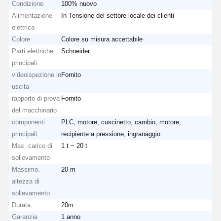
Condizione
100% nuovo
Alimentazione
In Tensione del settore locale dei clienti
elettrica
Colore
Colore su misura accettabile
Parti elettriche
Schneider
principali
videoispezione in
Fornito
uscita
rapporto di prova
Fornito
del macchinario
componenti
PLC, motore, cuscinetto, cambio, motore,
principali
recipiente a pressione, ingranaggio
Max. carico di
1 t ~ 20 t
sollevamento
Massimo.
20 m
altezza di
Casa
Prodotti
Video
Chi Siamo
sollevamento
Durata
20m
Garanzia
1 anno