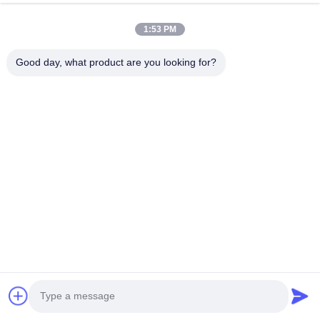
un'inchiesta?
1:53 PM
1. Capacità della gru
2. Cranespan
Good day, what product are you looking for?
3Altezza di sollevamento
4- Compiti di lavoro (A3/A4/M3...)
5. Lunghezza del viaggio
6. Metodo di comando: comando a distanza con
pulsanti o comando cabina con joystick
7- Parti di ricambio necessarie (rail, bus-bar, ecc.)
8. Fornitura elettrica locale
9. Quantità
10- Un oggetto da sollevare.
11Porto di destinazione
Nota: tutti i parametri possono essere personalizzati in
base alle vostre esigenze specifiche.
Questa gru può funzionare in ambienti pericolosi?
Possiamo personalizzare le gru per applicazioni a prova
di acido o a prova di esplosione per soddisfare i vostri
requisiti specifici di ambiente pericoloso.