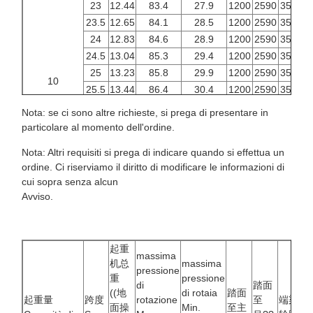
23
12.44
83.4
27.9
1200
2590
3500
4
23.5
12.65
84.1
28.5
1200
2590
3500
4
24
12.83
84.6
28.9
1200
2590
3500
4
24.5
13.04
85.3
29.4
1200
2590
3500
4
25
13.23
85.8
29.9
1200
2590
3500
4
10
25.5
13.44
86.4
30.4
1200
2590
3500
4
26
14.53
89.2
33.1
1300
2600
4000
4
Nota: se ci sono altre richieste, si prega di presentare in
26.5
14.75
89.9
33.7
1300
2600
4000
4
particolare al momento dell'ordine.
27
14.94
90.4
34.1
1300
2600
4000
4
Nota: Altri requisiti si prega di indicare quando si effettua un
27.5
15.17
91.1
34.7
1300
2600
4000
4
ordine. Ci riserviamo il diritto di modificare le informazioni di
28
15.37
91.6
35.2
1300
2600
4000
4
cui sopra senza alcun
28.5
15.57
92.2
35.7
1300
2600
4000
4
Avviso.
起重
massima
机总
massima
pressione
重
pressione
di
踏面
((地
di rotaia
踏面
起重量
跨度
rotazione
至
端梁
面操
Min.
至主