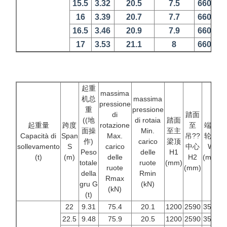
15.5
3.32
20.5
7.5
660
12
16
3.39
20.7
7.7
660
12
16.5
3.46
20.9
7.9
660
12
17
3.53
21.1
8
660
12
起重
massima
机总
massima
pressione
重
pressione
di
踏面
((地
di rotaia
踏面
起重量
跨度
rotazione
至
端梁
面操
Min.
至主
Capacità di
Span
Max.
吊??
轮距
作)
carico
梁顶
sollevamento
S
carico
中心
W
Peso
delle
H1
(t)
(m)
delle
H2
(mm)
(
totale
ruote
(mm)
ruote
(mm)
della
Rmin
Rmax
gru G
(kN)
(kN)
(t)
22
9.31
75.4
20.1
1200
2590
3500
4
22.5
9.48
75.9
20.5
1200
2590
3500
4