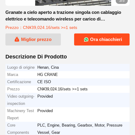
3/5
Granate a cielo aperto a trazione singola con cablaggio
elettrico e telecomando wireless per carico di
sollevamento massimo di 20 T
Prezzo：CN¥39,024.16/sets >=1 sets
Miglior prezzo
Ora chiacchieri
Descrizione Di Prodotto
Luogo di origine
Henan, Cina
Marca
HG CRANE
Certificazione
CE ISO
Prezzo
CN¥39,024.16/sets >=1 sets
Video outgoing-
Provided
inspection
Machinery Test
Provided
Report
Core
PLC, Engine, Bearing, Gearbox, Motor, Pressure
Components
Vessel, Gear