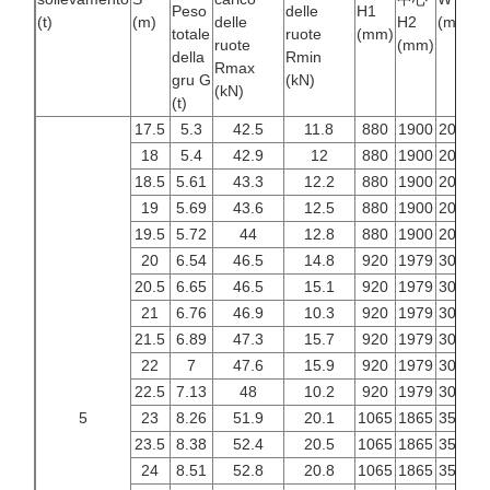
Peso
delle
H1
(t)
(m)
delle
H2
(mm)
(
totale
ruote
(mm)
ruote
(mm)
della
Rmin
Rmax
gru G
(kN)
(kN)
(t)
17.5
5.3
42.5
11.8
880
1900
2000
3
18
5.4
42.9
12
880
1900
2000
3
18.5
5.61
43.3
12.2
880
1900
2000
3
19
5.69
43.6
12.5
880
1900
2000
3
19.5
5.72
44
12.8
880
1900
2000
3
20
6.54
46.5
14.8
920
1979
3000
3
20.5
6.65
46.5
15.1
920
1979
3000
3
21
6.76
46.9
10.3
920
1979
3000
3
21.5
6.89
47.3
15.7
920
1979
3000
3
22
7
47.6
15.9
920
1979
3000
3
22.5
7.13
48
10.2
920
1979
3000
3
5
23
8.26
51.9
20.1
1065
1865
3500
4
23.5
8.38
52.4
20.5
1065
1865
3500
4
24
8.51
52.8
20.8
1065
1865
3500
4