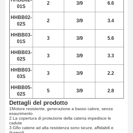
2
3/9
6.6
01S
HHBB02-
2
3/9
3.4
02S
HHBB03-
3
3/9
5.6
01S
HHBB03-
3
3/9
3.3
02S
HHBB03-
3
3/9
2.2
03S
HHBB05-
5
3/9
2.8
02S
Dettagli del prodotto
1Motore resistente, generazione a basso calore, senza
esaurimento
2.La copertura di protezione della catena impedisce le
cadute
3.G8o catene ad alta resistenza sono sicure, affidabili e
durevoli