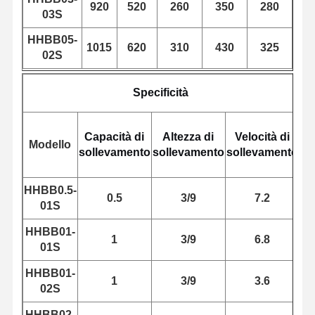
920
520
260
350
280
03S
Gru a benna
HHBB05-
Gru
1015
620
310
430
325
02S
Ingranaggi motore e freno
Specificità
Pace
Attrezzatura di trasporto
Capacità di
Altezza di
Velocità di
Modello
sollevamento
sollevamento
sollevamento
Po
Dispositivi di sollevamento
HHBB0.5-
Accessori per gru
0.5
3/9
7.2
01S
HHBB01-
1
3/9
6.8
01S
HHBB01-
1
3/9
3.6
02S
HHBB02-