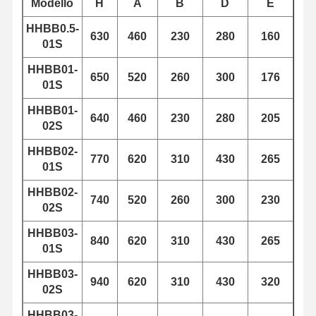
Modello
H
A
B
D
E
HHBB0.5-
630
460
230
280
160
Fatory Tour
Controllo Di
Contattaci
Notizie
01S
Qualità
HHBB01-
650
520
260
300
176
01S
HHBB01-
640
460
230
280
205
02S
Tutti I Casi
Ora
Chiacchieri
HHBB02-
770
620
310
430
265
01S
Ruote per gru
HHBB02-
740
520
260
300
230
02S
Tamburo di cavo metallico
HHBB03-
840
620
310
430
265
Aggancio di gru
01S
Carrello di estremità
HHBB03-
940
620
310
430
320
02S
Blocco di puleggia di gru
HHBB03-