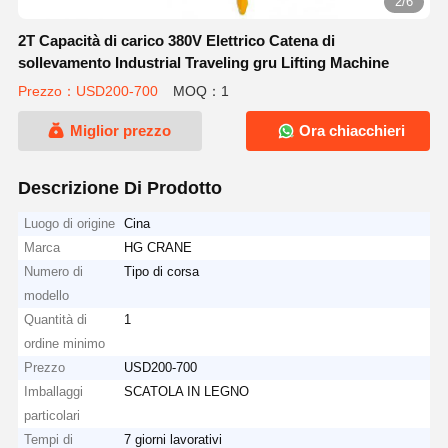
2/6
2T Capacità di carico 380V Elettrico Catena di
sollevamento Industrial Traveling gru Lifting Machine
Prezzo：USD200-700
MOQ：1
Miglior prezzo
Ora chiacchieri
Descrizione Di Prodotto
Luogo di origine
Cina
Marca
HG CRANE
Numero di
Tipo di corsa
modello
Quantità di
1
ordine minimo
Prezzo
USD200-700
Imballaggi
SCATOLA IN LEGNO
particolari
Tempi di
7 giorni lavorativi