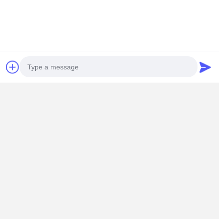
Photo
Video Call
Audio Call
Dettagli Di Contatto
Miss. Zalika
140 metri a nord di Dongyangze Road, Guiling Avenue, città di
Changyuan, città di Xinxiang, provincia di Henan, Cina