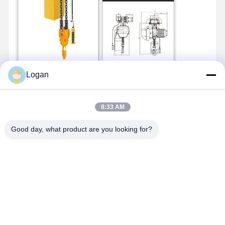
Logan
연락처 세부 사항
8:33 AM
Miss. Zalika
Good day, what product are you looking for?
중국 허난성 신샹시 창위안시 구이링 애비뉴 둥양저 로드 북쪽
140미터
+8618901111622
지금 챗팅하세요
가장 저렴 한 가격 으로