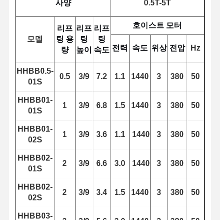
사양
0.5T-5T
잡기
호이스트 모터
리프
리프
리프
기중기
모델
팅 용
팅
팅
전력
속도
위상
전압
Hz
기어 모터 및 브레이크
량
높이
속도
감아 올리기
HHBB0.5-
0.5
3/9
7.2
1.1
1440
3
380
50
01S
수송 설비
HHBB01-
1
3/9
6.8
1.5
1440
3
380
50
01S
리프팅 장치
HHBB01-
크레인 용품
1
3/9
3.6
1.1
1440
3
380
50
02S
HHBB02-
2
3/9
6.6
3.0
1440
3
380
50
01S
HHBB02-
2
3/9
3.4
1.5
1440
3
380
50
02S
HHBB03-