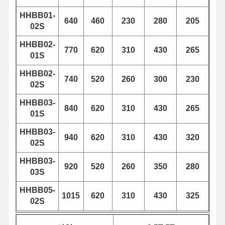
HHBB01-
640
460
230
280
205
02S
공장 투어
품질 관리
연락처
뉴스
HHBB02-
770
620
310
430
265
01S
HHBB02-
740
520
260
300
230
02S
모든 케이스
지금 챗팅하
세요
HHBB03-
840
620
310
430
265
01S
크레인 바퀴
HHBB03-
940
620
310
430
320
02S
와이어 로프 드럼
HHBB03-
920
520
260
350
280
크레인 후크
03S
HHBB05-
엔드 캐리지
1015
620
310
430
325
02S
크레인 롤리 블록