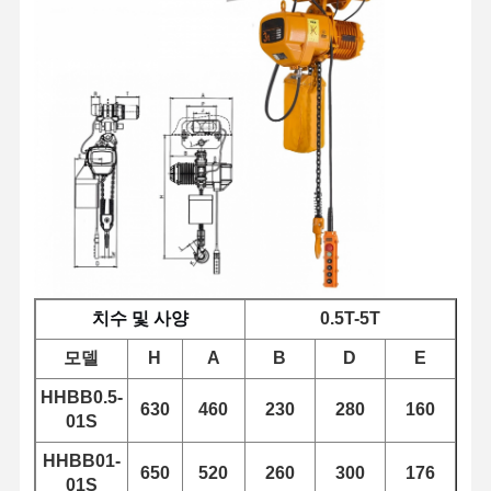
치수 및 사양
0.5T-5T
모델
H
A
B
D
E
HHBB0.5-
630
460
230
280
160
01S
홈
제품 소개
동영상
회사 소개
HHBB01-
650
520
260
300
176
01S