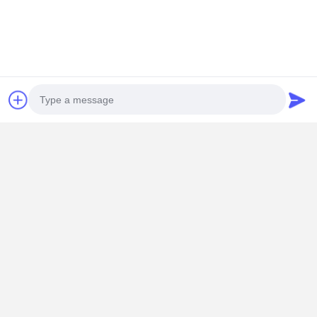
2T 적재 용량 380V 전기 체인 호이스트 산업용 이
동식 크레인 리프팅 머신
계속하다
추천된 제품
Photo
Video Call
Audio Call
산업용 5톤 전
갱트리 크레인
오버헤드 크레
기 윈치 380V
리프팅 머신용
인 및 자재 리프
철회 로프 호스
0.5톤 부하 용
팅용 와이어 로
팅 윈치 건설 및
량 및 220V 전
프가 있는 고하
재료 취급
압의 전기 체인
중 380V 강철
최고의 가격
최고의 가격
최고의 가격
리프트
전기 호이스트