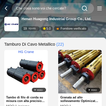
Henan Huagong Industrial Group Co., Ltd.
19
5.0
Fornitore verificato
YEARS
Tamburo Di Cavo Metallico
(22)
Tambo di filo di corda su
Granata ad alto
misura con alta precisione
sollevamento Optimizato
di montaggio e capacità di
Multi-Layer Winding Wire