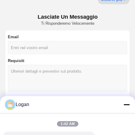
Gru a benna
Lasciate Un Messaggio
Gru
Ti Risponderemo Velocemente
Ingranaggi motore e freno
Email
Pace
Attrezzatura di trasporto
Requisiti
Dispositivi di sollevamento
Accessori per gru
Logan
Continua
1:42 AM
Le Nostre Categorie