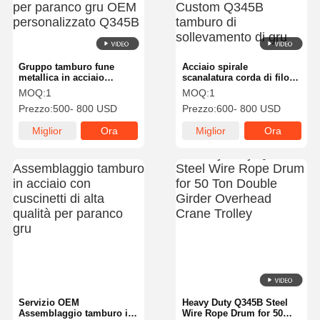
Gruppo tamburo fune
Acciaio spirale
metallica in acciaio
scanalatura corda di filo
forgiato di precisione per
tamburo sistemazione di
MOQ:
1
MOQ:
1
carrello di paranco a
corda liscia per doppio
Prezzo:
500- 800 USD
Prezzo:
600- 800 USD
doppio carroponte,
traliccio di gru, OEM
tamburo per paranco gru
Custom Q345B tamburo di
Miglior
Ora
Miglior
Ora
OEM personalizzato
sollevamento di gru
Q345B
prezzo
chiacchieri
prezzo
chiacchieri
Casa
Prodotti
Video
Chi Siamo
Servizio OEM
Heavy Duty Q345B Steel
Assemblaggio tamburo in
Wire Rope Drum for 50