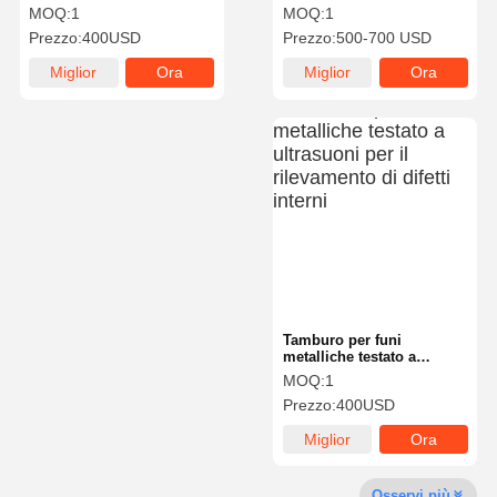
acciaio con cuscinetti di
Ton Double Girder
MOQ:
1
MOQ:
1
alta qualità per paranco
Overhead Crane Trolley
Prezzo:
400USD
Prezzo:
500-700 USD
gru
Fatory Tour
Controllo Di
Contattaci
Notizie
Miglior
Ora
Miglior
Ora
Qualità
prezzo
chiacchieri
prezzo
chiacchieri
Tutti I Casi
Ora
Chiacchieri
Ruote per gru
Tamburo di cavo metallico
Tamburo per funi
metalliche testato a
ultrasuoni per il
MOQ:
1
Aggancio di gru
rilevamento di difetti
Prezzo:
400USD
interni
Carrello di estremità
Miglior
Ora
prezzo
chiacchieri
Blocco di puleggia di gru
Osservi più