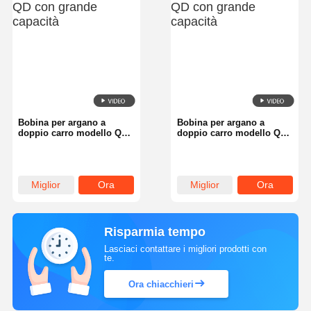
Bobina per argano a
Bobina per argano a
doppio carro modello QD
doppio carro modello QD
con grande capacità
con grande capacità
Miglior
Ora
Miglior
Ora
prezzo
chiacchieri
prezzo
chiacchieri
Risparmia tempo
Lasciaci contattare i migliori prodotti con
te.
Ora chiacchieri