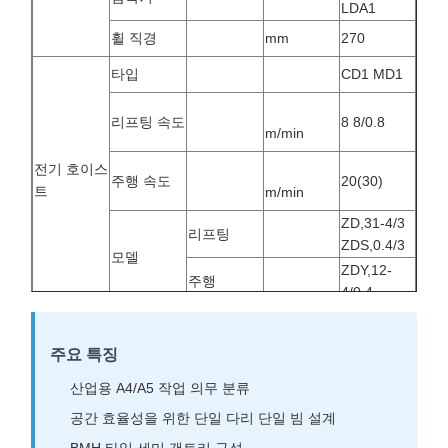
ZDY,12-
주행
4/0.4
작업 의무
A4
주요 특징
강철 트랙 권장
P24
산업용 A4/A5 작업 의무 분류
전원
380V50HZ
공간 효율성을 위한 단일 다리 단일 빔 설계
BMH 타입 세미 갠트리 구성
부드러운 작동을 위한 레일 주행 시스템
신뢰할 수 있는 성능의 전동식 전원
용량 범위: 1~16톤
중장비 산업용으로 견고한 구조
기술 사양
사양
세부 정보