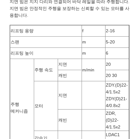
ZDY.(D)22-
4/1.5x2
지면
ZDY(D)21-
주행
4/0.8x2
모터
메커니즘
ZDR,
캐빈
(D)22-
4/1.5x2
LDAC1
감속기
LDA1
휠 직경
mm
270
타입
CD1 MD1
리프팅 속도
8 8/0.8
m/min
전기 호이스
주행 속도
20(30)
트
m/min
ZD,31-4/3
리프팅
ZDS,0.4/3
모델