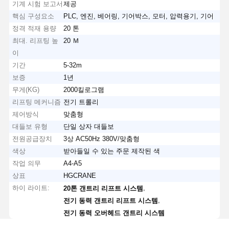
기계 시험 보고서
제공
핵심 구성요소
PLC, 엔진, 베어링, 기어박스, 모터, 압력용기, 기어
정격 적재 용량
20 톤
최대. 리프팅 높
20 Ｍ
이
기간
5-32m
보증
1년
무게(KG)
2000킬로그램
리프팅 메커니즘
전기 트롤리
제어방식
맞춤형
대들보 유형
단일 상자 대들보
전원공급장치
3상 AC50Hz 380V/맞춤형
색상
받아들일 수 있는 주문 제작된 색
작업 의무
A4-A5
상표
HGCRANE
하이 라이트:
,
20톤 갠트리 리프트 시스템
홈
제품 소개
동영상
회사 소개
,
전기 동력 갠트리 리프트 시스템
전기 동력 오버헤드 갠트리 시스템