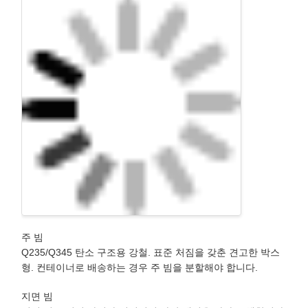
주 빔
Q235/Q345 탄소 구조용 강철. 표준 처짐을 갖춘 견고한 박스
형. 컨테이너로 배송하는 경우 주 빔을 분할해야 합니다.
지면 빔
지면 빔은 지지 다리와 연결되어 바닥 레일을 따라 주행합니다.
지면 빔은 안정적인 주행을 보장하는 신뢰할 수 있는 모터를 사
용합니다.
리프팅 용량
f
2-16
스팬
m
5-20
리프팅 높이
m
6
지면
20
주행 속도
m/min
캐빈
20 30