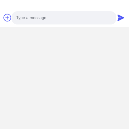
5 별
100%
4 별
0%
3 별
0%
2 별
0%
1 별
0%
Photo
Video Call
모든 리뷰
Audio Call
Robert Miller
R
도움 이 될 것 입니다 (6)
The equipment arrived in perfect condition and was
easy to install. The dimensions and specifications
matched our drawings exactly.Everything went
smoothly.