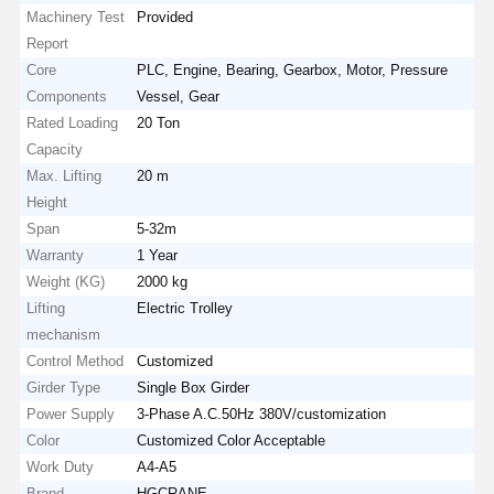
Machinery Test
Provided
Report
Core
PLC, Engine, Bearing, Gearbox, Motor, Pressure
Components
Vessel, Gear
Rated Loading
20 Ton
Capacity
Max. Lifting
20 m
Height
Span
5-32m
Warranty
1 Year
Weight (KG)
2000 kg
Lifting
Electric Trolley
mechanism
Control Method
Customized
Girder Type
Single Box Girder
Power Supply
3-Phase A.C.50Hz 380V/customization
Color
Customized Color Acceptable
Work Duty
A4-A5
Brand
HGCRANE