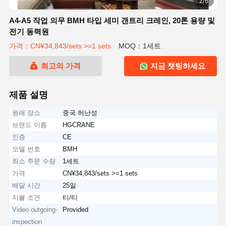
3/6
A4-A5 작업 의무 BMH 타입 세미 갠트리 크레인, 20톤 용량 및
전기 동력원
가격：CN¥34,843/sets >=1 sets
MOQ：1세트
최고의 가격
지금 챗팅하세요
제품 설명
원래 장소
중국 허난성
브랜드 이름
HGCRANE
인증
CE
모델 번호
BMH
최소 주문 수량
1세트
가격
CN¥34,843/sets >=1 sets
배달 시간
25일
지불 조건
티/티
Video outgoing-
Provided
inspection