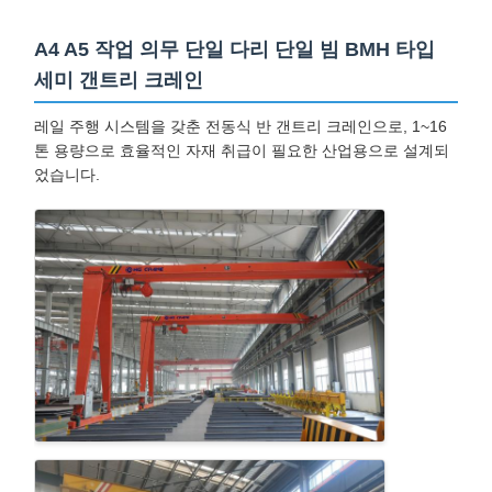
A4 A5 작업 의무 단일 다리 단일 빔 BMH 타입
공장 투어
품질 관리
연락처
뉴스
세미 갠트리 크레인
레일 주행 시스템을 갖춘 전동식 반 갠트리 크레인으로, 1~16
톤 용량으로 효율적인 자재 취급이 필요한 산업용으로 설계되
었습니다.
모든 케이스
지금 챗팅하
세요
크레인 바퀴
와이어 로프 드럼
크레인 후크
엔드 캐리지
크레인 롤리 블록