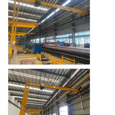
잡기
기중기
기어 모터 및 브레이크
감아 올리기
수송 설비
리프팅 장치
크레인 용품