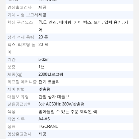
영상출고검사
제공
기계 시험 보고서
제공
핵심 구성요소
PLC, 엔진, 베어링, 기어 박스, 모터, 압력 용기, 기
어
정격 적재 용량
20 톤
맥스. 리프팅 높
20 Ｍ
이
기간
5-32m
보증
1년
체중(kg)
2000킬로그램
리프팅 메커니즘
전기 트롤리
제어 방법
맞춤형
대들보 유형
단일 상자 대들보
전원공급장치
3상 AC50Hz 380V/맞춤형
색상
받아들일 수 있는 주문 제작된 색
작업 의무
A4-A5
상표
HGCRANE
영상출고검사
제공