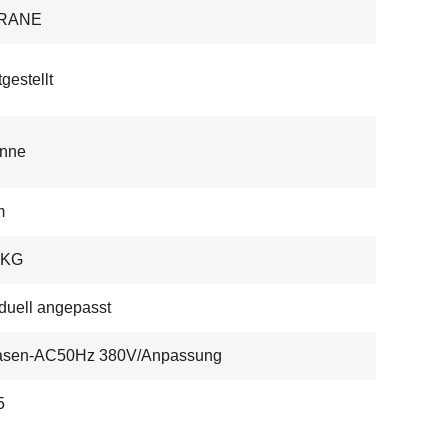
RANE
gestellt
onne
m
 KG
iduell angepasst
asen-AC50Hz 380V/Anpassung
5