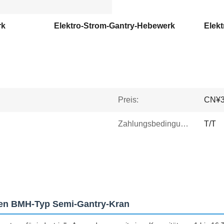
rk
Elektro-Strom-Gantry-Hebewerk
Elek
Preis:
CN¥34
Zahlungsbedingungen:
T/T
lken BMH-Typ Semi-Gantry-Kran