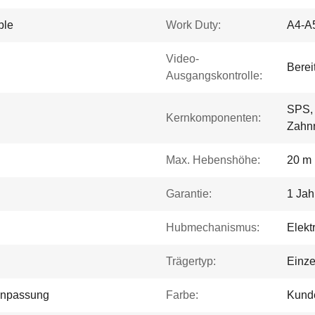
ble
Work Duty:
A4-A
Video-
Bereit
Ausgangskontrolle:
SPS, 
Kernkomponenten:
Zahn
Max. Hebenshöhe:
20 m
Garantie:
1 Jah
Hubmechanismus:
Elekt
Trägertyp:
Einze
Anpassung
Farbe:
Kund