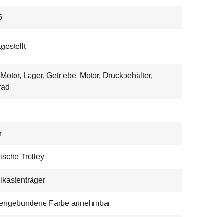
5
gestellt
Motor, Lager, Getriebe, Motor, Druckbehälter,
rad
r
rische Trolley
lkastenträger
engebundene Farbe annehmbar