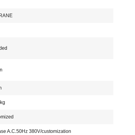
RANE
ded
n
m
 kg
omized
se A.C.50Hz 380V/customization