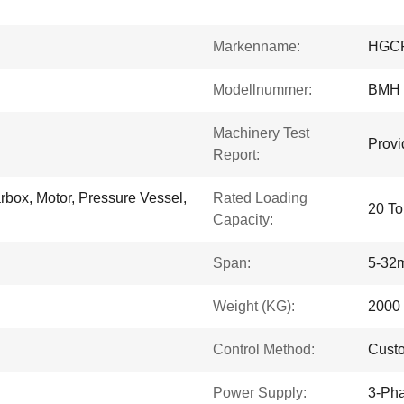
Markenname:
HGC
Modellnummer:
BMH
Machinery Test
Provi
Report:
rbox, Motor, Pressure Vessel,
Rated Loading
20 To
Capacity:
Span:
5-32
Weight (KG):
2000
Control Method:
Cust
Power Supply:
3-Pha