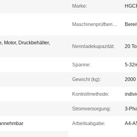
Marke:
HGC
Maschinenprüfbericht:
Bereit
, Motor, Druckbehälter,
Nennladekapazität:
20 T
Spanne:
5-32
Gewicht (kg):
2000
Kontrollmethode:
indiv
Stromversorgung:
3-Ph
annehmbar
Arbeitsabgabe:
A4-A