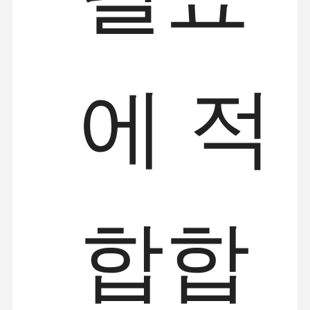
에 적
합합