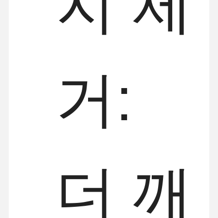
지 제
거:
더 깨