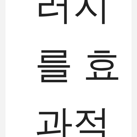
러지
를 효
과적