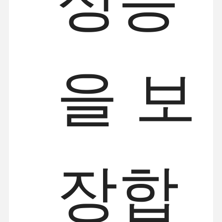
성능
을 보
장합