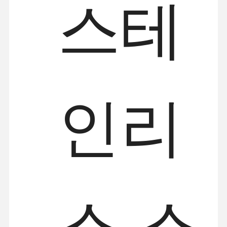
스테
인리
스 스