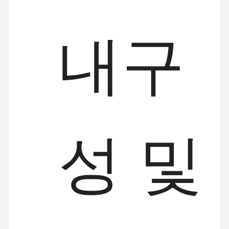
공장 투어
품질 관리
연락처
뉴스
내구
모든 케이스
지금 챗팅하
세요
크레인 바퀴
성 및
와이어 로프 드럼
크레인 후크
엔드 캐리지
크레인 롤리 블록