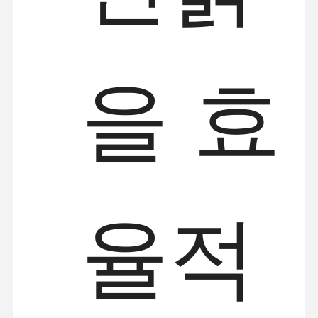
을 효
율적