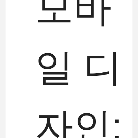
모바
일 디
자인: