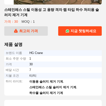
3/4
스테인레스 스틸 이동성 고 용량 격자 랩 타입 하수 처리용 슬
러지 제거 기계
가격：30
MOQ：1
최고의 가격
지금 챗팅하세요
제품 설명
브랜드 이름
HG Crane
최소 주문 수량
1
가격
30
배달 시간
7
지불 조건
티/티
하이 라이트:
,
이동용 슬러지 제거 기계
,
스테인레스 스틸 슬러지 제거 기계
하수물 슬러지 제거 기계