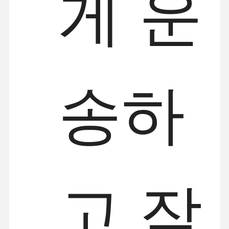
게 운
송하
고 작