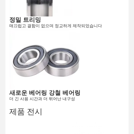
공장 투어
품질 관리
연락처
뉴스
정밀 트리밍
매끄럽고 결함이 없으며 정교하게 제작되었습니다
모든 케이스
지금 챗팅하
세요
크레인 바퀴
와이어 로프 드럼
새로운 베어링 강철 베어링
더 긴 사용 시간과 더 뛰어난 내구성
크레인 후크
제품 전시
엔드 캐리지
크레인 롤리 블록