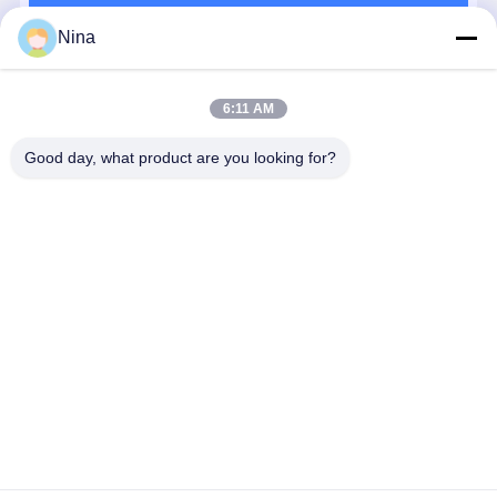
계속하다
Nina
추천된 제품
6:11 AM
Good day, what product are you looking for?
뜨거운 롤 스틸
크레인 폴리 무
거운 리프팅 와
이어 로프 셰이
브
최고의 가격
Desktop Site
홈
사이트맵
연락처
사이트맵
개인 정보 정책