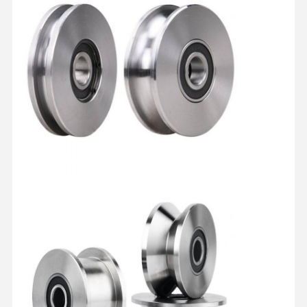
잡기
기중기
기어 모터 및 브레이크
감아 올리기
수송 설비
리프팅 장치
크레인 용품