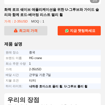
2/5
화력 로프 쉐이브 애플리케이션을 위한 U-그루브와 가이드 슐
리와 함께 로드-베어링 리스트 펄리 휠
가격：2-35USD
MOQ：1
최고의 가격
지금 챗팅하세요
제품 설명
원래 장소
중국
브랜드 이름
HG crane
최소 주문 수량
1
가격
2-35USD
배달 시간
근무일 기준 7일
지불 조건
티/티
하이 라이트:
,
내하중 호이스트 풀리 휠
U-그루브 롤리 휠
우리의 장점