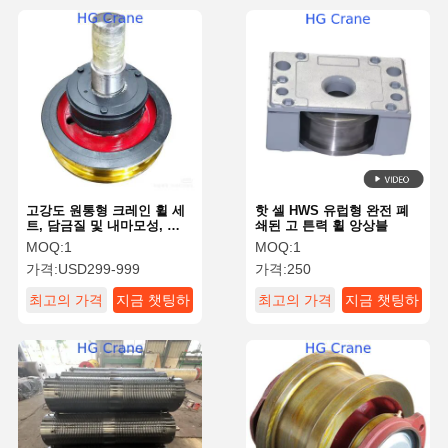
고강도 원통형 크레인 휠 세
핫 셀 HWS 유럽형 완전 폐
트, 담금질 및 내마모성, 단
쇄된 고 튼력 휠 앙상블
일/이중 거더 및 컨테이너 크
MOQ:
1
MOQ:
1
레인용
가격:
USD299-999
가격:
250
최고의 가격
지금 챗팅하
최고의 가격
지금 챗팅하
세요
세요