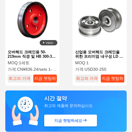
오버헤드 크레인용 50-
산업용 오버헤드 크레인을
219mm 직경 및 HB 300-350
위한 프리미엄 내구성 LD 크
경도의 고강도 크레인 강철
레인 여행 휠 집합체
MOQ:
1세트
MOQ:
1
휠
가격:
CN¥836.24/sets 1-9 sets
가격:
USD30-250
최고의 가격
지금 챗팅하
최고의 가격
지금 챗팅하
세요
세요
시간 절약
최고의 제품에 문의하십시오.
지금 챗팅하세요