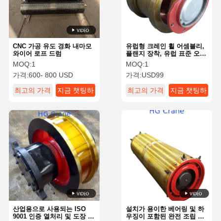
CNC 가공 유도 경화 내마모
유럽형 크레인 휠 어셈블리,
와이어 로프 드럼
플랜지 장착, 유럽 표준 오버
헤드 크레인용
MOQ:
1
MOQ:
1
가격:
600- 800 USD
가격:
USD99
최고의 가격
지금 챗팅하
최고의 가격
지금 챗팅하
세요
세요
홈
제품 소개
동영상
회사 소개
산업용으로 사용되는 ISO
설치가 용이한 베어링 및 하
9001 인증 열처리 및 도장 처
우징이 포함된 완전 조립 와