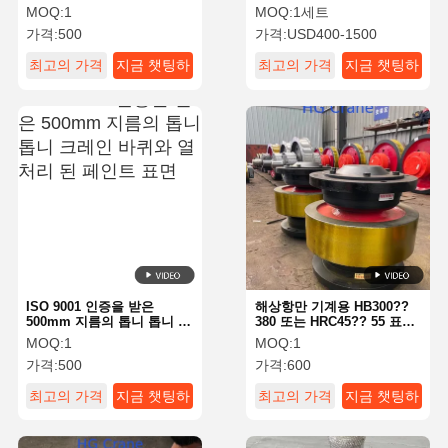
리된 직경 500mm 크레인 휠
이어 로프 드럼
MOQ:
1
MOQ:
1세트
가격:
500
가격:
USD400-1500
공장 투어
품질 관리
연락처
뉴스
최고의 가격
지금 챗팅하
최고의 가격
지금 챗팅하
세요
세요
모든 케이스
지금 챗팅하
세요
크레인 바퀴
와이어 로프 드럼
ISO 9001 인증을 받은
해상항만 기계용 HB300??
500mm 지름의 톱니 톱니 크
380 또는 HRC45?? 55 표면
레인 바퀴와 열처리 된 페인
강도 및 500mm 바퀴 지름의
크레인 후크
MOQ:
1
MOQ:
1
트 표면
해양용 스테인리스 스틸 크
가격:
500
가격:
600
레인 바퀴
엔드 캐리지
최고의 가격
지금 챗팅하
최고의 가격
지금 챗팅하
크레인 롤리 블록
세요
세요