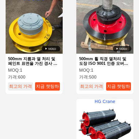
잡기
기중기
기어 모터 및 브레이크
감아 올리기
수송 설비
500mm 지름과 열 처리 및
500mm 휠 직경 열처리 및
페인트 표면을 가진 경사 방
도장 ISO 9001 인증 오버헤
지 설계 크레인 바퀴
드 및 갠트리 크레인용 크레
리프팅 장치
MOQ:
1
MOQ:
1
인 휠 (OEM 맞춤 제작)
가격:
600
가격:
500
크레인 용품
최고의 가격
지금 챗팅하
최고의 가격
지금 챗팅하
세요
세요