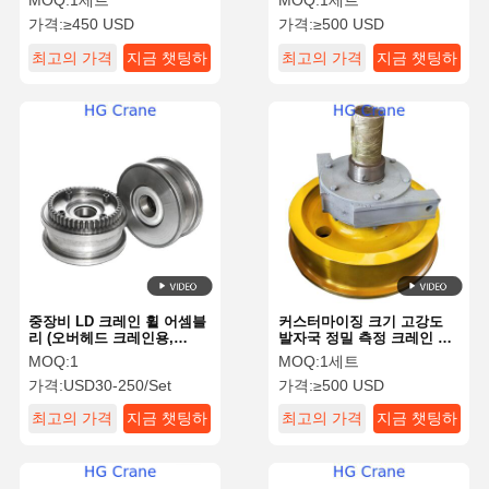
MOQ:
1세트
MOQ:
1세트
가격:
≥450 USD
가격:
≥500 USD
최고의 가격
지금 챗팅하
최고의 가격
지금 챗팅하
세요
세요
중장비 LD 크레인 휠 어셈블
커스터마이징 크기 고강도
리 (오버헤드 크레인용,
발자국 정밀 측정 크레인 오
20crmnti 강철 및 정밀 가공)
버헤드 랜트 크레인용 철기
MOQ:
1
MOQ:
1세트
바퀴
가격:
USD30-250/Set
가격:
≥500 USD
최고의 가격
지금 챗팅하
최고의 가격
지금 챗팅하
세요
세요