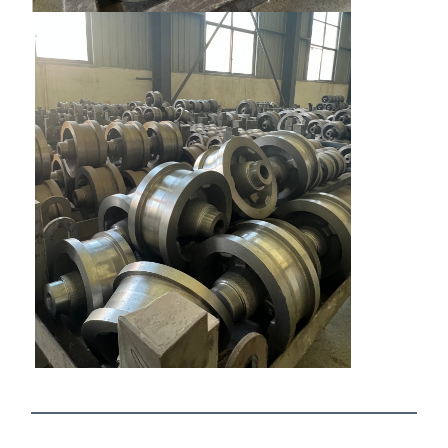
공장 투어
품질 관리
연락처
뉴스
모든 케이스
지금 챗팅하
세요
크레인 바퀴
와이어 로프 드럼
크레인 후크
엔드 캐리지
크레인 롤리 블록