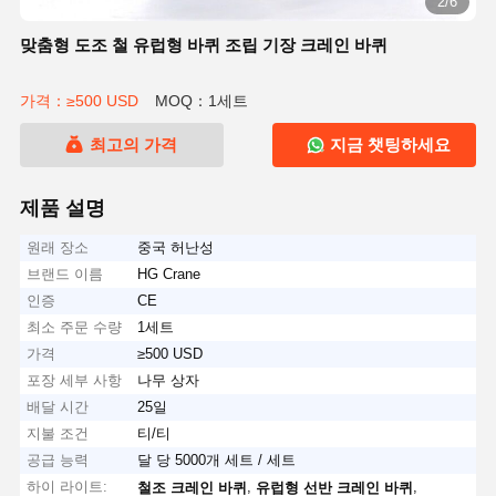
2/6
맞춤형 도조 철 유럽형 바퀴 조립 기장 크레인 바퀴
가격：≥500 USD
MOQ：1세트
최고의 가격
지금 챗팅하세요
제품 설명
원래 장소
중국 허난성
브랜드 이름
HG Crane
인증
CE
최소 주문 수량
1세트
가격
≥500 USD
포장 세부 사항
나무 상자
배달 시간
25일
지불 조건
티/티
공급 능력
달 당 5000개 세트 / 세트
하이 라이트:
,
,
철조 크레인 바퀴
유럽형 선반 크레인 바퀴