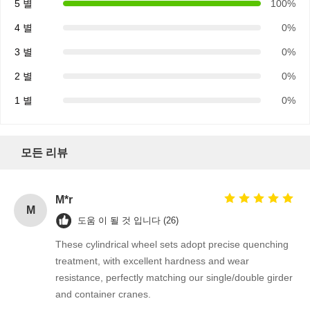
5 별
100%
4 별
0%
3 별
0%
2 별
0%
1 별
0%
모든 리뷰
M*r
M
도움 이 될 것 입니다 (26)
These cylindrical wheel sets adopt precise quenching
treatment, with excellent hardness and wear
resistance, perfectly matching our single/double girder
and container cranes.