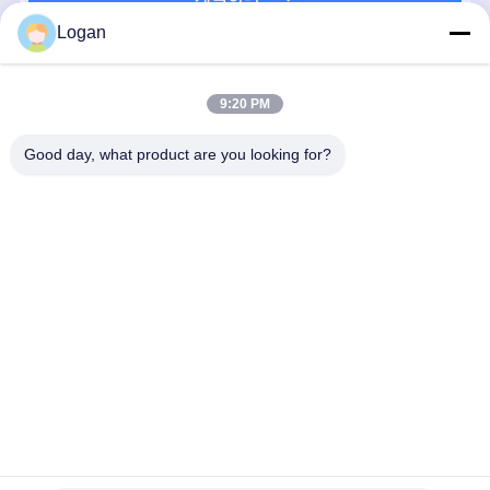
Logan
추천된 제품
9:20 PM
Good day, what product are you looking for?
오버헤드 크레
산업용 오버헤
핫 셀 HWS 유
고강도 원통
인용 맞춤형 보
드 크레인을 위
럽형 완전 폐쇄
크레인 휠 세
어 및 트레드가
한 프리미엄 내
된 고 튼력 휠
담금질 및 
포함된
구성 LD 크레인
앙상블
모성, 단일/
1000mm 고강
여행 휠 집합체
거더 및 컨
최고의 가격
최고의 가격
최고의 가격
최고의 가
도 단조 강철 크
너 크레인용
레인 휠 세트
홈
사이트맵
연락처
Desktop Site
사이트맵
개인 정보 정책
품질
크레인 바퀴
중국 공장.Copyright © 2026 Henan Huagong