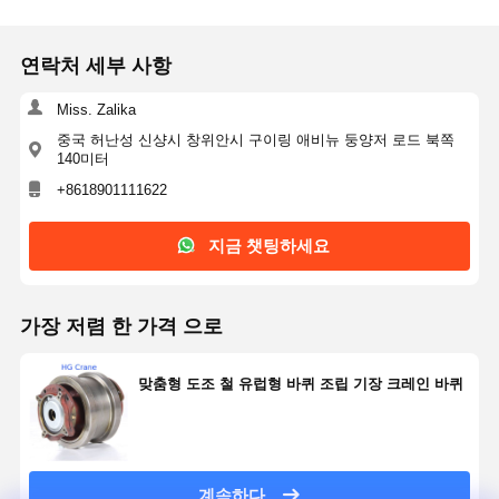
suppliers we contacted, we will keep bulk ordering
for our future crane spare parts demands and strongly
continuously.
recommend this supplier to other crane maintenance
연락처 세부 사항
companies!
Miss. Zalika
중국 허난성 신샹시 창위안시 구이링 애비뉴 둥양저 로드 북쪽
140미터
+8618901111622
지금 챗팅하세요
가장 저렴 한 가격 으로
맞춤형 도조 철 유럽형 바퀴 조립 기장 크레인 바퀴
계속하다