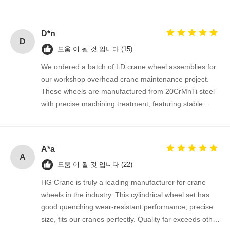
D*n
D
도움 이 될 것 입니다 (15)
We ordered a batch of LD crane wheel assemblies for
our workshop overhead crane maintenance project.
These wheels are manufactured from 20CrMnTi steel
with precise machining treatment, featuring stable
dimensional accuracy, good surface hardness and
outstanding wear resistance under long-time heavy
load running. The assembly fits perfectly onto our
A*a
existing LD single girder crane end beams without any
A
도움 이 될 것 입니다 (22)
modification during installation. The supplier kept
smooth communication throughout the order,
HG Crane is truly a leading manufacturer for crane
production progress was updated timely, and goods
wheels in the industry. This cylindrical wheel set has
were delivered ahead of scheduled time. The product
good quenching wear-resistant performance, precise
quality is consistent and reliable, we are really satisfied
size, fits our cranes perfectly. Quality far exceeds other
with this cooperation. We intend to place repeat orders