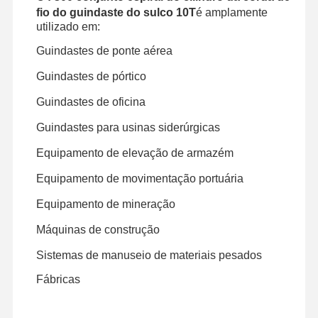
fio do guindaste do sulco 10T
é amplamente
utilizado em:
Garras
Guindastes de ponte aérea
Guindaste
Guindastes de pórtico
Motor de engrenagem e freio
Guindastes de oficina
Içar
Guindastes para usinas siderúrgicas
Equipamento de transporte
Equipamento de elevação de armazém
Dispositivos de elevação
Equipamento de movimentação portuária
Equipamento de mineração
Acessórios para guindastes
Máquinas de construção
Sistemas de manuseio de materiais pesados
Fábricas