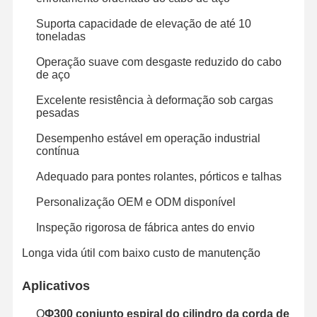
Suporta capacidade de elevação de até 10
toneladas
Fábrica
Controle De
Fale
Notícias
Operação suave com desgaste reduzido do cabo
Qualidade
Conosco
de aço
Excelente resistência à deformação sob cargas
pesadas
Desempenho estável em operação industrial
Todos Os
Converse
contínua
Casos
Agora
Adequado para pontes rolantes, pórticos e talhas
Rodas de guindastes
Personalização OEM e ODM disponível
Cilindro de corda do fio
Inspeção rigorosa de fábrica antes do envio
Longa vida útil com baixo custo de manutenção
Gancho de guindaste
Aplicativos
Carro de Extremidade
O
Φ300 conjunto espiral do cilindro da corda de
Bloco de poleia de guindaste