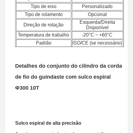
Tipo de eixo
Personalizado
Tipo de rolamento
Opcional
Esquerda/Direita
Direção de rotação
Disponível
Temperatura de trabalho
-20°C ~ +60°C
Padrão
ISO/CE (se necessário)
Serviço OEM
Disponível
Serviço ODM
Disponível
Detalhes do conjunto do cilindro da corda
Ponte rolante,
Aplicativo
guindaste de pórtico,
de fio do guindaste com sulco espiral
talha
Garantia
12 meses
Φ300 10T
Sulco espiral de alta precisão