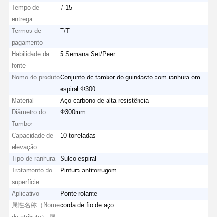
Tempo de
7-15
entrega
Termos de
T/T
pagamento
Habilidade da
5 Semana Set/Peer
fonte
Nome do produto
Conjunto de tambor de guindaste com ranhura em
espiral Φ300
Material
Aço carbono de alta resistência
Diâmetro do
Φ300mm
Tambor
Capacidade de
10 toneladas
elevação
Tipo de ranhura
Sulco espiral
Tratamento de
Pintura antiferrugem
superfície
Aplicativo
Ponte rolante
属性名称（Nome
corda de fio de aço
do atributo） 属