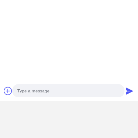
Contacto
Miss. Zalika
140 metros ao norte da Estrada Dongyangze, Avenida Guiling,
Cidade de Changyuan, Cidade de Xinxiang, Província de Henan,
China
+8618901111622
Converse agora
Obter O Melhor Preço Para
Conjunto resistente do tambor da corda de fio
do guindaste do sulco espiral Φ300 10T para o
levantamento do guindaste de ponte aérea
Photo