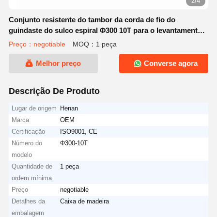
2/4
Conjunto resistente do tambor da corda de fio do
guindaste do sulco espiral Φ300 10T para o levantamento
do guindaste de ponte aérea
Preço：negotiable
MOQ：1 peça
Melhor preço
Converse agora
Descrição De Produto
Lugar de origem
Henan
Marca
OEM
Certificação
ISO9001, CE
Número do
Φ300-10T
modelo
Quantidade de
1 peça
ordem mínima
Preço
negotiable
Detalhes da
Caixa de madeira
embalagem